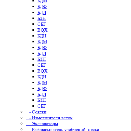
БДМ
БДФ
БДЛ
БЗН
СБГ
BQX
БДН
БДМ
БДФ
БДЛ
БЗН
СБГ
BQX
БДН
БДМ
БДФ
БДЛ
БЗН
СБГ
- Сеялки
- Измельчители веток
- Экскаваторы
- Разбрасыватель удобрений, песка