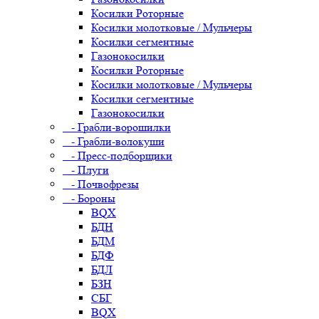
Косилки Роторные
Косилки молотковые / Мульчеры
Косилки сегментные
Газонокосилки
Косилки Роторные
Косилки молотковые / Мульчеры
Косилки сегментные
Газонокосилки
- Грабли-ворошилки
- Грабли-волокуши
- Пресс-подборщики
- Плуги
- Почвофрезы
- Бороны
BQX
БДН
БДМ
БДФ
БДЛ
БЗН
СБГ
BQX