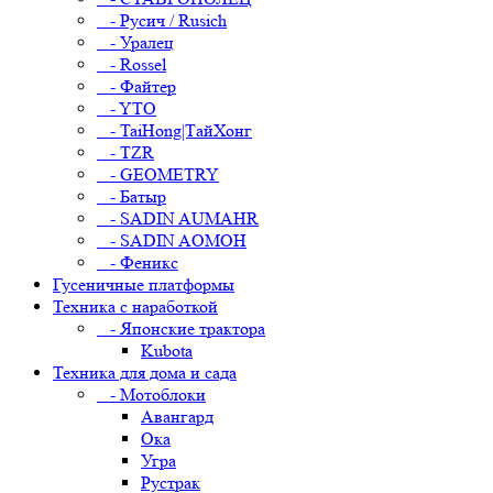
- Русич / Rusich
- Уралец
- Rossel
- Файтер
- YTO
- TaiHong|ТайХонг
- TZR
- GEOMETRY
- Батыр
- SADIN AUMAHR
- SADIN AOMOH
- Феникс
Гусеничные платформы
Техника с наработкой
- Японские трактора
Kubota
Техника для дома и сада
- Мотоблоки
Авангард
Ока
Угра
Рустрак