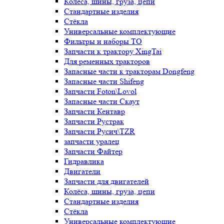
Колёса, шины, груза, цепи
Стандартные изделия
Стёкла
Универсальные комплектующие
Фильтры и наборы ТО
Запчасти к трактору XingTai
Для ременных тракторов
Запасные части к тракторам Dongfeng
Запасные части Shifeng
Запчасти Foton\Lovol
Запасные части Скаут
Запчасти Кентавр
Запчасти Рустрак
Запчасти Русич\TZR
запчасти уралец
Запчасти Файтер
Гидравлика
Двигатели
Запчасти для двигателей
Колёса, шины, груза, цепи
Стандартные изделия
Стёкла
Универсальные комплектующие