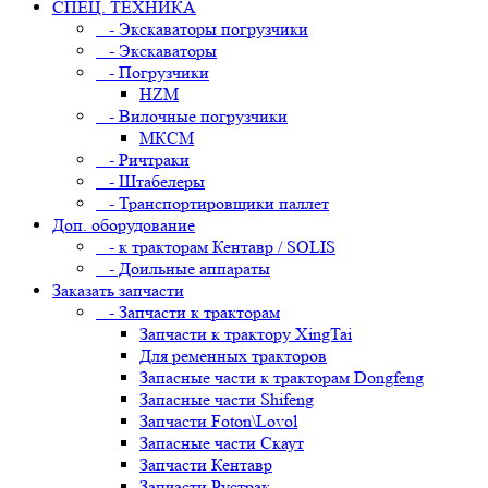
СПЕЦ. ТЕХНИКА
- Экскаваторы погрузчики
- Экскаваторы
- Погрузчики
HZM
- Вилочные погрузчики
МКСМ
- Ричтраки
- Штабелеры
- Транспортировщики паллет
Доп. оборудование
- к тракторам Кентавр / SOLIS
- Доильные аппараты
Заказать запчасти
- Запчасти к тракторам
Запчасти к трактору XingTai
Для ременных тракторов
Запасные части к тракторам Dongfeng
Запасные части Shifeng
Запчасти Foton\Lovol
Запасные части Скаут
Запчасти Кентавр
Запчасти Рустрак