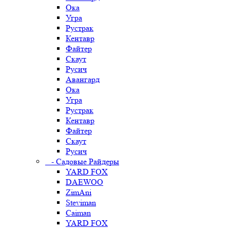
Ока
Угра
Рустрак
Кентавр
Файтер
Скаут
Русич
Авангард
Ока
Угра
Рустрак
Кентавр
Файтер
Скаут
Русич
- Садовые Райдеры
YARD FOX
DAEWOO
ZimAni
Steviman
Caiman
YARD FOX