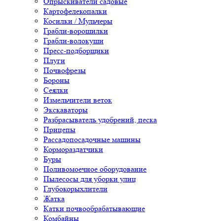
Опрыскиватели садовые
Картофелекопалки
Косилки / Мульчеры
Грабли-ворошилки
Грабли-волокуши
Пресс-подборщики
Плуги
Почвофрезы
Бороны
Сеялки
Измельчители веток
Экскаваторы
Разбрасыватель удобрений, песка
Прицепы
Рассадопосадочные машины
Кормораздатчики
Буры
Поливомоечное оборудование
Пылесосы для уборки улиц
Глубокорыхлители
Жатка
Катки почвообрабатывающие
Комбайны