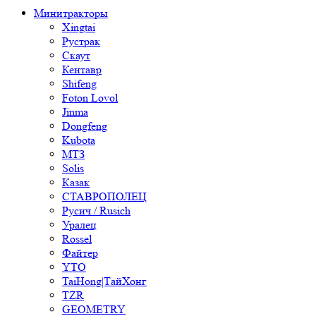
Минитракторы
Xingtai
Рустрак
Скаут
Кентавр
Shifeng
Foton Lovol
Jinma
Dongfeng
Kubota
МТЗ
Solis
Казак
СТАВРОПОЛЕЦ
Русич / Rusich
Уралец
Rossel
Файтер
YTO
TaiHong|ТайХонг
TZR
GEOMETRY