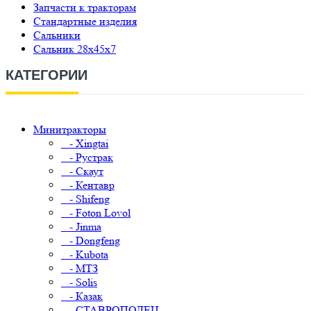
Запчасти к тракторам
Стандартные изделия
Сальники
Сальник 28х45х7
КАТЕГОРИИ
Минитракторы
- Xingtai
- Рустрак
- Скаут
- Кентавр
- Shifeng
- Foton Lovol
- Jinma
- Dongfeng
- Kubota
- МТЗ
- Solis
- Казак
- СТАВРОПОЛЕЦ