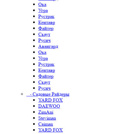
Ока
Угра
Рустрак
Кентавр
Файтер
Скаут
Русич
Авангард
Ока
Угра
Рустрак
Кентавр
Файтер
Скаут
Русич
- Садовые Райдеры
YARD FOX
DAEWOO
ZimAni
Steviman
Caiman
YARD FOX