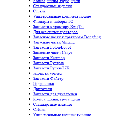
Колёса, шины, груза, цепи
Стандартные изделия
Стёкла
Универсальные комплектующие
Фильтры и наборы ТО
Запчасти к трактору XingTai
Для ременных тракторов
Запасные части к тракторам Dongfeng
Запасные части Shifeng
Запчасти Foton\Lovol
Запасные части Скаут
Запчасти Кентавр
Запчасти Рустрак
Запчасти Русич\TZR
запчасти уралец
Запчасти Файтер
Гидравлика
Двигатели
Запчасти для двигателей
Колёса, шины, груза, цепи
Стандартные изделия
Стёкла
Универсальные комплектующие