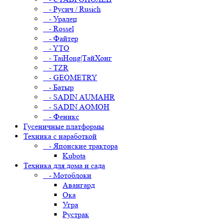
- Русич / Rusich
- Уралец
- Rossel
- Файтер
- YTO
- TaiHong|ТайХонг
- TZR
- GEOMETRY
- Батыр
- SADIN AUMAHR
- SADIN AOMOH
- Феникс
Гусеничные платформы
Техника с наработкой
- Японские трактора
Kubota
Техника для дома и сада
- Мотоблоки
Авангард
Ока
Угра
Рустрак