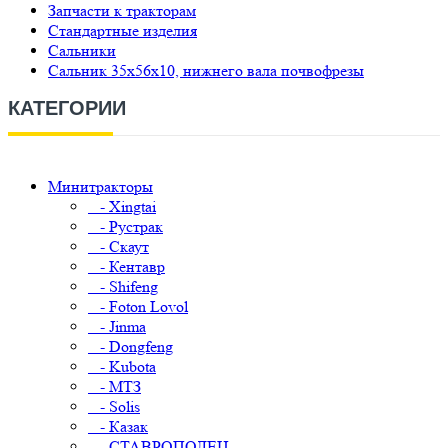
Запчасти к тракторам
Стандартные изделия
Сальники
Сальник 35х56х10, нижнего вала почвофрезы
КАТЕГОРИИ
Минитракторы
- Xingtai
- Рустрак
- Скаут
- Кентавр
- Shifeng
- Foton Lovol
- Jinma
- Dongfeng
- Kubota
- МТЗ
- Solis
- Казак
- СТАВРОПОЛЕЦ