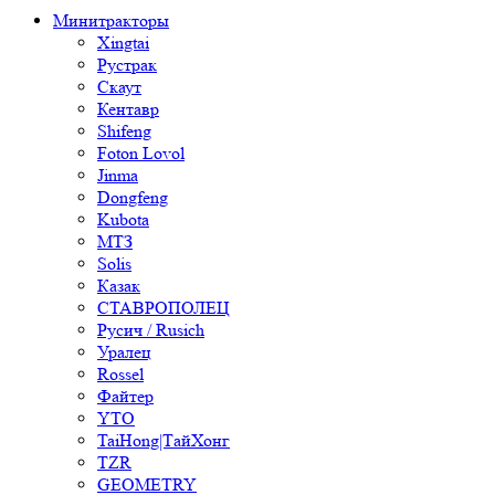
Минитракторы
Xingtai
Рустрак
Скаут
Кентавр
Shifeng
Foton Lovol
Jinma
Dongfeng
Kubota
МТЗ
Solis
Казак
СТАВРОПОЛЕЦ
Русич / Rusich
Уралец
Rossel
Файтер
YTO
TaiHong|ТайХонг
TZR
GEOMETRY