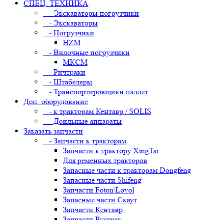
СПЕЦ. ТЕХНИКА
- Экскаваторы погрузчики
- Экскаваторы
- Погрузчики
HZM
- Вилочные погрузчики
МКСМ
- Ричтраки
- Штабелеры
- Транспортировщики паллет
Доп. оборудование
- к тракторам Кентавр / SOLIS
- Доильные аппараты
Заказать запчасти
- Запчасти к тракторам
Запчасти к трактору XingTai
Для ременных тракторов
Запасные части к тракторам Dongfeng
Запасные части Shifeng
Запчасти Foton\Lovol
Запасные части Скаут
Запчасти Кентавр
Запчасти Рустрак