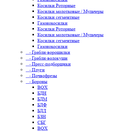
Косилки Роторные
Косилки молотковые / Мульчеры
Косилки сегментные
Газонокосилки
Косилки Роторные
Косилки молотковые / Мульчеры
Косилки сегментные
Газонокосилки
- Грабли-ворошилки
- Грабли-волокуши
- Пресс-подборщики
- Плуги
- Почвофрезы
- Бороны
BQX
БДН
БДМ
БДФ
БДЛ
БЗН
СБГ
BQX