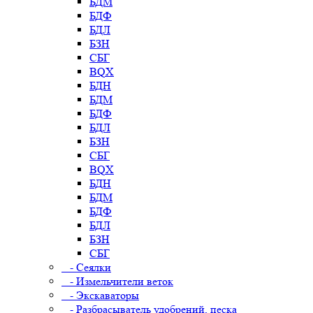
БДМ
БДФ
БДЛ
БЗН
СБГ
BQX
БДН
БДМ
БДФ
БДЛ
БЗН
СБГ
BQX
БДН
БДМ
БДФ
БДЛ
БЗН
СБГ
- Сеялки
- Измельчители веток
- Экскаваторы
- Разбрасыватель удобрений, песка