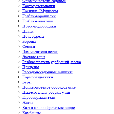
Опрыскиватели садовые
Картофелекопалки
Косилки / Мульчеры
Грабли-ворошилки
Грабли-волокуши
Пресс-подборщики
Плуги
Почвофрезы
Бороны
Сеялки
Измельчители веток
Экскаваторы
Разбрасыватель удобрений, песка
Прицепы
Рассадопосадочные машины
Кормораздатчики
Буры
Поливомоечное оборудование
Пылесосы для уборки улиц
Глубокорыхлители
Жатка
Катки почвообрабатывающие
Комбайны