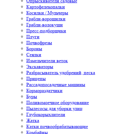
Опрыскиватели садовые
Картофелекопалки
Косилки / Мульчеры
Грабли-ворошилки
Грабли-волокуши
Пресс-подборщики
Плуги
Почвофрезы
Бороны
Сеялки
Измельчители веток
Экскаваторы
Разбрасыватель удобрений, песка
Прицепы
Рассадопосадочные машины
Кормораздатчики
Буры
Поливомоечное оборудование
Пылесосы для уборки улиц
Глубокорыхлители
Жатка
Катки почвообрабатывающие
Комбайны