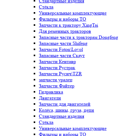
Стандартные изделия
Стёкла
Универсальные комплектующие
Фильтры и наборы ТО
Запчасти к трактору XingTai
Для ременных тракторов
Запасные части к тракторам Dongfeng
Запасные части Shifeng
Запчасти Foton\Lovol
Запасные части Скаут
Запчасти Кентавр
Запчасти Рустрак
Запчасти Русич\TZR
запчасти уралец
Запчасти Файтер
Гидравлика
Двигатели
Запчасти для двигателей
Колёса, шины, груза, цепи
Стандартные изделия
Стёкла
Универсальные комплектующие
Фильтры и наборы ТО