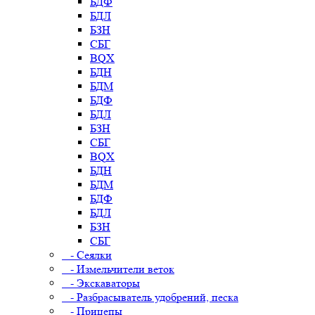
БДФ
БДЛ
БЗН
СБГ
BQX
БДН
БДМ
БДФ
БДЛ
БЗН
СБГ
BQX
БДН
БДМ
БДФ
БДЛ
БЗН
СБГ
- Сеялки
- Измельчители веток
- Экскаваторы
- Разбрасыватель удобрений, песка
- Прицепы