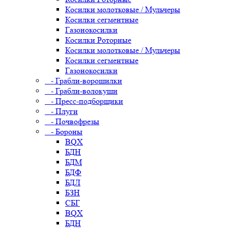
Косилки молотковые / Мульчеры
Косилки сегментные
Газонокосилки
Косилки Роторные
Косилки молотковые / Мульчеры
Косилки сегментные
Газонокосилки
- Грабли-ворошилки
- Грабли-волокуши
- Пресс-подборщики
- Плуги
- Почвофрезы
- Бороны
BQX
БДН
БДМ
БДФ
БДЛ
БЗН
СБГ
BQX
БДН