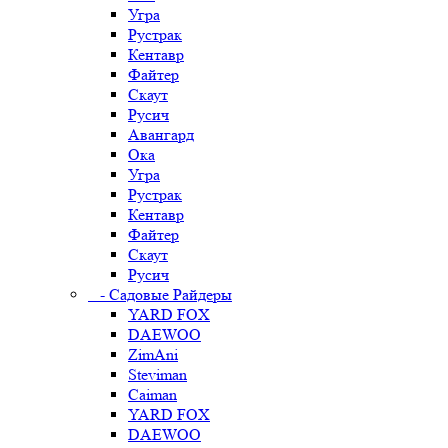
Угра
Рустрак
Кентавр
Файтер
Скаут
Русич
Авангард
Ока
Угра
Рустрак
Кентавр
Файтер
Скаут
Русич
- Садовые Райдеры
YARD FOX
DAEWOO
ZimAni
Steviman
Caiman
YARD FOX
DAEWOO