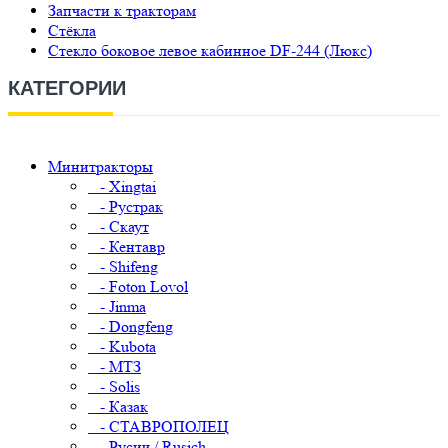
Запчасти к тракторам
Стёкла
Стекло боковое левое кабинное DF-244 (Люкс)
КАТЕГОРИИ
Минитракторы
- Xingtai
- Рустрак
- Скаут
- Кентавр
- Shifeng
- Foton Lovol
- Jinma
- Dongfeng
- Kubota
- МТЗ
- Solis
- Казак
- СТАВРОПОЛЕЦ
- Русич / Rusich