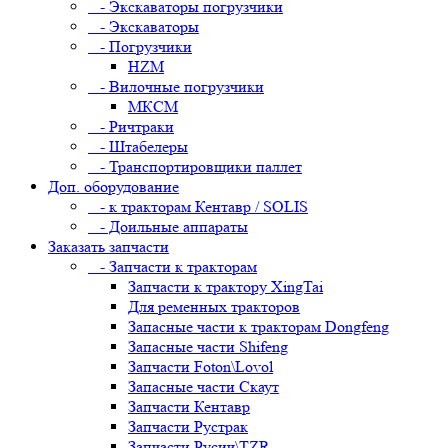
- Экскаваторы погрузчики
- Экскаваторы
- Погрузчики
HZM
- Вилочные погрузчики
МКСМ
- Ричтраки
- Штабелеры
- Транспортировщики паллет
Доп. оборудование
- к тракторам Кентавр / SOLIS
- Доильные аппараты
Заказать запчасти
- Запчасти к тракторам
Запчасти к трактору XingTai
Для ременных тракторов
Запасные части к тракторам Dongfeng
Запасные части Shifeng
Запчасти Foton\Lovol
Запасные части Скаут
Запчасти Кентавр
Запчасти Рустрак
Запчасти Русич\TZR