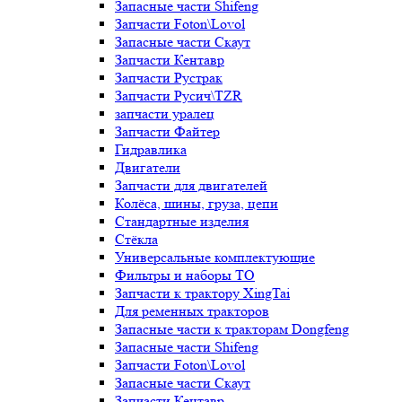
Запасные части Shifeng
Запчасти Foton\Lovol
Запасные части Скаут
Запчасти Кентавр
Запчасти Рустрак
Запчасти Русич\TZR
запчасти уралец
Запчасти Файтер
Гидравлика
Двигатели
Запчасти для двигателей
Колёса, шины, груза, цепи
Стандартные изделия
Стёкла
Универсальные комплектующие
Фильтры и наборы ТО
Запчасти к трактору XingTai
Для ременных тракторов
Запасные части к тракторам Dongfeng
Запасные части Shifeng
Запчасти Foton\Lovol
Запасные части Скаут
Запчасти Кентавр