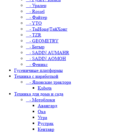
- Уралец
- Rossel
- Файтер
- YTO
- TaiHong|ТайХонг
- TZR
- GEOMETRY
- Батыр
- SADIN AUMAHR
- SADIN AOMOH
- Феникс
Гусеничные платформы
Техника с наработкой
- Японские трактора
Kubota
Техника для дома и сада
- Мотоблоки
Авангард
Ока
Угра
Рустрак
Кентавр