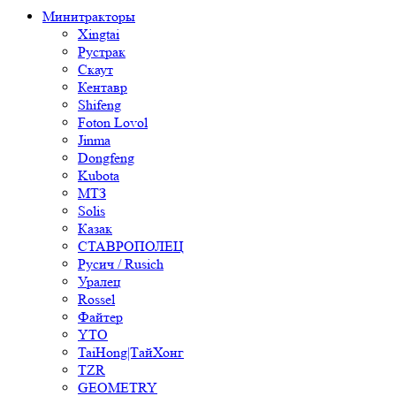
Минитракторы
Xingtai
Рустрак
Скаут
Кентавр
Shifeng
Foton Lovol
Jinma
Dongfeng
Kubota
МТЗ
Solis
Казак
СТАВРОПОЛЕЦ
Русич / Rusich
Уралец
Rossel
Файтер
YTO
TaiHong|ТайХонг
TZR
GEOMETRY