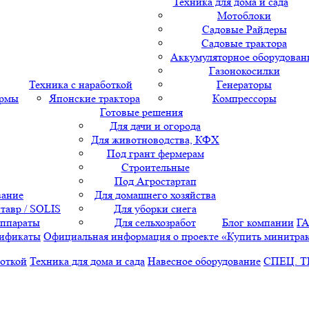
Техника для дома и сада
Мотоблоки
Садовые Райдеры
Садовые трактора
Аккумуляторное оборудован
Газонокосилки
Техника с наработкой
Генераторы
ормы
Японские трактора
Компрессоры
Готовые решения
Для дачи и огорода
Для животноводства, КФХ
Под грант фермерам
Строительные
Под Агростартап
вание
Для домашнего хозяйства
тавр / SOLIS
Для уборки снега
аппараты
Для сельхозработ
Блог компании
Г
ификаты
Официальная информация о проекте «Купить минитра
боткой
Техника для дома и сада
Навесное оборудование
СПЕЦ. 