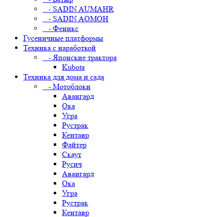
- SADIN AUMAHR
- SADIN AOMOH
- Феникс
Гусеничные платформы
Техника с наработкой
- Японские трактора
Kubota
Техника для дома и сада
- Мотоблоки
Авангард
Ока
Угра
Рустрак
Кентавр
Файтер
Скаут
Русич
Авангард
Ока
Угра
Рустрак
Кентавр