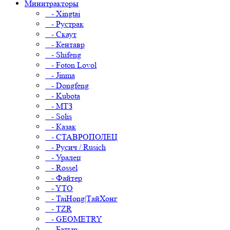
Минитракторы
- Xingtai
- Рустрак
- Скаут
- Кентавр
- Shifeng
- Foton Lovol
- Jinma
- Dongfeng
- Kubota
- МТЗ
- Solis
- Казак
- СТАВРОПОЛЕЦ
- Русич / Rusich
- Уралец
- Rossel
- Файтер
- YTO
- TaiHong|ТайХонг
- TZR
- GEOMETRY
- Батыр