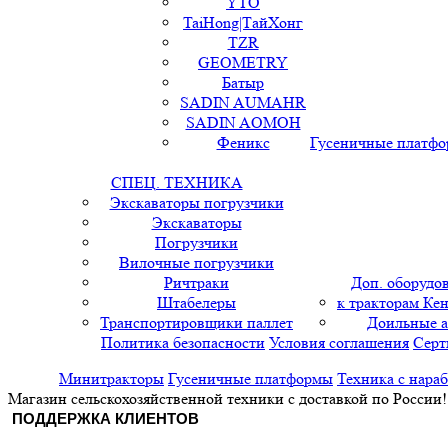
YTO
TaiHong|ТайХонг
TZR
GEOMETRY
Батыр
SADIN AUMAHR
SADIN AOMOH
Феникс
Гусеничные платф
СПЕЦ. ТЕХНИКА
Экскаваторы погрузчики
Экскаваторы
Погрузчики
Вилочные погрузчики
Ричтраки
Доп. оборудо
Штабелеры
к тракторам Кен
Транспортировщики паллет
Доильные 
Политика безопасности
Условия соглашения
Серт
Минитракторы
Гусеничные платформы
Техника с нара
Магазин сельскохозяйственной техники с доставкой по России!
ПОДДЕРЖКА КЛИЕНТОВ