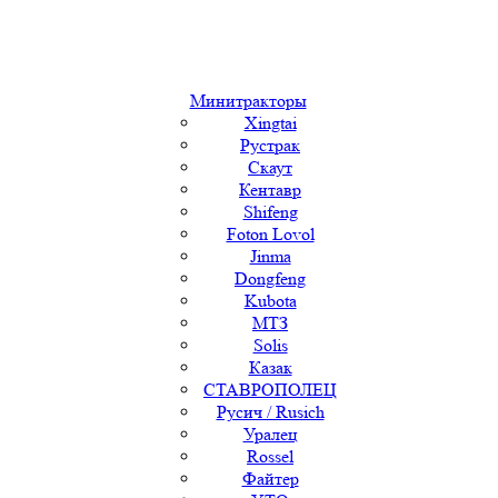
Минитракторы
Xingtai
Рустрак
Скаут
Кентавр
Shifeng
Foton Lovol
Jinma
Dongfeng
Kubota
МТЗ
Solis
Казак
СТАВРОПОЛЕЦ
Русич / Rusich
Уралец
Rossel
Файтер