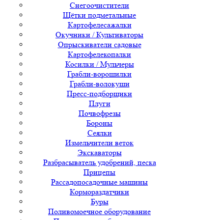
Снегоочистители
Щётки подметальные
Картофелесажалки
Окучники / Культиваторы
Опрыскиватели садовые
Картофелекопалки
Косилки / Мульчеры
Грабли-ворошилки
Грабли-волокуши
Пресс-подборщики
Плуги
Почвофрезы
Бороны
Сеялки
Измельчители веток
Экскаваторы
Разбрасыватель удобрений, песка
Прицепы
Рассадопосадочные машины
Кормораздатчики
Буры
Поливомоечное оборудование