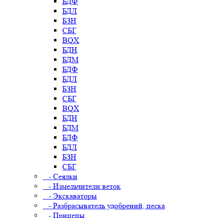
БДФ
БДЛ
БЗН
СБГ
BQX
БДН
БДМ
БДФ
БДЛ
БЗН
СБГ
BQX
БДН
БДМ
БДФ
БДЛ
БЗН
СБГ
- Сеялки
- Измельчители веток
- Экскаваторы
- Разбрасыватель удобрений, песка
- Прицепы