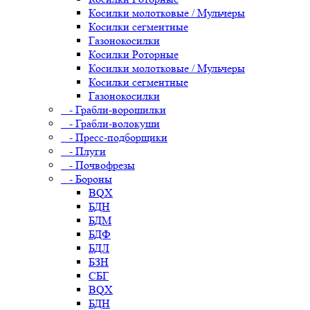
Косилки молотковые / Мульчеры
Косилки сегментные
Газонокосилки
Косилки Роторные
Косилки молотковые / Мульчеры
Косилки сегментные
Газонокосилки
- Грабли-ворошилки
- Грабли-волокуши
- Пресс-подборщики
- Плуги
- Почвофрезы
- Бороны
BQX
БДН
БДМ
БДФ
БДЛ
БЗН
СБГ
BQX
БДН