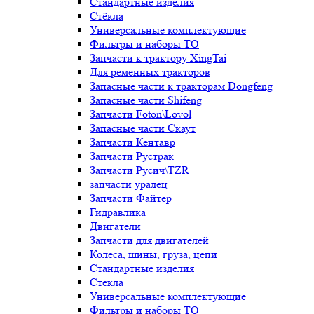
Стандартные изделия
Стёкла
Универсальные комплектующие
Фильтры и наборы ТО
Запчасти к трактору XingTai
Для ременных тракторов
Запасные части к тракторам Dongfeng
Запасные части Shifeng
Запчасти Foton\Lovol
Запасные части Скаут
Запчасти Кентавр
Запчасти Рустрак
Запчасти Русич\TZR
запчасти уралец
Запчасти Файтер
Гидравлика
Двигатели
Запчасти для двигателей
Колёса, шины, груза, цепи
Стандартные изделия
Стёкла
Универсальные комплектующие
Фильтры и наборы ТО