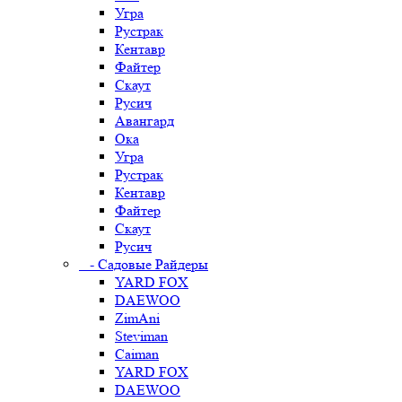
Угра
Рустрак
Кентавр
Файтер
Скаут
Русич
Авангард
Ока
Угра
Рустрак
Кентавр
Файтер
Скаут
Русич
- Садовые Райдеры
YARD FOX
DAEWOO
ZimAni
Steviman
Caiman
YARD FOX
DAEWOO