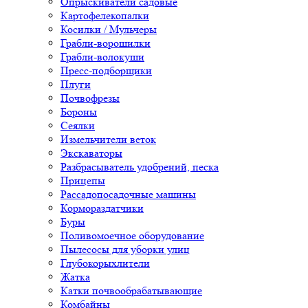
Опрыскиватели садовые
Картофелекопалки
Косилки / Мульчеры
Грабли-ворошилки
Грабли-волокуши
Пресс-подборщики
Плуги
Почвофрезы
Бороны
Сеялки
Измельчители веток
Экскаваторы
Разбрасыватель удобрений, песка
Прицепы
Рассадопосадочные машины
Кормораздатчики
Буры
Поливомоечное оборудование
Пылесосы для уборки улиц
Глубокорыхлители
Жатка
Катки почвообрабатывающие
Комбайны