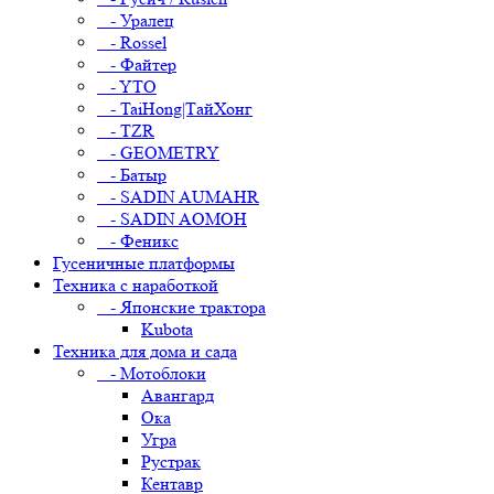
- Уралец
- Rossel
- Файтер
- YTO
- TaiHong|ТайХонг
- TZR
- GEOMETRY
- Батыр
- SADIN AUMAHR
- SADIN AOMOH
- Феникс
Гусеничные платформы
Техника с наработкой
- Японские трактора
Kubota
Техника для дома и сада
- Мотоблоки
Авангард
Ока
Угра
Рустрак
Кентавр