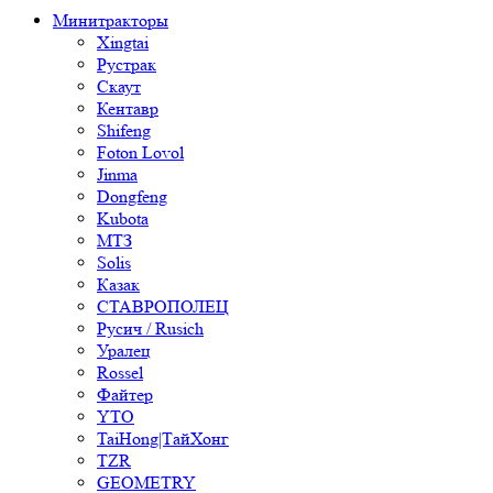
Минитракторы
Xingtai
Рустрак
Скаут
Кентавр
Shifeng
Foton Lovol
Jinma
Dongfeng
Kubota
МТЗ
Solis
Казак
СТАВРОПОЛЕЦ
Русич / Rusich
Уралец
Rossel
Файтер
YTO
TaiHong|ТайХонг
TZR
GEOMETRY