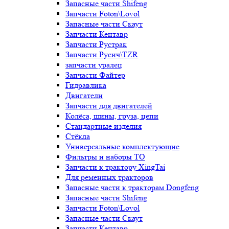
Запасные части Shifeng
Запчасти Foton\Lovol
Запасные части Скаут
Запчасти Кентавр
Запчасти Рустрак
Запчасти Русич\TZR
запчасти уралец
Запчасти Файтер
Гидравлика
Двигатели
Запчасти для двигателей
Колёса, шины, груза, цепи
Стандартные изделия
Стёкла
Универсальные комплектующие
Фильтры и наборы ТО
Запчасти к трактору XingTai
Для ременных тракторов
Запасные части к тракторам Dongfeng
Запасные части Shifeng
Запчасти Foton\Lovol
Запасные части Скаут
Запчасти Кентавр