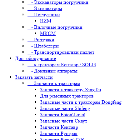
- Экскаваторы погрузчики
- Экскаваторы
- Погрузчики
HZM
- Вилочные погрузчики
МКСМ
- Ричтраки
- Штабелеры
- Транспортировщики паллет
Доп. оборудование
- к тракторам Кентавр / SOLIS
- Доильные аппараты
Заказать запчасти
- Запчасти к тракторам
Запчасти к трактору XingTai
Для ременных тракторов
Запасные части к тракторам Dongfeng
Запасные части Shifeng
Запчасти Foton\Lovol
Запасные части Скаут
Запчасти Кентавр
Запчасти Рустрак
Запчасти Русич\TZR