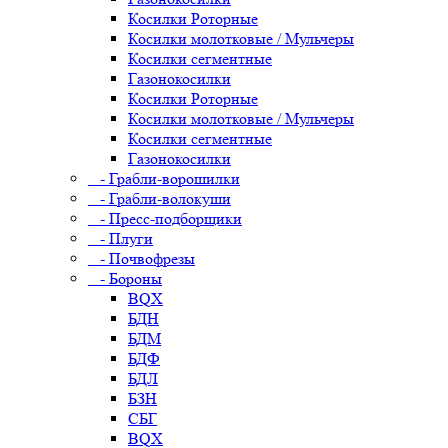
Косилки Роторные
Косилки молотковые / Мульчеры
Косилки сегментные
Газонокосилки
Косилки Роторные
Косилки молотковые / Мульчеры
Косилки сегментные
Газонокосилки
- Грабли-ворошилки
- Грабли-волокуши
- Пресс-подборщики
- Плуги
- Почвофрезы
- Бороны
BQX
БДН
БДМ
БДФ
БДЛ
БЗН
СБГ
BQX