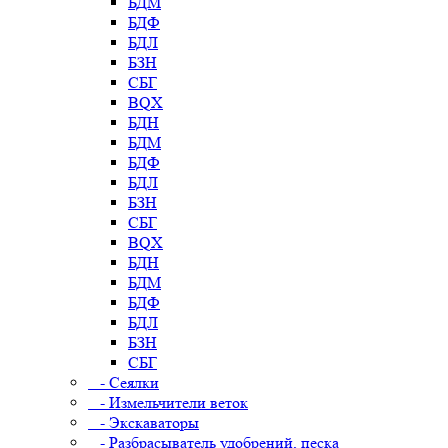
БДМ
БДФ
БДЛ
БЗН
СБГ
BQX
БДН
БДМ
БДФ
БДЛ
БЗН
СБГ
BQX
БДН
БДМ
БДФ
БДЛ
БЗН
СБГ
- Сеялки
- Измельчители веток
- Экскаваторы
- Разбрасыватель удобрений, песка