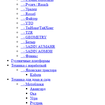
- Русич / Rusich
- Уралец
- Rossel
- Файтер
- YTO
- TaiHong|ТайХонг
- TZR
- GEOMETRY
- Батыр
- SADIN AUMAHR
- SADIN AOMOH
- Феникс
Гусеничные платформы
Техника с наработкой
- Японские трактора
Kubota
Техника для дома и сада
- Мотоблоки
Авангард
Ока
Угра
Рустрак