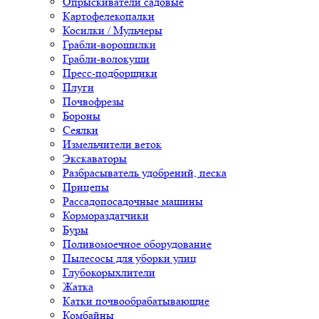
Опрыскиватели садовые
Картофелекопалки
Косилки / Мульчеры
Грабли-ворошилки
Грабли-волокуши
Пресс-подборщики
Плуги
Почвофрезы
Бороны
Сеялки
Измельчители веток
Экскаваторы
Разбрасыватель удобрений, песка
Прицепы
Рассадопосадочные машины
Кормораздатчики
Буры
Поливомоечное оборудование
Пылесосы для уборки улиц
Глубокорыхлители
Жатка
Катки почвообрабатывающие
Комбайны