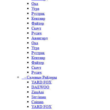
Ока
Угра
Рустрак
Кентавр
Файтер
Скаут
Русич
Авангард
Ока
Угра
Рустрак
Кентавр
Файтер
Скаут
Русич
- Садовые Райдеры
YARD FOX
DAEWOO
ZimAni
Steviman
Caiman
YARD FOX