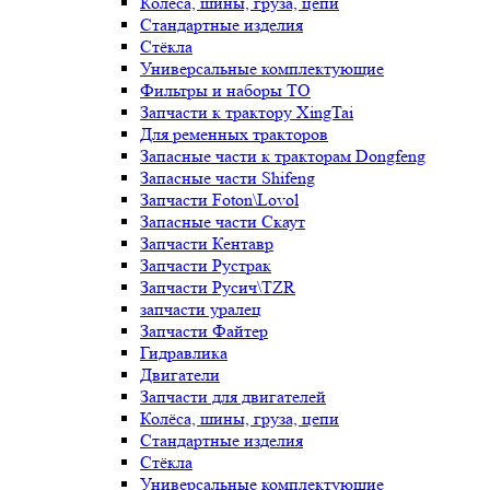
Колёса, шины, груза, цепи
Стандартные изделия
Стёкла
Универсальные комплектующие
Фильтры и наборы ТО
Запчасти к трактору XingTai
Для ременных тракторов
Запасные части к тракторам Dongfeng
Запасные части Shifeng
Запчасти Foton\Lovol
Запасные части Скаут
Запчасти Кентавр
Запчасти Рустрак
Запчасти Русич\TZR
запчасти уралец
Запчасти Файтер
Гидравлика
Двигатели
Запчасти для двигателей
Колёса, шины, груза, цепи
Стандартные изделия
Стёкла
Универсальные комплектующие