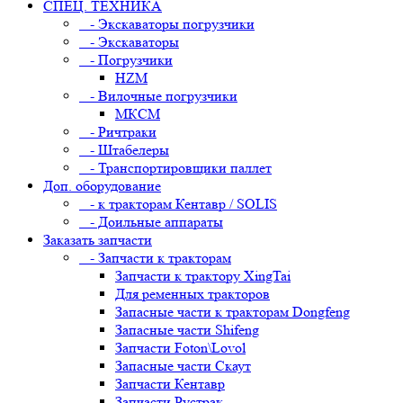
СПЕЦ. ТЕХНИКА
- Экскаваторы погрузчики
- Экскаваторы
- Погрузчики
HZM
- Вилочные погрузчики
МКСМ
- Ричтраки
- Штабелеры
- Транспортировщики паллет
Доп. оборудование
- к тракторам Кентавр / SOLIS
- Доильные аппараты
Заказать запчасти
- Запчасти к тракторам
Запчасти к трактору XingTai
Для ременных тракторов
Запасные части к тракторам Dongfeng
Запасные части Shifeng
Запчасти Foton\Lovol
Запасные части Скаут
Запчасти Кентавр
Запчасти Рустрак