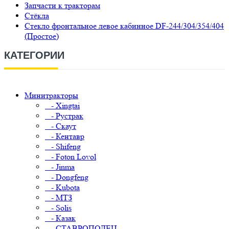
Запчасти к тракторам
Стёкла
Стекло фронтальное левое кабинное DF-244/304/354/404
(Простое)
КАТЕГОРИИ
Минитракторы
- Xingtai
- Рустрак
- Скаут
- Кентавр
- Shifeng
- Foton Lovol
- Jinma
- Dongfeng
- Kubota
- МТЗ
- Solis
- Казак
- СТАВРОПОЛЕЦ