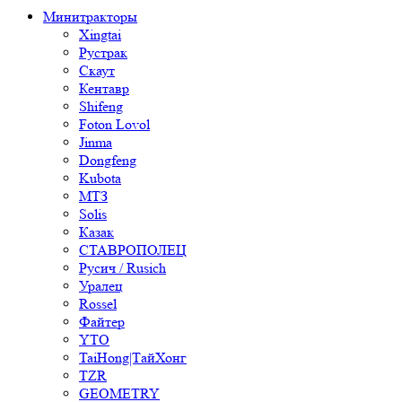
Минитракторы
Xingtai
Рустрак
Скаут
Кентавр
Shifeng
Foton Lovol
Jinma
Dongfeng
Kubota
МТЗ
Solis
Казак
СТАВРОПОЛЕЦ
Русич / Rusich
Уралец
Rossel
Файтер
YTO
TaiHong|ТайХонг
TZR
GEOMETRY