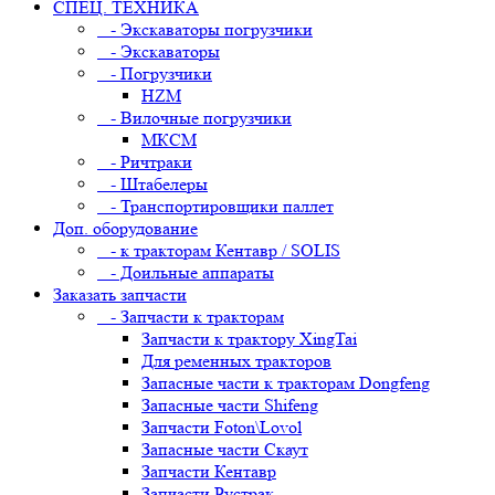
СПЕЦ. ТЕХНИКА
- Экскаваторы погрузчики
- Экскаваторы
- Погрузчики
HZM
- Вилочные погрузчики
МКСМ
- Ричтраки
- Штабелеры
- Транспортировщики паллет
Доп. оборудование
- к тракторам Кентавр / SOLIS
- Доильные аппараты
Заказать запчасти
- Запчасти к тракторам
Запчасти к трактору XingTai
Для ременных тракторов
Запасные части к тракторам Dongfeng
Запасные части Shifeng
Запчасти Foton\Lovol
Запасные части Скаут
Запчасти Кентавр
Запчасти Рустрак