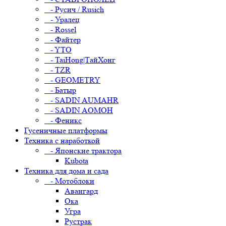
- Русич / Rusich
- Уралец
- Rossel
- Файтер
- YTO
- TaiHong|ТайХонг
- TZR
- GEOMETRY
- Батыр
- SADIN AUMAHR
- SADIN AOMOH
- Феникс
Гусеничные платформы
Техника с наработкой
- Японские трактора
Kubota
Техника для дома и сада
- Мотоблоки
Авангард
Ока
Угра
Рустрак