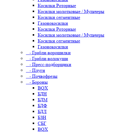
Косилки Роторные
Косилки молотковые / Мульчеры
Косилки сегментные
Газонокосилки
Косилки Роторные
Косилки молотковые / Мульчеры
Косилки сегментные
Газонокосилки
- Грабли-ворошилки
- Грабли-волокуши
- Пресс-подборщики
- Плуги
- Почвофрезы
- Бороны
BQX
БДН
БДМ
БДФ
БДЛ
БЗН
СБГ
BQX