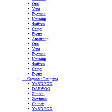
Ока
Угра
Рустрак
Кентавр
Файтер
Скаут
Русич
Авангард
Ока
Угра
Рустрак
Кентавр
Файтер
Скаут
Русич
- Садовые Райдеры
YARD FOX
DAEWOO
ZimAni
Steviman
Caiman
YARD FOX