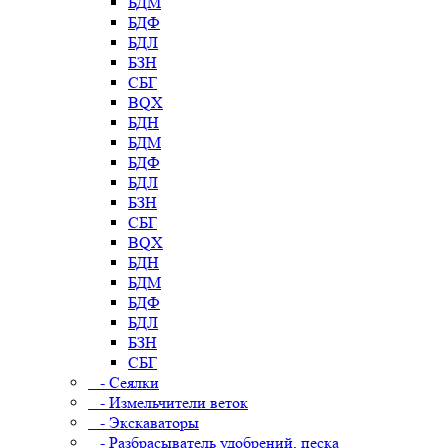
БДМ
БДФ
БДЛ
БЗН
СБГ
BQX
БДН
БДМ
БДФ
БДЛ
БЗН
СБГ
BQX
БДН
БДМ
БДФ
БДЛ
БЗН
СБГ
- Сеялки
- Измельчители веток
- Экскаваторы
- Разбрасыватель удобрений, песка