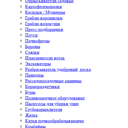
Опрыскиватели садовые
Картофелекопалки
Косилки / Мульчеры
Грабли-ворошилки
Грабли-волокуши
Пресс-подборщики
Плуги
Почвофрезы
Бороны
Сеялки
Измельчители веток
Экскаваторы
Разбрасыватель удобрений, песка
Прицепы
Рассадопосадочные машины
Кормораздатчики
Буры
Поливомоечное оборудование
Пылесосы для уборки улиц
Глубокорыхлители
Жатка
Катки почвообрабатывающие
Комбайны