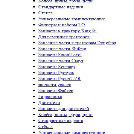
Колёса, шины, груза, цепи
Стандартные изделия
Стёкла
Универсальные комплектующие
Фильтры и наборы ТО
Запчасти к трактору XingTai
Для ременных тракторов
Запасные части к тракторам Dongfeng
Запасные части Shifeng
Запчасти Foton\Lovol
Запасные части Скаут
Запчасти Кентавр
Запчасти Рустрак
Запчасти Русич\TZR
запчасти уралец
Запчасти Файтер
Гидравлика
Двигатели
Запчасти для двигателей
Колёса, шины, груза, цепи
Стандартные изделия
Стёкла
Универсальные комплектующие