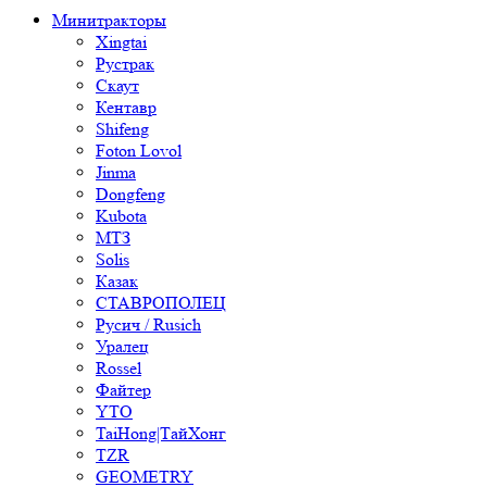
Минитракторы
Xingtai
Рустрак
Скаут
Кентавр
Shifeng
Foton Lovol
Jinma
Dongfeng
Kubota
МТЗ
Solis
Казак
СТАВРОПОЛЕЦ
Русич / Rusich
Уралец
Rossel
Файтер
YTO
TaiHong|ТайХонг
TZR
GEOMETRY