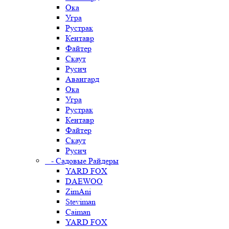
Ока
Угра
Рустрак
Кентавр
Файтер
Скаут
Русич
Авангард
Ока
Угра
Рустрак
Кентавр
Файтер
Скаут
Русич
- Садовые Райдеры
YARD FOX
DAEWOO
ZimAni
Steviman
Caiman
YARD FOX