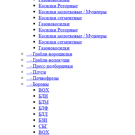
Косилки Роторные
Косилки молотковые / Мульчеры
Косилки сегментные
Газонокосилки
Косилки Роторные
Косилки молотковые / Мульчеры
Косилки сегментные
Газонокосилки
- Грабли-ворошилки
- Грабли-волокуши
- Пресс-подборщики
- Плуги
- Почвофрезы
- Бороны
BQX
БДН
БДМ
БДФ
БДЛ
БЗН
СБГ
BQX