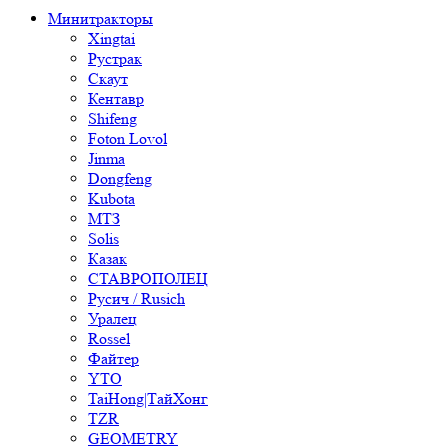
Минитракторы
Xingtai
Рустрак
Скаут
Кентавр
Shifeng
Foton Lovol
Jinma
Dongfeng
Kubota
МТЗ
Solis
Казак
СТАВРОПОЛЕЦ
Русич / Rusich
Уралец
Rossel
Файтер
YTO
TaiHong|ТайХонг
TZR
GEOMETRY