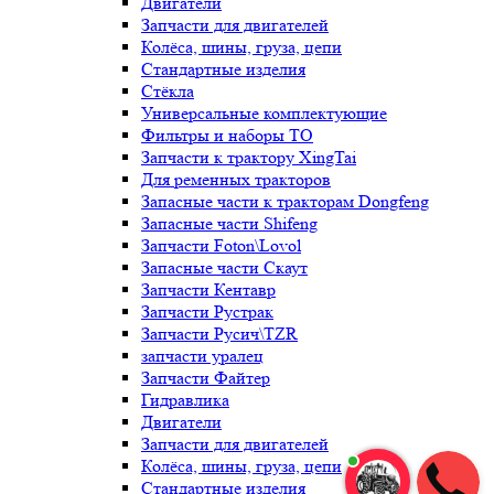
Двигатели
Запчасти для двигателей
Колёса, шины, груза, цепи
Стандартные изделия
Стёкла
Универсальные комплектующие
Фильтры и наборы ТО
Запчасти к трактору XingTai
Для ременных тракторов
Запасные части к тракторам Dongfeng
Запасные части Shifeng
Запчасти Foton\Lovol
Запасные части Скаут
Запчасти Кентавр
Запчасти Рустрак
Запчасти Русич\TZR
запчасти уралец
Запчасти Файтер
Гидравлика
Двигатели
Запчасти для двигателей
Колёса, шины, груза, цепи
Стандартные изделия