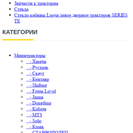
Запчасти к тракторам
Стёкла
Стекло кабины Luojia левое дверное тракторов SERIES
TE
КАТЕГОРИИ
Минитракторы
- Xingtai
- Рустрак
- Скаут
- Кентавр
- Shifeng
- Foton Lovol
- Jinma
- Dongfeng
- Kubota
- МТЗ
- Solis
- Казак
- СТАВРОПОЛЕЦ