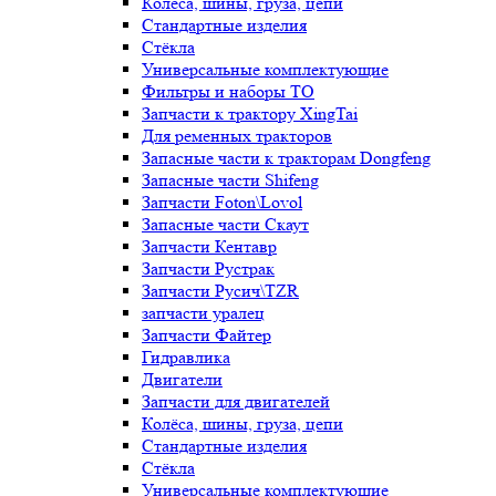
Колёса, шины, груза, цепи
Стандартные изделия
Стёкла
Универсальные комплектующие
Фильтры и наборы ТО
Запчасти к трактору XingTai
Для ременных тракторов
Запасные части к тракторам Dongfeng
Запасные части Shifeng
Запчасти Foton\Lovol
Запасные части Скаут
Запчасти Кентавр
Запчасти Рустрак
Запчасти Русич\TZR
запчасти уралец
Запчасти Файтер
Гидравлика
Двигатели
Запчасти для двигателей
Колёса, шины, груза, цепи
Стандартные изделия
Стёкла
Универсальные комплектующие