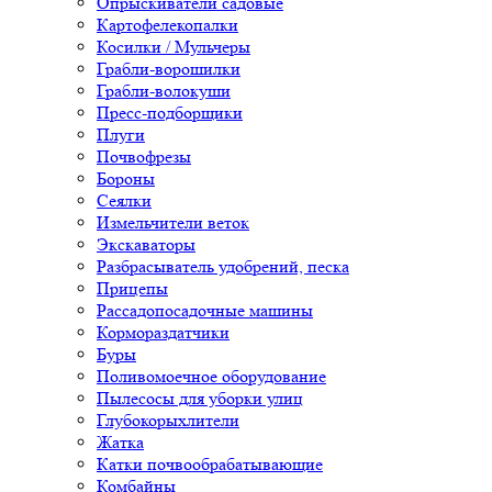
Опрыскиватели садовые
Картофелекопалки
Косилки / Мульчеры
Грабли-ворошилки
Грабли-волокуши
Пресс-подборщики
Плуги
Почвофрезы
Бороны
Сеялки
Измельчители веток
Экскаваторы
Разбрасыватель удобрений, песка
Прицепы
Рассадопосадочные машины
Кормораздатчики
Буры
Поливомоечное оборудование
Пылесосы для уборки улиц
Глубокорыхлители
Жатка
Катки почвообрабатывающие
Комбайны