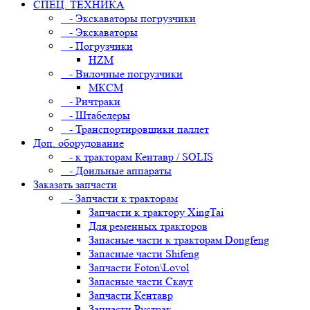
СПЕЦ. ТЕХНИКА
- Экскаваторы погрузчики
- Экскаваторы
- Погрузчики
HZM
- Вилочные погрузчики
МКСМ
- Ричтраки
- Штабелеры
- Транспортировщики паллет
Доп. оборудование
- к тракторам Кентавр / SOLIS
- Доильные аппараты
Заказать запчасти
- Запчасти к тракторам
Запчасти к трактору XingTai
Для ременных тракторов
Запасные части к тракторам Dongfeng
Запасные части Shifeng
Запчасти Foton\Lovol
Запасные части Скаут
Запчасти Кентавр
Запчасти Рустрак