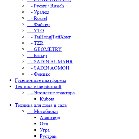
- Русич / Rusich
- Уралец
- Rossel
- Файтер
- YTO
- TaiHong|ТайХонг
- TZR
- GEOMETRY
- Батыр
- SADIN AUMAHR
- SADIN AOMOH
- Феникс
Гусеничные платформы
Техника с наработкой
- Японские трактора
Kubota
Техника для дома и сада
- Мотоблоки
Авангард
Ока
Угра
Рустрак