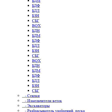
БДМ
БДФ
БДЛ
БЗН
СБГ
BQX
БДН
БДМ
БДФ
БДЛ
БЗН
СБГ
BQX
БДН
БДМ
БДФ
БДЛ
БЗН
СБГ
- Сеялки
- Измельчители веток
- Экскаваторы
- Разбрасыватель удобрений, песка