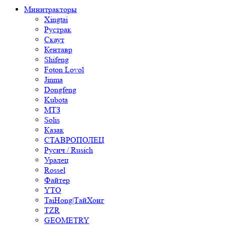
Минитракторы
Xingtai
Рустрак
Скаут
Кентавр
Shifeng
Foton Lovol
Jinma
Dongfeng
Kubota
МТЗ
Solis
Казак
СТАВРОПОЛЕЦ
Русич / Rusich
Уралец
Rossel
Файтер
YTO
TaiHong|ТайХонг
TZR
GEOMETRY