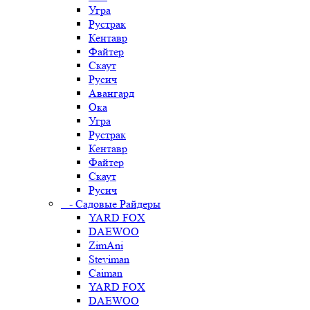
Угра
Рустрак
Кентавр
Файтер
Скаут
Русич
Авангард
Ока
Угра
Рустрак
Кентавр
Файтер
Скаут
Русич
- Садовые Райдеры
YARD FOX
DAEWOO
ZimAni
Steviman
Caiman
YARD FOX
DAEWOO