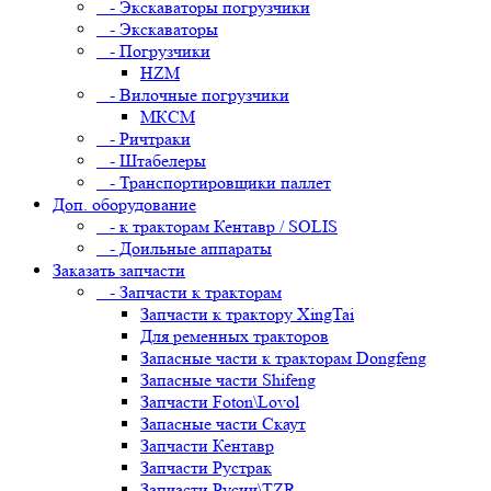
- Экскаваторы погрузчики
- Экскаваторы
- Погрузчики
HZM
- Вилочные погрузчики
МКСМ
- Ричтраки
- Штабелеры
- Транспортировщики паллет
Доп. оборудование
- к тракторам Кентавр / SOLIS
- Доильные аппараты
Заказать запчасти
- Запчасти к тракторам
Запчасти к трактору XingTai
Для ременных тракторов
Запасные части к тракторам Dongfeng
Запасные части Shifeng
Запчасти Foton\Lovol
Запасные части Скаут
Запчасти Кентавр
Запчасти Рустрак
Запчасти Русич\TZR