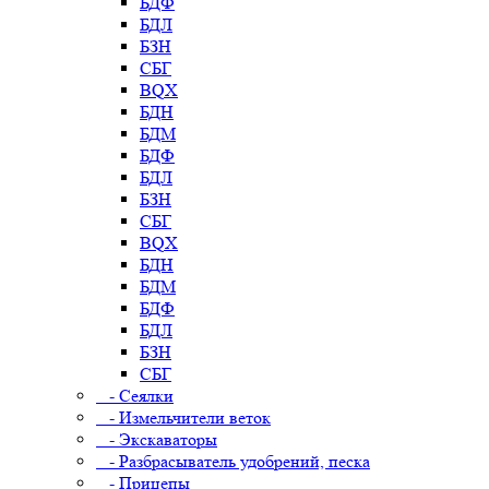
БДФ
БДЛ
БЗН
СБГ
BQX
БДН
БДМ
БДФ
БДЛ
БЗН
СБГ
BQX
БДН
БДМ
БДФ
БДЛ
БЗН
СБГ
- Сеялки
- Измельчители веток
- Экскаваторы
- Разбрасыватель удобрений, песка
- Прицепы