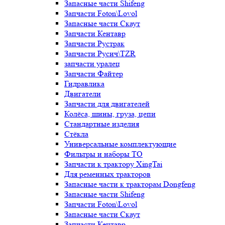
Запасные части Shifeng
Запчасти Foton\Lovol
Запасные части Скаут
Запчасти Кентавр
Запчасти Рустрак
Запчасти Русич\TZR
запчасти уралец
Запчасти Файтер
Гидравлика
Двигатели
Запчасти для двигателей
Колёса, шины, груза, цепи
Стандартные изделия
Стёкла
Универсальные комплектующие
Фильтры и наборы ТО
Запчасти к трактору XingTai
Для ременных тракторов
Запасные части к тракторам Dongfeng
Запасные части Shifeng
Запчасти Foton\Lovol
Запасные части Скаут
Запчасти Кентавр