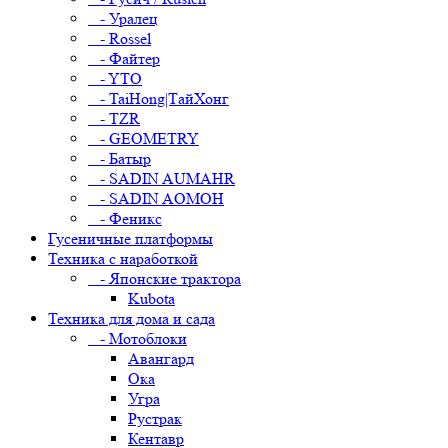
- Уралец
- Rossel
- Файтер
- YTO
- TaiHong|ТайХонг
- TZR
- GEOMETRY
- Батыр
- SADIN AUMAHR
- SADIN AOMOH
- Феникс
Гусеничные платформы
Техника с наработкой
- Японские трактора
Kubota
Техника для дома и сада
- Мотоблоки
Авангард
Ока
Угра
Рустрак
Кентавр