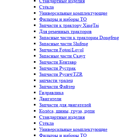
Стандартные изделия
Стёкла
Универсальные комплектующие
Фильтры и наборы ТО
Запчасти к трактору XingTai
Для ременных тракторов
Запасные части к тракторам Dongfeng
Запасные части Shifeng
Запчасти Foton\Lovol
Запасные части Скаут
Запчасти Кентавр
Запчасти Рустрак
Запчасти Русич\TZR
запчасти уралец
Запчасти Файтер
Гидравлика
Двигатели
Запчасти для двигателей
Колёса, шины, груза, цепи
Стандартные изделия
Стёкла
Универсальные комплектующие
Фильтры и наборы ТО