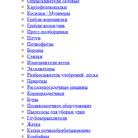
Опрыскиватели садовые
Картофелекопалки
Косилки / Мульчеры
Грабли-ворошилки
Грабли-волокуши
Пресс-подборщики
Плуги
Почвофрезы
Бороны
Сеялки
Измельчители веток
Экскаваторы
Разбрасыватель удобрений, песка
Прицепы
Рассадопосадочные машины
Кормораздатчики
Буры
Поливомоечное оборудование
Пылесосы для уборки улиц
Глубокорыхлители
Жатка
Катки почвообрабатывающие
Комбайны