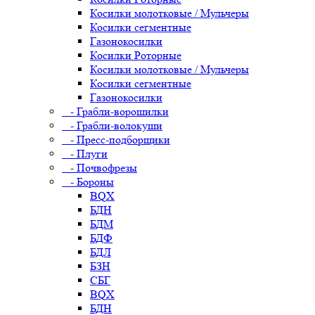
Косилки молотковые / Мульчеры
Косилки сегментные
Газонокосилки
Косилки Роторные
Косилки молотковые / Мульчеры
Косилки сегментные
Газонокосилки
- Грабли-ворошилки
- Грабли-волокуши
- Пресс-подборщики
- Плуги
- Почвофрезы
- Бороны
BQX
БДН
БДМ
БДФ
БДЛ
БЗН
СБГ
BQX
БДН