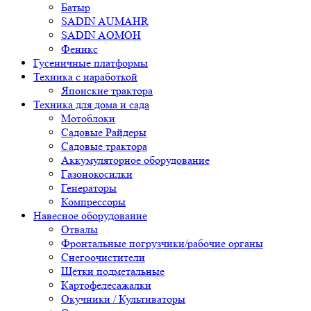
Батыр
SADIN AUMAHR
SADIN AOMOH
Феникс
Гусеничные платформы
Техника с наработкой
Японские трактора
Техника для дома и сада
Мотоблоки
Садовые Райдеры
Садовые трактора
Аккумуляторное оборудование
Газонокосилки
Генераторы
Компрессоры
Навесное оборудование
Отвалы
Фронтальные погрузчики/рабочие органы
Снегоочистители
Щётки подметальные
Картофелесажалки
Окучники / Культиваторы