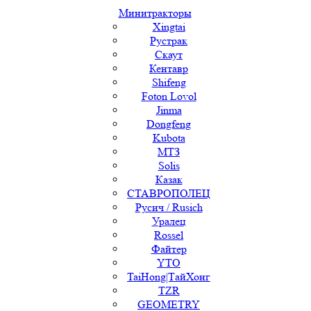
Минитракторы
Xingtai
Рустрак
Скаут
Кентавр
Shifeng
Foton Lovol
Jinma
Dongfeng
Kubota
МТЗ
Solis
Казак
СТАВРОПОЛЕЦ
Русич / Rusich
Уралец
Rossel
Файтер
YTO
TaiHong|ТайХонг
TZR
GEOMETRY