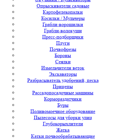
Опрыскиватели садовые
Картофелекопалки
Косилки / Мульчеры
Грабли-ворошилки
Грабли-волокуши
Пресс-подборщики
Плуги
Почвофрезы
Бороны
Сеялки
Измельчители веток
Экскаваторы
Разбрасыватель удобрений, песка
Прицепы
Рассадопосадочные машины
Кормораздатчики
Буры
Поливомоечное оборудование
Пылесосы для уборки улиц
Глубокорыхлители
Жатка
Катки почвообрабатывающие