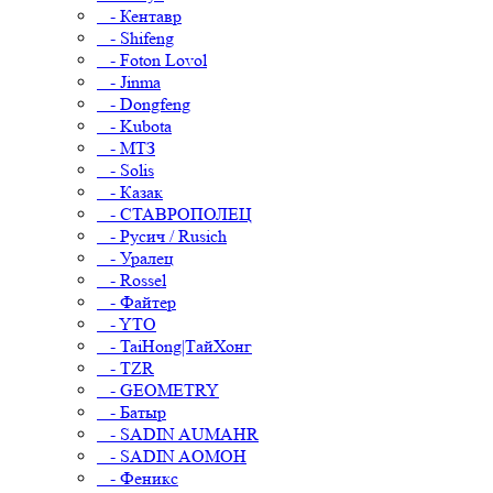
- Кентавр
- Shifeng
- Foton Lovol
- Jinma
- Dongfeng
- Kubota
- МТЗ
- Solis
- Казак
- СТАВРОПОЛЕЦ
- Русич / Rusich
- Уралец
- Rossel
- Файтер
- YTO
- TaiHong|ТайХонг
- TZR
- GEOMETRY
- Батыр
- SADIN AUMAHR
- SADIN AOMOH
- Феникс