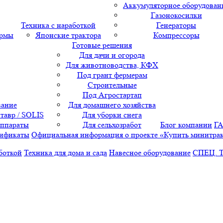
Аккумуляторное оборудован
Газонокосилки
Техника с наработкой
Генераторы
ормы
Японские трактора
Компрессоры
Готовые решения
Для дачи и огорода
Для животноводства, КФХ
Под грант фермерам
Строительные
Под Агростартап
вание
Для домашнего хозяйства
тавр / SOLIS
Для уборки снега
аппараты
Для сельхозработ
Блог компании
Г
ификаты
Официальная информация о проекте «Купить минитра
боткой
Техника для дома и сада
Навесное оборудование
СПЕЦ. 