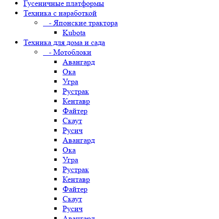
Гусеничные платформы
Техника с наработкой
- Японские трактора
Kubota
Техника для дома и сада
- Мотоблоки
Авангард
Ока
Угра
Рустрак
Кентавр
Файтер
Скаут
Русич
Авангард
Ока
Угра
Рустрак
Кентавр
Файтер
Скаут
Русич
Авангард