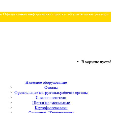
ы
Официальная информация о проекте «Купить минитрактор»
В корзине пусто!
Навесное оборудование
Отвалы
Фронтальные погрузчики/рабочие органы
Снегоочистители
Щётки подметальные
Картофелесажалки
Окучники / Культиваторы