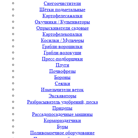
Снегоочистители
Щётки подметальные
Картофелесажалки
Окучники / Культиваторы
Опрыскиватели садовые
Картофелекопалки
Косилки / Мульчеры
Грабли-ворошилки
Грабли-волокуши
Пресс-подборщики
Плуги
Почвофрезы
Бороны
Сеялки
Измельчители веток
Экскаваторы
Разбрасыватель удобрений, песка
Прицепы
Рассадопосадочные машины
Кормораздатчики
Буры
Поливомоечное оборудование