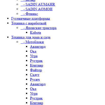
- SADIN AUMAHR
- SADIN AOMOH
- Феникс
Гусеничные платформы
Техника с наработкой
- Японские трактора
Kubota
Техника для дома и сада
- Мотоблоки
Авангард
Ока
Угра
Рустрак
Кентавр
Файтер
Скаут
Русич
Авангард
Ока
Угра
Рустрак
Кентавр