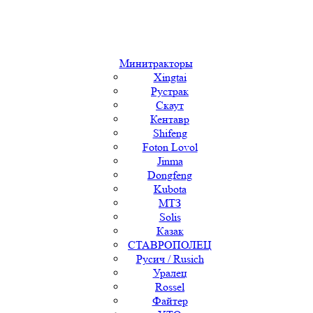
Минитракторы
Xingtai
Рустрак
Скаут
Кентавр
Shifeng
Foton Lovol
Jinma
Dongfeng
Kubota
МТЗ
Solis
Казак
СТАВРОПОЛЕЦ
Русич / Rusich
Уралец
Rossel
Файтер