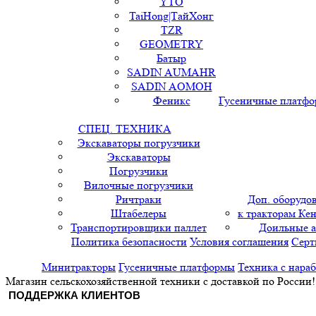
YTO
TaiHong|ТайХонг
TZR
GEOMETRY
Батыр
SADIN AUMAHR
SADIN AOMOH
Феникс
Гусеничные платф
СПЕЦ. ТЕХНИКА
Экскаваторы погрузчики
Экскаваторы
Погрузчики
Вилочные погрузчики
Ричтраки
Доп. оборудо
Штабелеры
к тракторам Кен
Транспортировщики паллет
Доильные 
Политика безопасности
Условия соглашения
Серт
Минитракторы
Гусеничные платформы
Техника с нара
Магазин сельскохозяйственной техники с доставкой по России!
ПОДДЕРЖКА КЛИЕНТОВ