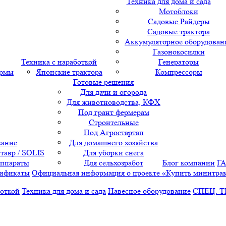
Техника для дома и сада
Мотоблоки
Садовые Райдеры
Садовые трактора
Аккумуляторное оборудован
Газонокосилки
Техника с наработкой
Генераторы
ормы
Японские трактора
Компрессоры
Готовые решения
Для дачи и огорода
Для животноводства, КФХ
Под грант фермерам
Строительные
Под Агростартап
вание
Для домашнего хозяйства
тавр / SOLIS
Для уборки снега
аппараты
Для сельхозработ
Блог компании
Г
ификаты
Официальная информация о проекте «Купить минитра
боткой
Техника для дома и сада
Навесное оборудование
СПЕЦ. 