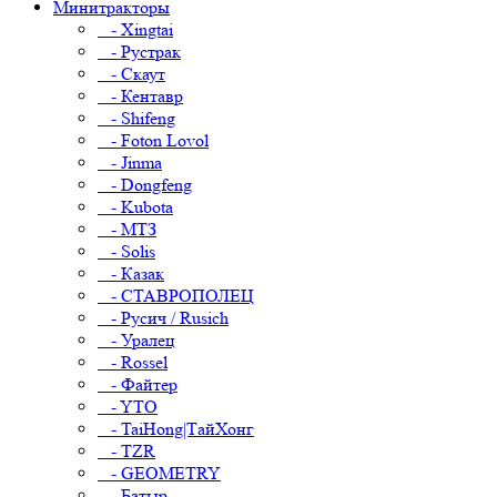
Минитракторы
- Xingtai
- Рустрак
- Скаут
- Кентавр
- Shifeng
- Foton Lovol
- Jinma
- Dongfeng
- Kubota
- МТЗ
- Solis
- Казак
- СТАВРОПОЛЕЦ
- Русич / Rusich
- Уралец
- Rossel
- Файтер
- YTO
- TaiHong|ТайХонг
- TZR
- GEOMETRY
- Батыр