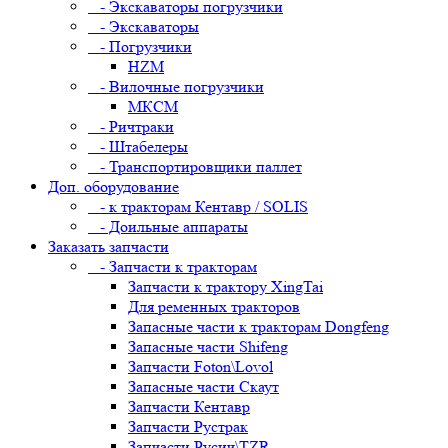
- Экскаваторы погрузчики
- Экскаваторы
- Погрузчики
HZM
- Вилочные погрузчики
МКСМ
- Ричтраки
- Штабелеры
- Транспортировщики паллет
Доп. оборудование
- к тракторам Кентавр / SOLIS
- Доильные аппараты
Заказать запчасти
- Запчасти к тракторам
Запчасти к трактору XingTai
Для ременных тракторов
Запасные части к тракторам Dongfeng
Запасные части Shifeng
Запчасти Foton\Lovol
Запасные части Скаут
Запчасти Кентавр
Запчасти Рустрак
Запчасти Русич\TZR