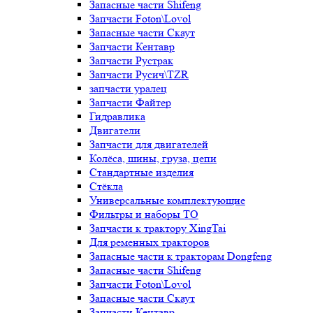
Запасные части Shifeng
Запчасти Foton\Lovol
Запасные части Скаут
Запчасти Кентавр
Запчасти Рустрак
Запчасти Русич\TZR
запчасти уралец
Запчасти Файтер
Гидравлика
Двигатели
Запчасти для двигателей
Колёса, шины, груза, цепи
Стандартные изделия
Стёкла
Универсальные комплектующие
Фильтры и наборы ТО
Запчасти к трактору XingTai
Для ременных тракторов
Запасные части к тракторам Dongfeng
Запасные части Shifeng
Запчасти Foton\Lovol
Запасные части Скаут
Запчасти Кентавр