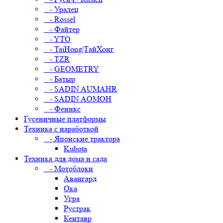
- Уралец
- Rossel
- Файтер
- YTO
- TaiHong|ТайХонг
- TZR
- GEOMETRY
- Батыр
- SADIN AUMAHR
- SADIN AOMOH
- Феникс
Гусеничные платформы
Техника с наработкой
- Японские трактора
Kubota
Техника для дома и сада
- Мотоблоки
Авангард
Ока
Угра
Рустрак
Кентавр