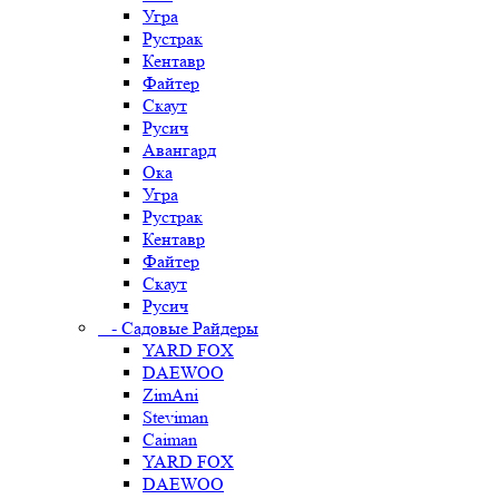
Угра
Рустрак
Кентавр
Файтер
Скаут
Русич
Авангард
Ока
Угра
Рустрак
Кентавр
Файтер
Скаут
Русич
- Садовые Райдеры
YARD FOX
DAEWOO
ZimAni
Steviman
Caiman
YARD FOX
DAEWOO