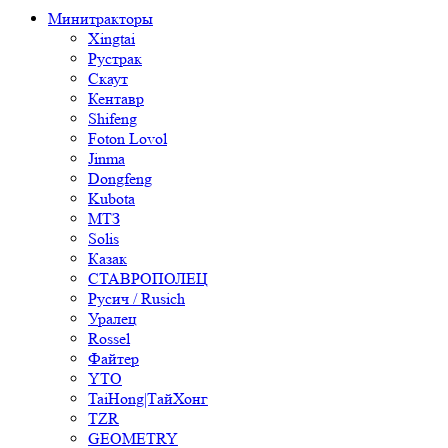
Минитракторы
Xingtai
Рустрак
Скаут
Кентавр
Shifeng
Foton Lovol
Jinma
Dongfeng
Kubota
МТЗ
Solis
Казак
СТАВРОПОЛЕЦ
Русич / Rusich
Уралец
Rossel
Файтер
YTO
TaiHong|ТайХонг
TZR
GEOMETRY