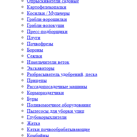
Опрыскиватели садовые
Картофелекопалки
Косилки / Мульчеры
Грабли-ворошилки
Грабли-волокуши
Пресс-подборщики
Плуги
Почвофрезы
Бороны
Сеялки
Измельчители веток
Экскаваторы
Разбрасыватель удобрений, песка
Прицепы
Рассадопосадочные машины
Кормораздатчики
Буры
Поливомоечное оборудование
Пылесосы для уборки улиц
Глубокорыхлители
Жатка
Катки почвообрабатывающие
Комбайны