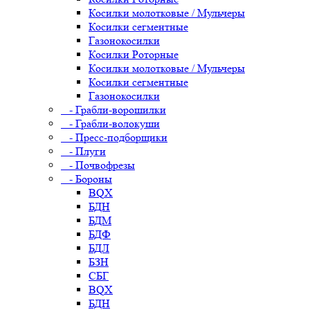
Косилки молотковые / Мульчеры
Косилки сегментные
Газонокосилки
Косилки Роторные
Косилки молотковые / Мульчеры
Косилки сегментные
Газонокосилки
- Грабли-ворошилки
- Грабли-волокуши
- Пресс-подборщики
- Плуги
- Почвофрезы
- Бороны
BQX
БДН
БДМ
БДФ
БДЛ
БЗН
СБГ
BQX
БДН