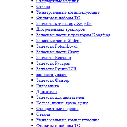
Стандартные изделия
Стёкла
Универсальные комплектующие
Фильтры и наборы ТО
Запчасти к трактору XingTai
Для ременных тракторов
Запасные части к тракторам Dongfeng
Запасные части Shifeng
Запчасти Foton\Lovol
Запасные части Скаут
Запчасти Кентавр
Запчасти Рустрак
Запчасти Русич\TZR
запчасти уралец
Запчасти Файтер
Гидравлика
Двигатели
Запчасти для двигателей
Колёса, шины, груза, цепи
Стандартные изделия
Стёкла
Универсальные комплектующие
Фильтры и наборы ТО