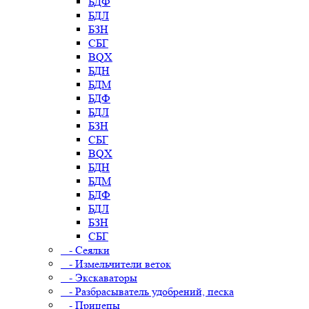
БДФ
БДЛ
БЗН
СБГ
BQX
БДН
БДМ
БДФ
БДЛ
БЗН
СБГ
BQX
БДН
БДМ
БДФ
БДЛ
БЗН
СБГ
- Сеялки
- Измельчители веток
- Экскаваторы
- Разбрасыватель удобрений, песка
- Прицепы