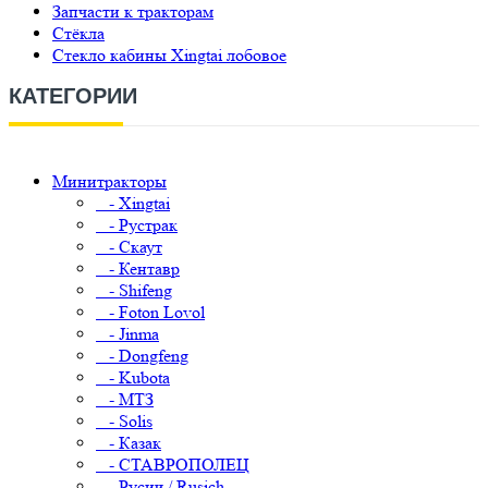
Запчасти к тракторам
Стёкла
Стекло кабины Xingtai лобовое
КАТЕГОРИИ
Минитракторы
- Xingtai
- Рустрак
- Скаут
- Кентавр
- Shifeng
- Foton Lovol
- Jinma
- Dongfeng
- Kubota
- МТЗ
- Solis
- Казак
- СТАВРОПОЛЕЦ
- Русич / Rusich