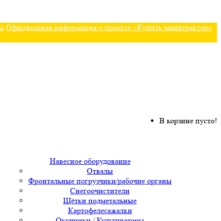
ы
Официальная информация о проекте «Купить минитрактор»
В корзине пусто!
Навесное оборудование
Отвалы
Фронтальные погрузчики/рабочие органы
Снегоочистители
Щётки подметальные
Картофелесажалки
Окучники / Культиваторы