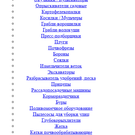
Опрыскиватели садовые
Картофелекопалки
Косилки / Мульчеры
Грабли-ворошилки
Грабли-волокуши
Пресс-подборщики
Плуги
Почвофрезы
Бороны
Сеялки
Измельчители веток
Экскаваторы
Разбрасыватель удобрений, песка
Прицепы
Рассадопосадочные машины
Кормораздатчики
Буры
Поливомоечное оборудование
Пылесосы для уборки улиц
Глубокорыхлители
Жатка
Катки почвообрабатывающие