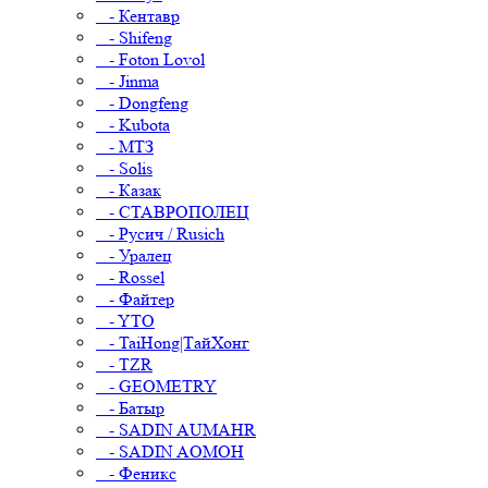
- Кентавр
- Shifeng
- Foton Lovol
- Jinma
- Dongfeng
- Kubota
- МТЗ
- Solis
- Казак
- СТАВРОПОЛЕЦ
- Русич / Rusich
- Уралец
- Rossel
- Файтер
- YTO
- TaiHong|ТайХонг
- TZR
- GEOMETRY
- Батыр
- SADIN AUMAHR
- SADIN AOMOH
- Феникс