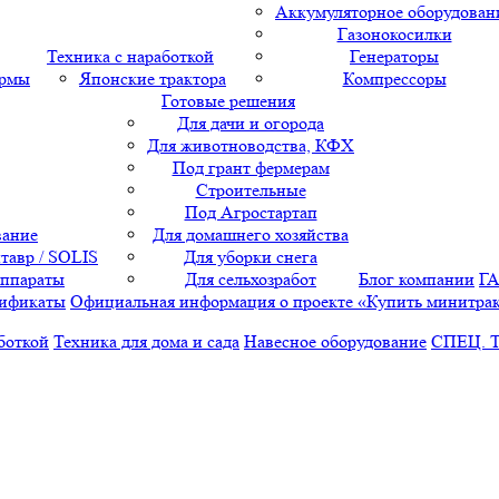
Аккумуляторное оборудован
Газонокосилки
Техника с наработкой
Генераторы
ормы
Японские трактора
Компрессоры
Готовые решения
Для дачи и огорода
Для животноводства, КФХ
Под грант фермерам
Строительные
Под Агростартап
вание
Для домашнего хозяйства
тавр / SOLIS
Для уборки снега
аппараты
Для сельхозработ
Блог компании
Г
ификаты
Официальная информация о проекте «Купить минитра
боткой
Техника для дома и сада
Навесное оборудование
СПЕЦ. 