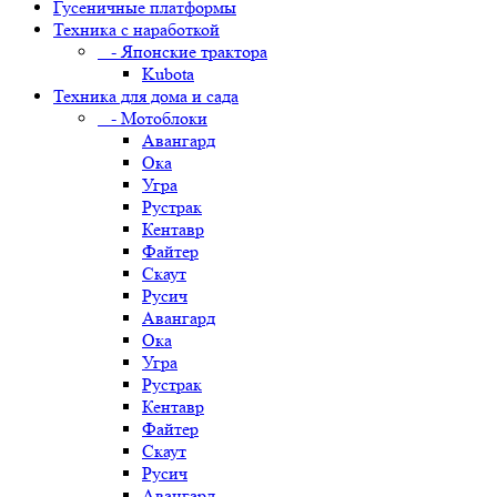
Гусеничные платформы
Техника с наработкой
- Японские трактора
Kubota
Техника для дома и сада
- Мотоблоки
Авангард
Ока
Угра
Рустрак
Кентавр
Файтер
Скаут
Русич
Авангард
Ока
Угра
Рустрак
Кентавр
Файтер
Скаут
Русич
Авангард