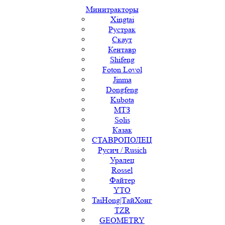
Минитракторы
Xingtai
Рустрак
Скаут
Кентавр
Shifeng
Foton Lovol
Jinma
Dongfeng
Kubota
МТЗ
Solis
Казак
СТАВРОПОЛЕЦ
Русич / Rusich
Уралец
Rossel
Файтер
YTO
TaiHong|ТайХонг
TZR
GEOMETRY