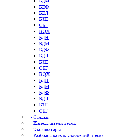
БДМ
БДФ
БДЛ
БЗН
СБГ
BQX
БДН
БДМ
БДФ
БДЛ
БЗН
СБГ
BQX
БДН
БДМ
БДФ
БДЛ
БЗН
СБГ
- Сеялки
- Измельчители веток
- Экскаваторы
- Разбрасыватель удобрений, песка