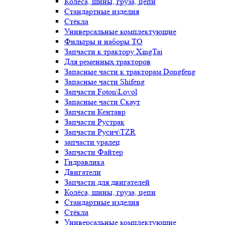
Колёса, шины, груза, цепи
Стандартные изделия
Стёкла
Универсальные комплектующие
Фильтры и наборы ТО
Запчасти к трактору XingTai
Для ременных тракторов
Запасные части к тракторам Dongfeng
Запасные части Shifeng
Запчасти Foton\Lovol
Запасные части Скаут
Запчасти Кентавр
Запчасти Рустрак
Запчасти Русич\TZR
запчасти уралец
Запчасти Файтер
Гидравлика
Двигатели
Запчасти для двигателей
Колёса, шины, груза, цепи
Стандартные изделия
Стёкла
Универсальные комплектующие