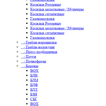
Косилки Роторные
Косилки молотковые / Мульчеры
Косилки сегментные
Газонокосилки
Косилки Роторные
Косилки молотковые / Мульчеры
Косилки сегментные
Газонокосилки
- Грабли-ворошилки
- Грабли-волокуши
- Пресс-подборщики
- Плуги
- Почвофрезы
- Бороны
BQX
БДН
БДМ
БДФ
БДЛ
БЗН
СБГ
BQX