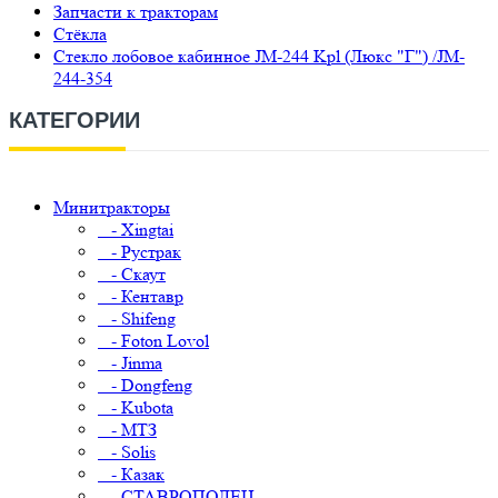
Запчасти к тракторам
Стёкла
Стекло лобовое кабинное JM-244 Kpl (Люкс "Г") /JM-
244-354
КАТЕГОРИИ
Минитракторы
- Xingtai
- Рустрак
- Скаут
- Кентавр
- Shifeng
- Foton Lovol
- Jinma
- Dongfeng
- Kubota
- МТЗ
- Solis
- Казак
- СТАВРОПОЛЕЦ