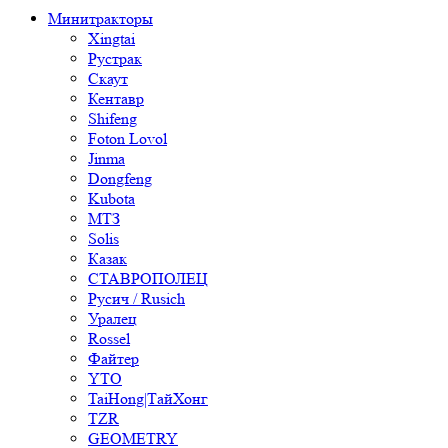
Минитракторы
Xingtai
Рустрак
Скаут
Кентавр
Shifeng
Foton Lovol
Jinma
Dongfeng
Kubota
МТЗ
Solis
Казак
СТАВРОПОЛЕЦ
Русич / Rusich
Уралец
Rossel
Файтер
YTO
TaiHong|ТайХонг
TZR
GEOMETRY