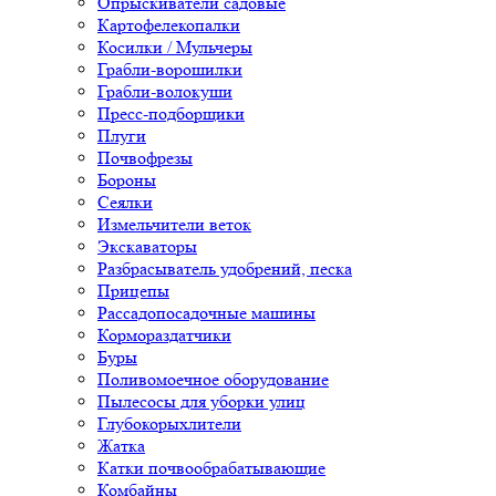
Опрыскиватели садовые
Картофелекопалки
Косилки / Мульчеры
Грабли-ворошилки
Грабли-волокуши
Пресс-подборщики
Плуги
Почвофрезы
Бороны
Сеялки
Измельчители веток
Экскаваторы
Разбрасыватель удобрений, песка
Прицепы
Рассадопосадочные машины
Кормораздатчики
Буры
Поливомоечное оборудование
Пылесосы для уборки улиц
Глубокорыхлители
Жатка
Катки почвообрабатывающие
Комбайны