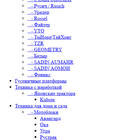
- Русич / Rusich
- Уралец
- Rossel
- Файтер
- YTO
- TaiHong|ТайХонг
- TZR
- GEOMETRY
- Батыр
- SADIN AUMAHR
- SADIN AOMOH
- Феникс
Гусеничные платформы
Техника с наработкой
- Японские трактора
Kubota
Техника для дома и сада
- Мотоблоки
Авангард
Ока
Угра
Рустрак