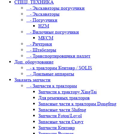
СПЕЦ. ТЕХНИКА
- Экскаваторы погрузчики
- Экскаваторы
- Погрузчики
HZM
- Вилочные погрузчики
МКСМ
- Ричтраки
- Штабелеры
- Транспортировщики паллет
Доп. оборудование
- к тракторам Кентавр / SOLIS
- Доильные аппараты
Заказать запчасти
- Запчасти к тракторам
Запчасти к трактору XingTai
Для ременных тракторов
Запасные части к тракторам Dongfeng
Запасные части Shifeng
Запчасти Foton\Lovol
Запасные части Скаут
Запчасти Кентавр
Запчасти Рустрак