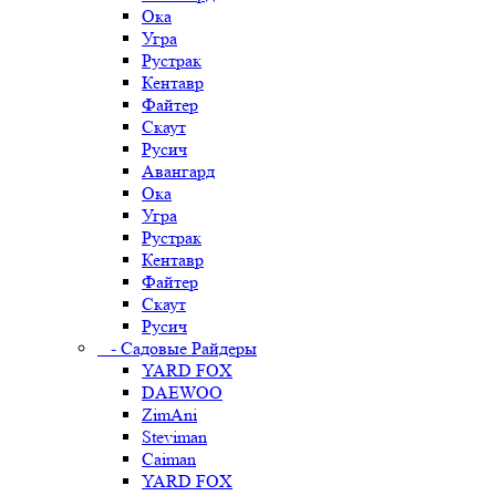
Ока
Угра
Рустрак
Кентавр
Файтер
Скаут
Русич
Авангард
Ока
Угра
Рустрак
Кентавр
Файтер
Скаут
Русич
- Садовые Райдеры
YARD FOX
DAEWOO
ZimAni
Steviman
Caiman
YARD FOX