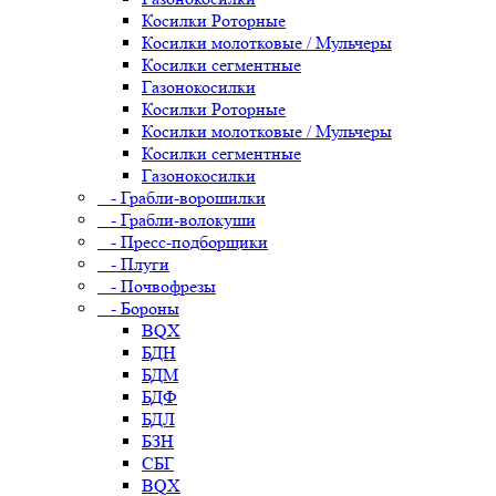
Косилки Роторные
Косилки молотковые / Мульчеры
Косилки сегментные
Газонокосилки
Косилки Роторные
Косилки молотковые / Мульчеры
Косилки сегментные
Газонокосилки
- Грабли-ворошилки
- Грабли-волокуши
- Пресс-подборщики
- Плуги
- Почвофрезы
- Бороны
BQX
БДН
БДМ
БДФ
БДЛ
БЗН
СБГ
BQX