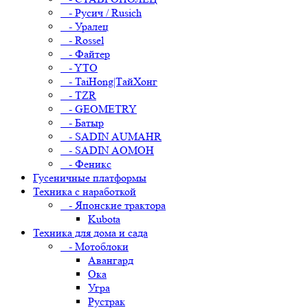
- Русич / Rusich
- Уралец
- Rossel
- Файтер
- YTO
- TaiHong|ТайХонг
- TZR
- GEOMETRY
- Батыр
- SADIN AUMAHR
- SADIN AOMOH
- Феникс
Гусеничные платформы
Техника с наработкой
- Японские трактора
Kubota
Техника для дома и сада
- Мотоблоки
Авангард
Ока
Угра
Рустрак