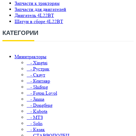
Запчасти к тракторам
Запчасти для двигателей
Двигатель 4L22BT
Шатун в сборе 4L22BT
КАТЕГОРИИ
Минитракторы
- Xingtai
- Рустрак
- Скаут
- Кентавр
- Shifeng
- Foton Lovol
- Jinma
- Dongfeng
- Kubota
- МТЗ
- Solis
- Казак
- СТАВРОПОЛЕЦ