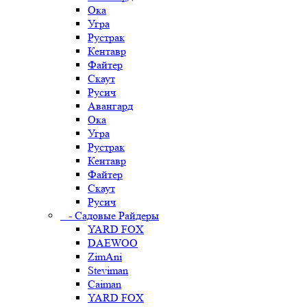
Ока
Угра
Рустрак
Кентавр
Файтер
Скаут
Русич
Авангард
Ока
Угра
Рустрак
Кентавр
Файтер
Скаут
Русич
- Садовые Райдеры
YARD FOX
DAEWOO
ZimAni
Steviman
Caiman
YARD FOX