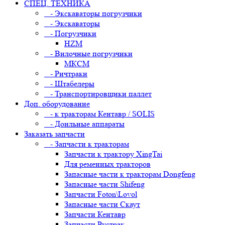
СПЕЦ. ТЕХНИКА
- Экскаваторы погрузчики
- Экскаваторы
- Погрузчики
HZM
- Вилочные погрузчики
МКСМ
- Ричтраки
- Штабелеры
- Транспортировщики паллет
Доп. оборудование
- к тракторам Кентавр / SOLIS
- Доильные аппараты
Заказать запчасти
- Запчасти к тракторам
Запчасти к трактору XingTai
Для ременных тракторов
Запасные части к тракторам Dongfeng
Запасные части Shifeng
Запчасти Foton\Lovol
Запасные части Скаут
Запчасти Кентавр
Запчасти Рустрак