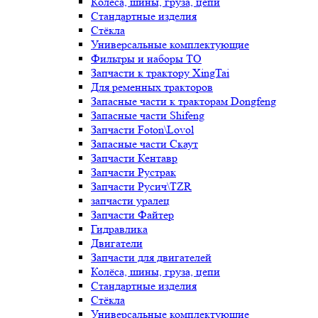
Колёса, шины, груза, цепи
Стандартные изделия
Стёкла
Универсальные комплектующие
Фильтры и наборы ТО
Запчасти к трактору XingTai
Для ременных тракторов
Запасные части к тракторам Dongfeng
Запасные части Shifeng
Запчасти Foton\Lovol
Запасные части Скаут
Запчасти Кентавр
Запчасти Рустрак
Запчасти Русич\TZR
запчасти уралец
Запчасти Файтер
Гидравлика
Двигатели
Запчасти для двигателей
Колёса, шины, груза, цепи
Стандартные изделия
Стёкла
Универсальные комплектующие