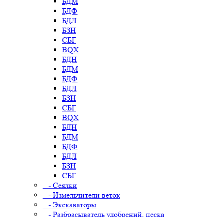
БДМ
БДФ
БДЛ
БЗН
СБГ
BQX
БДН
БДМ
БДФ
БДЛ
БЗН
СБГ
BQX
БДН
БДМ
БДФ
БДЛ
БЗН
СБГ
- Сеялки
- Измельчители веток
- Экскаваторы
- Разбрасыватель удобрений, песка