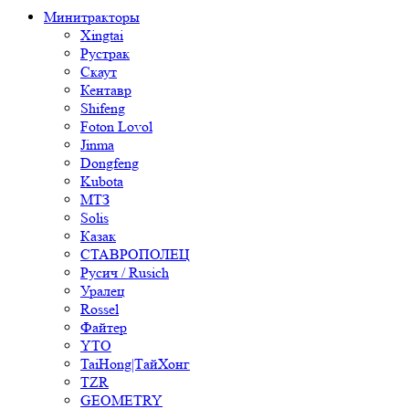
Минитракторы
Xingtai
Рустрак
Скаут
Кентавр
Shifeng
Foton Lovol
Jinma
Dongfeng
Kubota
МТЗ
Solis
Казак
СТАВРОПОЛЕЦ
Русич / Rusich
Уралец
Rossel
Файтер
YTO
TaiHong|ТайХонг
TZR
GEOMETRY