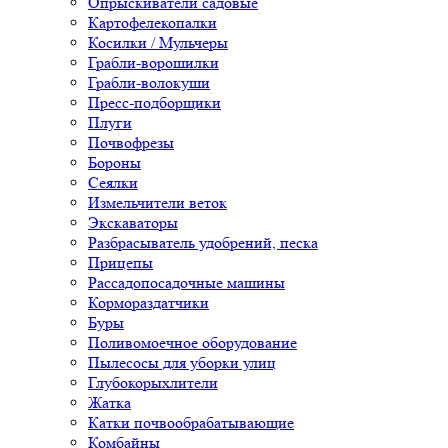
Опрыскиватели садовые
Картофелекопалки
Косилки / Мульчеры
Грабли-ворошилки
Грабли-волокуши
Пресс-подборщики
Плуги
Почвофрезы
Бороны
Сеялки
Измельчители веток
Экскаваторы
Разбрасыватель удобрений, песка
Прицепы
Рассадопосадочные машины
Кормораздатчики
Буры
Поливомоечное оборудование
Пылесосы для уборки улиц
Глубокорыхлители
Жатка
Катки почвообрабатывающие
Комбайны