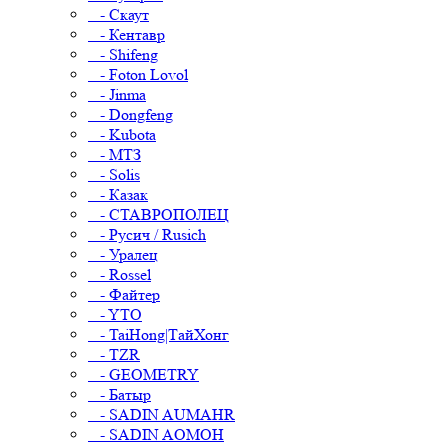
- Скаут
- Кентавр
- Shifeng
- Foton Lovol
- Jinma
- Dongfeng
- Kubota
- МТЗ
- Solis
- Казак
- СТАВРОПОЛЕЦ
- Русич / Rusich
- Уралец
- Rossel
- Файтер
- YTO
- TaiHong|ТайХонг
- TZR
- GEOMETRY
- Батыр
- SADIN AUMAHR
- SADIN AOMOH