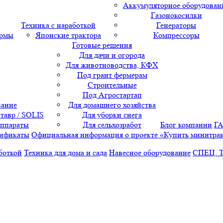
Аккумуляторное оборудован
Газонокосилки
Техника с наработкой
Генераторы
ормы
Японские трактора
Компрессоры
Готовые решения
Для дачи и огорода
Для животноводства, КФХ
Под грант фермерам
Строительные
Под Агростартап
вание
Для домашнего хозяйства
тавр / SOLIS
Для уборки снега
аппараты
Для сельхозработ
Блог компании
Г
ификаты
Официальная информация о проекте «Купить минитра
боткой
Техника для дома и сада
Навесное оборудование
СПЕЦ. 