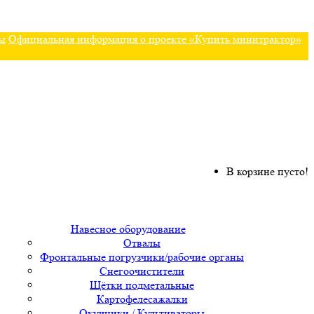
ы
Официальная информация о проекте «Купить минитрактор»
В корзине пусто!
Навесное оборудование
Отвалы
Фронтальные погрузчики/рабочие органы
Снегоочистители
Щётки подметальные
Картофелесажалки
Окучники / Культиваторы