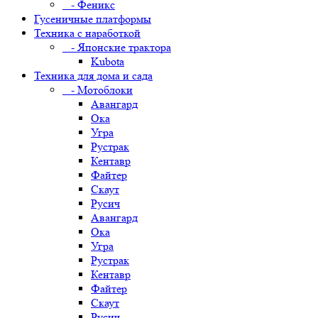
- Феникс
Гусеничные платформы
Техника с наработкой
- Японские трактора
Kubota
Техника для дома и сада
- Мотоблоки
Авангард
Ока
Угра
Рустрак
Кентавр
Файтер
Скаут
Русич
Авангард
Ока
Угра
Рустрак
Кентавр
Файтер
Скаут
Русич