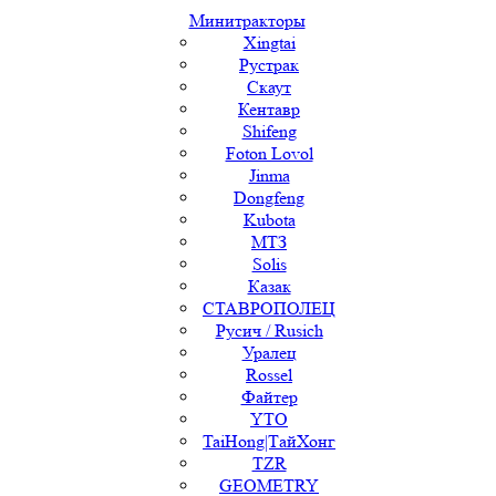
Минитракторы
Xingtai
Рустрак
Скаут
Кентавр
Shifeng
Foton Lovol
Jinma
Dongfeng
Kubota
МТЗ
Solis
Казак
СТАВРОПОЛЕЦ
Русич / Rusich
Уралец
Rossel
Файтер
YTO
TaiHong|ТайХонг
TZR
GEOMETRY