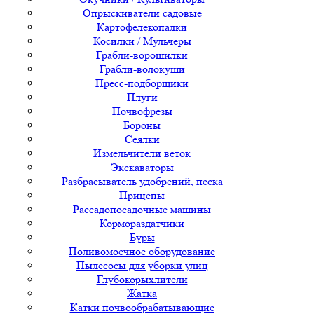
Опрыскиватели садовые
Картофелекопалки
Косилки / Мульчеры
Грабли-ворошилки
Грабли-волокуши
Пресс-подборщики
Плуги
Почвофрезы
Бороны
Сеялки
Измельчители веток
Экскаваторы
Разбрасыватель удобрений, песка
Прицепы
Рассадопосадочные машины
Кормораздатчики
Буры
Поливомоечное оборудование
Пылесосы для уборки улиц
Глубокорыхлители
Жатка
Катки почвообрабатывающие