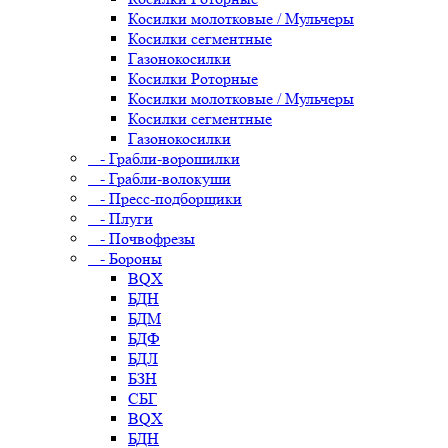
Косилки молотковые / Мульчеры
Косилки сегментные
Газонокосилки
Косилки Роторные
Косилки молотковые / Мульчеры
Косилки сегментные
Газонокосилки
- Грабли-ворошилки
- Грабли-волокуши
- Пресс-подборщики
- Плуги
- Почвофрезы
- Бороны
BQX
БДН
БДМ
БДФ
БДЛ
БЗН
СБГ
BQX
БДН