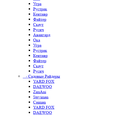
Угра
Рустрак
Кентавр
Файтер
Скаут
Русич
Авангард
Ока
Угра
Рустрак
Кентавр
Файтер
Скаут
Русич
- Садовые Райдеры
YARD FOX
DAEWOO
ZimAni
Steviman
Caiman
YARD FOX
DAEWOO