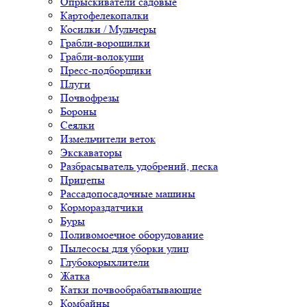
Опрыскиватели садовые
Картофелекопалки
Косилки / Мульчеры
Грабли-ворошилки
Грабли-волокуши
Пресс-подборщики
Плуги
Почвофрезы
Бороны
Сеялки
Измельчители веток
Экскаваторы
Разбрасыватель удобрений, песка
Прицепы
Рассадопосадочные машины
Кормораздатчики
Буры
Поливомоечное оборудование
Пылесосы для уборки улиц
Глубокорыхлители
Жатка
Катки почвообрабатывающие
Комбайны