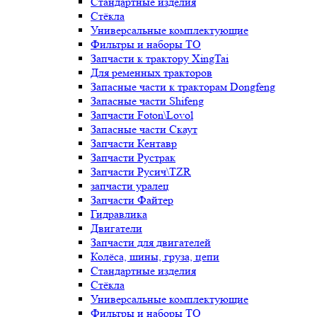
Стандартные изделия
Стёкла
Универсальные комплектующие
Фильтры и наборы ТО
Запчасти к трактору XingTai
Для ременных тракторов
Запасные части к тракторам Dongfeng
Запасные части Shifeng
Запчасти Foton\Lovol
Запасные части Скаут
Запчасти Кентавр
Запчасти Рустрак
Запчасти Русич\TZR
запчасти уралец
Запчасти Файтер
Гидравлика
Двигатели
Запчасти для двигателей
Колёса, шины, груза, цепи
Стандартные изделия
Стёкла
Универсальные комплектующие
Фильтры и наборы ТО