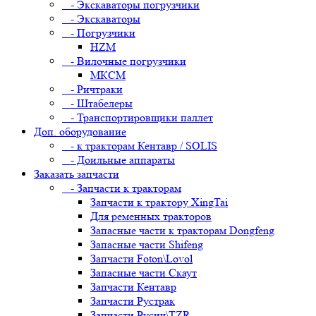
- Экскаваторы погрузчики
- Экскаваторы
- Погрузчики
HZM
- Вилочные погрузчики
МКСМ
- Ричтраки
- Штабелеры
- Транспортировщики паллет
Доп. оборудование
- к тракторам Кентавр / SOLIS
- Доильные аппараты
Заказать запчасти
- Запчасти к тракторам
Запчасти к трактору XingTai
Для ременных тракторов
Запасные части к тракторам Dongfeng
Запасные части Shifeng
Запчасти Foton\Lovol
Запасные части Скаут
Запчасти Кентавр
Запчасти Рустрак
Запчасти Русич\TZR