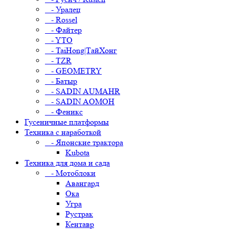
- Уралец
- Rossel
- Файтер
- YTO
- TaiHong|ТайХонг
- TZR
- GEOMETRY
- Батыр
- SADIN AUMAHR
- SADIN AOMOH
- Феникс
Гусеничные платформы
Техника с наработкой
- Японские трактора
Kubota
Техника для дома и сада
- Мотоблоки
Авангард
Ока
Угра
Рустрак
Кентавр