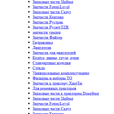
Запасные части Shifeng
Запчасти Foton\Lovol
Запасные части Скаут
Запчасти Кентавр
Запчасти Рустрак
Запчасти Русич\TZR
запчасти уралец
Запчасти Файтер
Гидравлика
Двигатели
Запчасти для двигателей
Колёса, шины, груза, цепи
Стандартные изделия
Стёкла
Универсальные комплектующие
Фильтры и наборы ТО
Запчасти к трактору XingTai
Для ременных тракторов
Запасные части к тракторам Dongfeng
Запасные части Shifeng
Запчасти Foton\Lovol
Запасные части Скаут
Запчасти Кентавр