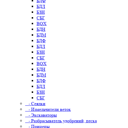
БДФ
БДЛ
БЗН
СБГ
BQX
БДН
БДМ
БДФ
БДЛ
БЗН
СБГ
BQX
БДН
БДМ
БДФ
БДЛ
БЗН
СБГ
- Сеялки
- Измельчители веток
- Экскаваторы
- Разбрасыватель удобрений, песка
- Прицепы