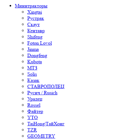
Минитракторы
Xingtai
Рустрак
Скаут
Кентавр
Shifeng
Foton Lovol
Jinma
Dongfeng
Kubota
МТЗ
Solis
Казак
СТАВРОПОЛЕЦ
Русич / Rusich
Уралец
Rossel
Файтер
YTO
TaiHong|ТайХонг
TZR
GEOMETRY