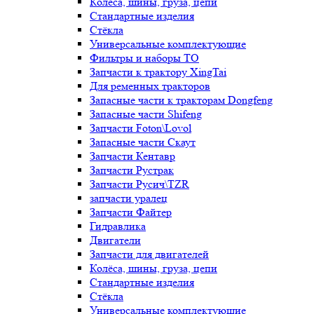
Колёса, шины, груза, цепи
Стандартные изделия
Стёкла
Универсальные комплектующие
Фильтры и наборы ТО
Запчасти к трактору XingTai
Для ременных тракторов
Запасные части к тракторам Dongfeng
Запасные части Shifeng
Запчасти Foton\Lovol
Запасные части Скаут
Запчасти Кентавр
Запчасти Рустрак
Запчасти Русич\TZR
запчасти уралец
Запчасти Файтер
Гидравлика
Двигатели
Запчасти для двигателей
Колёса, шины, груза, цепи
Стандартные изделия
Стёкла
Универсальные комплектующие