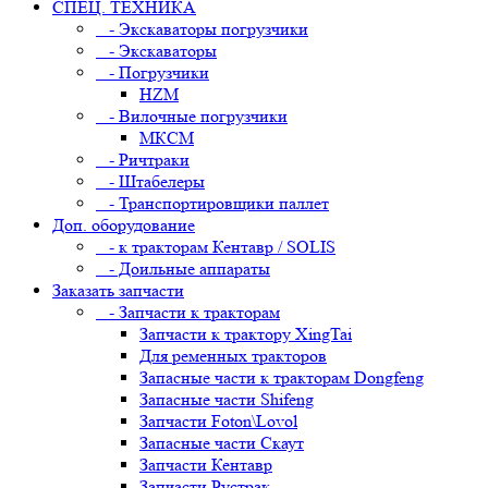
СПЕЦ. ТЕХНИКА
- Экскаваторы погрузчики
- Экскаваторы
- Погрузчики
HZM
- Вилочные погрузчики
МКСМ
- Ричтраки
- Штабелеры
- Транспортировщики паллет
Доп. оборудование
- к тракторам Кентавр / SOLIS
- Доильные аппараты
Заказать запчасти
- Запчасти к тракторам
Запчасти к трактору XingTai
Для ременных тракторов
Запасные части к тракторам Dongfeng
Запасные части Shifeng
Запчасти Foton\Lovol
Запасные части Скаут
Запчасти Кентавр
Запчасти Рустрак