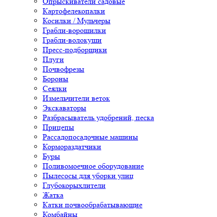
Опрыскиватели садовые
Картофелекопалки
Косилки / Мульчеры
Грабли-ворошилки
Грабли-волокуши
Пресс-подборщики
Плуги
Почвофрезы
Бороны
Сеялки
Измельчители веток
Экскаваторы
Разбрасыватель удобрений, песка
Прицепы
Рассадопосадочные машины
Кормораздатчики
Буры
Поливомоечное оборудование
Пылесосы для уборки улиц
Глубокорыхлители
Жатка
Катки почвообрабатывающие
Комбайны