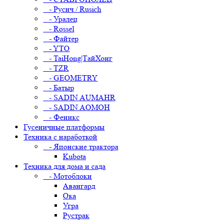
- Русич / Rusich
- Уралец
- Rossel
- Файтер
- YTO
- TaiHong|ТайХонг
- TZR
- GEOMETRY
- Батыр
- SADIN AUMAHR
- SADIN AOMOH
- Феникс
Гусеничные платформы
Техника с наработкой
- Японские трактора
Kubota
Техника для дома и сада
- Мотоблоки
Авангард
Ока
Угра
Рустрак