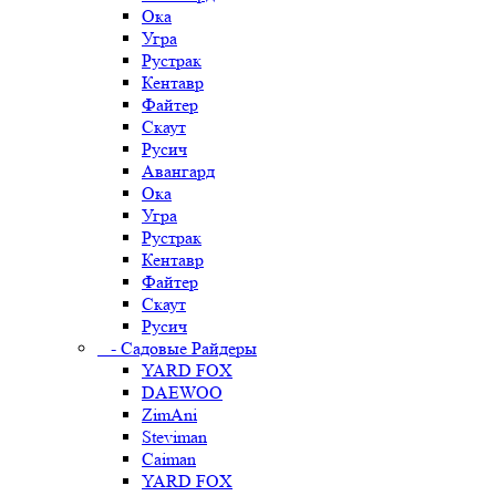
Ока
Угра
Рустрак
Кентавр
Файтер
Скаут
Русич
Авангард
Ока
Угра
Рустрак
Кентавр
Файтер
Скаут
Русич
- Садовые Райдеры
YARD FOX
DAEWOO
ZimAni
Steviman
Caiman
YARD FOX