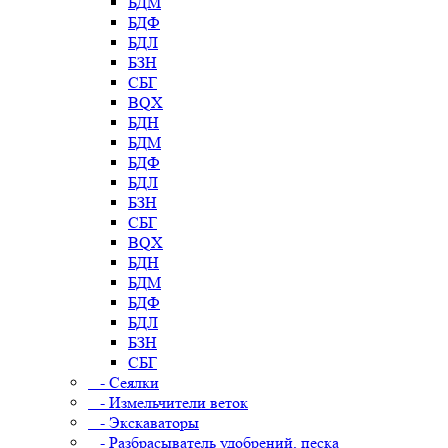
БДМ
БДФ
БДЛ
БЗН
СБГ
BQX
БДН
БДМ
БДФ
БДЛ
БЗН
СБГ
BQX
БДН
БДМ
БДФ
БДЛ
БЗН
СБГ
- Сеялки
- Измельчители веток
- Экскаваторы
- Разбрасыватель удобрений, песка