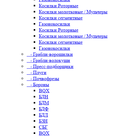
Косилки Роторные
Косилки молотковые / Мульчеры
Косилки сегментные
Газонокосилки
Косилки Роторные
Косилки молотковые / Мульчеры
Косилки сегментные
Газонокосилки
- Грабли-ворошилки
- Грабли-волокуши
- Пресс-подборщики
- Плуги
- Почвофрезы
- Бороны
BQX
БДН
БДМ
БДФ
БДЛ
БЗН
СБГ
BQX