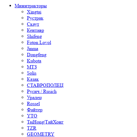
Минитракторы
Xingtai
Рустрак
Скаут
Кентавр
Shifeng
Foton Lovol
Jinma
Dongfeng
Kubota
МТЗ
Solis
Казак
СТАВРОПОЛЕЦ
Русич / Rusich
Уралец
Rossel
Файтер
YTO
TaiHong|ТайХонг
TZR
GEOMETRY