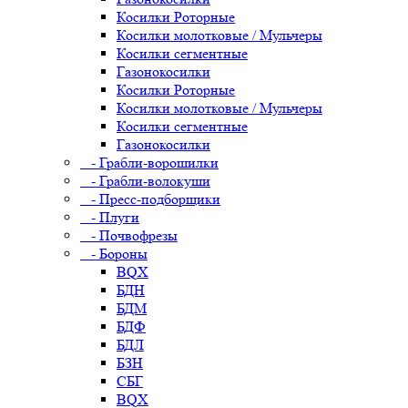
Косилки Роторные
Косилки молотковые / Мульчеры
Косилки сегментные
Газонокосилки
Косилки Роторные
Косилки молотковые / Мульчеры
Косилки сегментные
Газонокосилки
- Грабли-ворошилки
- Грабли-волокуши
- Пресс-подборщики
- Плуги
- Почвофрезы
- Бороны
BQX
БДН
БДМ
БДФ
БДЛ
БЗН
СБГ
BQX