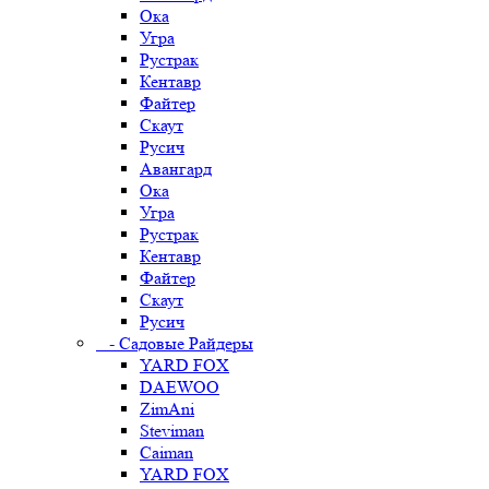
Ока
Угра
Рустрак
Кентавр
Файтер
Скаут
Русич
Авангард
Ока
Угра
Рустрак
Кентавр
Файтер
Скаут
Русич
- Садовые Райдеры
YARD FOX
DAEWOO
ZimAni
Steviman
Caiman
YARD FOX