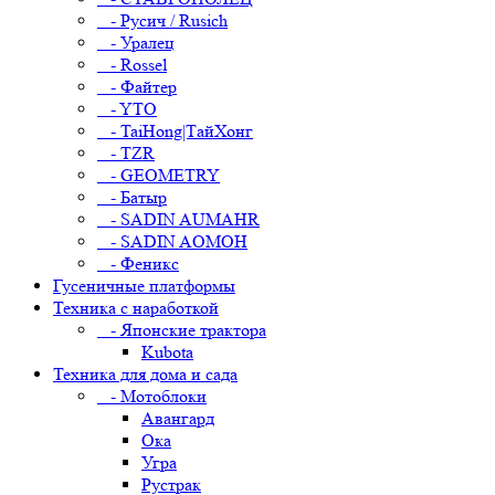
- Русич / Rusich
- Уралец
- Rossel
- Файтер
- YTO
- TaiHong|ТайХонг
- TZR
- GEOMETRY
- Батыр
- SADIN AUMAHR
- SADIN AOMOH
- Феникс
Гусеничные платформы
Техника с наработкой
- Японские трактора
Kubota
Техника для дома и сада
- Мотоблоки
Авангард
Ока
Угра
Рустрак