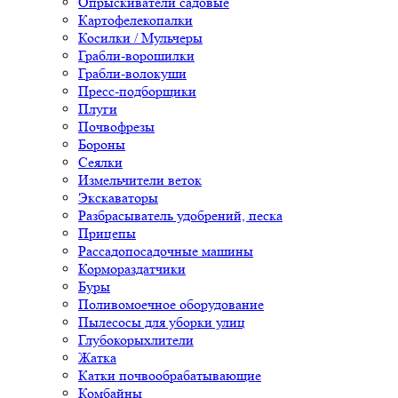
Опрыскиватели садовые
Картофелекопалки
Косилки / Мульчеры
Грабли-ворошилки
Грабли-волокуши
Пресс-подборщики
Плуги
Почвофрезы
Бороны
Сеялки
Измельчители веток
Экскаваторы
Разбрасыватель удобрений, песка
Прицепы
Рассадопосадочные машины
Кормораздатчики
Буры
Поливомоечное оборудование
Пылесосы для уборки улиц
Глубокорыхлители
Жатка
Катки почвообрабатывающие
Комбайны