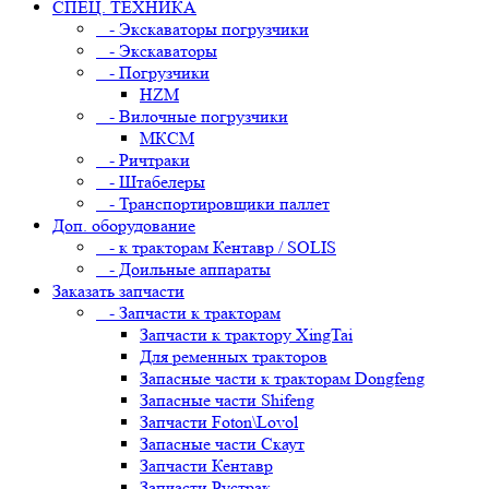
СПЕЦ. ТЕХНИКА
- Экскаваторы погрузчики
- Экскаваторы
- Погрузчики
HZM
- Вилочные погрузчики
МКСМ
- Ричтраки
- Штабелеры
- Транспортировщики паллет
Доп. оборудование
- к тракторам Кентавр / SOLIS
- Доильные аппараты
Заказать запчасти
- Запчасти к тракторам
Запчасти к трактору XingTai
Для ременных тракторов
Запасные части к тракторам Dongfeng
Запасные части Shifeng
Запчасти Foton\Lovol
Запасные части Скаут
Запчасти Кентавр
Запчасти Рустрак