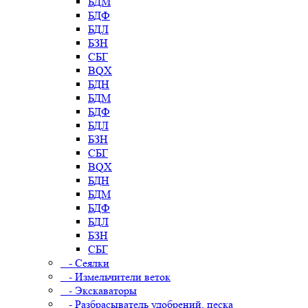
БДМ
БДФ
БДЛ
БЗН
СБГ
BQX
БДН
БДМ
БДФ
БДЛ
БЗН
СБГ
BQX
БДН
БДМ
БДФ
БДЛ
БЗН
СБГ
- Сеялки
- Измельчители веток
- Экскаваторы
- Разбрасыватель удобрений, песка