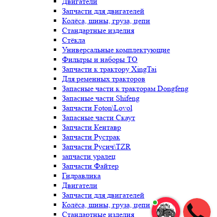
Двигатели
Запчасти для двигателей
Колёса, шины, груза, цепи
Стандартные изделия
Стёкла
Универсальные комплектующие
Фильтры и наборы ТО
Запчасти к трактору XingTai
Для ременных тракторов
Запасные части к тракторам Dongfeng
Запасные части Shifeng
Запчасти Foton\Lovol
Запасные части Скаут
Запчасти Кентавр
Запчасти Рустрак
Запчасти Русич\TZR
запчасти уралец
Запчасти Файтер
Гидравлика
Двигатели
Запчасти для двигателей
Колёса, шины, груза, цепи
Стандартные изделия