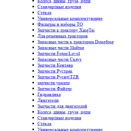
Колёса, шины, груза, цепи
Стандартные изделия
Стёкла
Универсальные комплектующие
Фильтры и наборы ТО
Запчасти к трактору XingTai
Для ременных тракторов
Запасные части к тракторам Dongfeng
Запасные части Shifeng
Запчасти Foton\Lovol
Запасные части Скаут
Запчасти Кентавр
Запчасти Рустрак
Запчасти Русич\TZR
запчасти уралец
Запчасти Файтер
Гидравлика
Двигатели
Запчасти для двигателей
Колёса, шины, груза, цепи
Стандартные изделия
Стёкла
Универсальные комплектующие