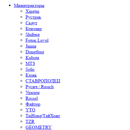
Минитракторы
Xingtai
Рустрак
Скаут
Кентавр
Shifeng
Foton Lovol
Jinma
Dongfeng
Kubota
МТЗ
Solis
Казак
СТАВРОПОЛЕЦ
Русич / Rusich
Уралец
Rossel
Файтер
YTO
TaiHong|ТайХонг
TZR
GEOMETRY