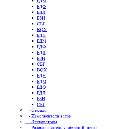
БДМ
БДФ
БДЛ
БЗН
СБГ
BQX
БДН
БДМ
БДФ
БДЛ
БЗН
СБГ
BQX
БДН
БДМ
БДФ
БДЛ
БЗН
СБГ
- Сеялки
- Измельчители веток
- Экскаваторы
- Разбрасыватель удобрений, песка