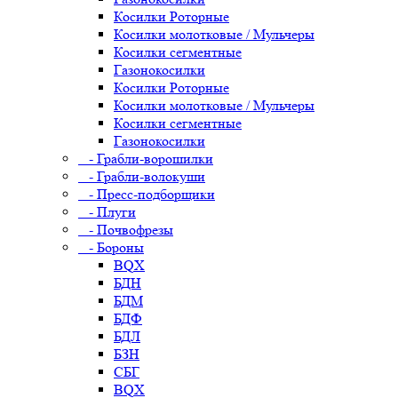
Косилки Роторные
Косилки молотковые / Мульчеры
Косилки сегментные
Газонокосилки
Косилки Роторные
Косилки молотковые / Мульчеры
Косилки сегментные
Газонокосилки
- Грабли-ворошилки
- Грабли-волокуши
- Пресс-подборщики
- Плуги
- Почвофрезы
- Бороны
BQX
БДН
БДМ
БДФ
БДЛ
БЗН
СБГ
BQX