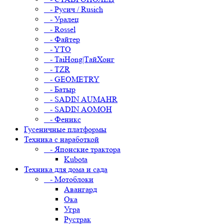
- Русич / Rusich
- Уралец
- Rossel
- Файтер
- YTO
- TaiHong|ТайХонг
- TZR
- GEOMETRY
- Батыр
- SADIN AUMAHR
- SADIN AOMOH
- Феникс
Гусеничные платформы
Техника с наработкой
- Японские трактора
Kubota
Техника для дома и сада
- Мотоблоки
Авангард
Ока
Угра
Рустрак