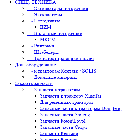
СПЕЦ. ТЕХНИКА
- Экскаваторы погрузчики
- Экскаваторы
- Погрузчики
HZM
- Вилочные погрузчики
МКСМ
- Ричтраки
- Штабелеры
- Транспортировщики паллет
Доп. оборудование
- к тракторам Кентавр / SOLIS
- Доильные аппараты
Заказать запчасти
- Запчасти к тракторам
Запчасти к трактору XingTai
Для ременных тракторов
Запасные части к тракторам Dongfeng
Запасные части Shifeng
Запчасти Foton\Lovol
Запасные части Скаут
Запчасти Кентавр
Запчасти Рустрак