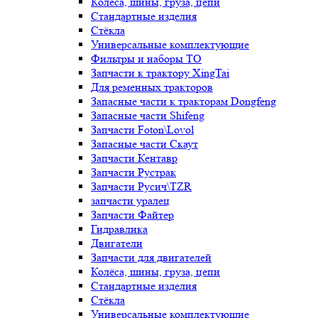
Колёса, шины, груза, цепи
Стандартные изделия
Стёкла
Универсальные комплектующие
Фильтры и наборы ТО
Запчасти к трактору XingTai
Для ременных тракторов
Запасные части к тракторам Dongfeng
Запасные части Shifeng
Запчасти Foton\Lovol
Запасные части Скаут
Запчасти Кентавр
Запчасти Рустрак
Запчасти Русич\TZR
запчасти уралец
Запчасти Файтер
Гидравлика
Двигатели
Запчасти для двигателей
Колёса, шины, груза, цепи
Стандартные изделия
Стёкла
Универсальные комплектующие