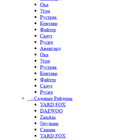
Ока
Угра
Рустрак
Кентавр
Файтер
Скаут
Русич
Авангард
Ока
Угра
Рустрак
Кентавр
Файтер
Скаут
Русич
- Садовые Райдеры
YARD FOX
DAEWOO
ZimAni
Steviman
Caiman
YARD FOX