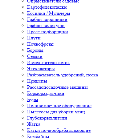
Опрыскиватели садовые
Картофелекопалки
Косилки / Мульчеры
Грабли-ворошилки
Грабли-волокуши
Пресс-подборщики
Плуги
Почвофрезы
Бороны
Сеялки
Измельчители веток
Экскаваторы
Разбрасыватель удобрений, песка
Прицепы
Рассадопосадочные машины
Кормораздатчики
Буры
Поливомоечное оборудование
Пылесосы для уборки улиц
Глубокорыхлители
Жатка
Катки почвообрабатывающие
Комбайны