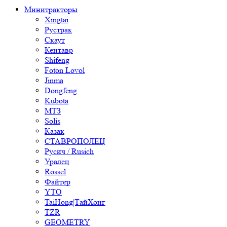
Минитракторы
Xingtai
Рустрак
Скаут
Кентавр
Shifeng
Foton Lovol
Jinma
Dongfeng
Kubota
МТЗ
Solis
Казак
СТАВРОПОЛЕЦ
Русич / Rusich
Уралец
Rossel
Файтер
YTO
TaiHong|ТайХонг
TZR
GEOMETRY