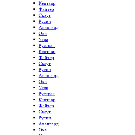
Кентавр
Файтер
Скаут
Русич
Авангард
Ока
Угра
Рустрак
Кентавр
Файтер
Скаут
Русич
Авангард
Ока
Угра
Рустрак
Кентавр
Файтер
Скаут
Русич
Авангард
Ока