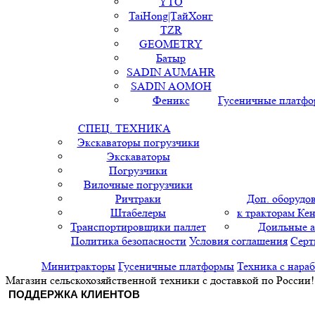
YTO
TaiHong|ТайХонг
TZR
GEOMETRY
Батыр
SADIN AUMAHR
SADIN AOMOH
Феникс
Гусеничные платф
СПЕЦ. ТЕХНИКА
Экскаваторы погрузчики
Экскаваторы
Погрузчики
Вилочные погрузчики
Ричтраки
Доп. оборудо
Штабелеры
к тракторам Кен
Транспортировщики паллет
Доильные 
Политика безопасности
Условия соглашения
Серт
Минитракторы
Гусеничные платформы
Техника с нара
Магазин сельскохозяйственной техники с доставкой по России!
ПОДДЕРЖКА КЛИЕНТОВ