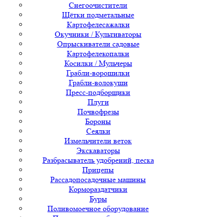
Снегоочистители
Щётки подметальные
Картофелесажалки
Окучники / Культиваторы
Опрыскиватели садовые
Картофелекопалки
Косилки / Мульчеры
Грабли-ворошилки
Грабли-волокуши
Пресс-подборщики
Плуги
Почвофрезы
Бороны
Сеялки
Измельчители веток
Экскаваторы
Разбрасыватель удобрений, песка
Прицепы
Рассадопосадочные машины
Кормораздатчики
Буры
Поливомоечное оборудование