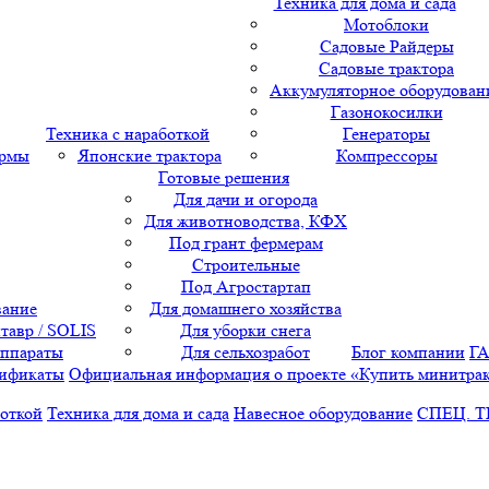
Техника для дома и сада
Мотоблоки
Садовые Райдеры
Садовые трактора
Аккумуляторное оборудован
Газонокосилки
Техника с наработкой
Генераторы
ормы
Японские трактора
Компрессоры
Готовые решения
Для дачи и огорода
Для животноводства, КФХ
Под грант фермерам
Строительные
Под Агростартап
вание
Для домашнего хозяйства
тавр / SOLIS
Для уборки снега
аппараты
Для сельхозработ
Блог компании
Г
ификаты
Официальная информация о проекте «Купить минитра
боткой
Техника для дома и сада
Навесное оборудование
СПЕЦ. 