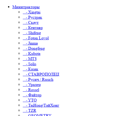
Минитракторы
- Xingtai
- Рустрак
- Скаут
- Кентавр
- Shifeng
- Foton Lovol
- Jinma
- Dongfeng
- Kubota
- МТЗ
- Solis
- Казак
- СТАВРОПОЛЕЦ
- Русич / Rusich
- Уралец
- Rossel
- Файтер
- YTO
- TaiHong|ТайХонг
- TZR
- GEOMETRY