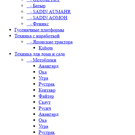
- Батыр
- SADIN AUMAHR
- SADIN AOMOH
- Феникс
Гусеничные платформы
Техника с наработкой
- Японские трактора
Kubota
Техника для дома и сада
- Мотоблоки
Авангард
Ока
Угра
Рустрак
Кентавр
Файтер
Скаут
Русич
Авангард
Ока
Угра
Рустрак