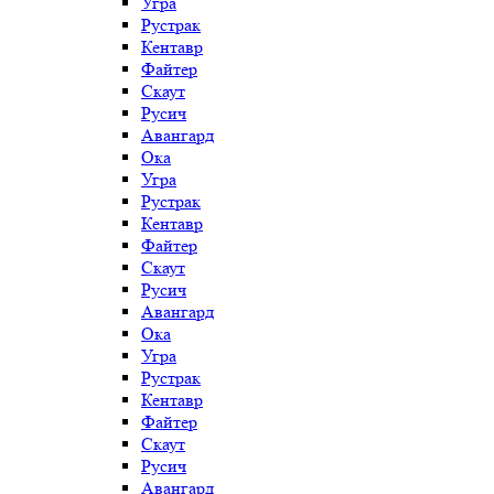
Угра
Рустрак
Кентавр
Файтер
Скаут
Русич
Авангард
Ока
Угра
Рустрак
Кентавр
Файтер
Скаут
Русич
Авангард
Ока
Угра
Рустрак
Кентавр
Файтер
Скаут
Русич
Авангард