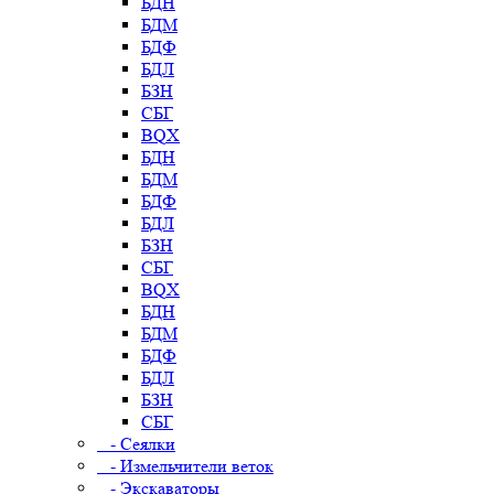
БДН
БДМ
БДФ
БДЛ
БЗН
СБГ
BQX
БДН
БДМ
БДФ
БДЛ
БЗН
СБГ
BQX
БДН
БДМ
БДФ
БДЛ
БЗН
СБГ
- Сеялки
- Измельчители веток
- Экскаваторы