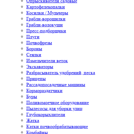
Опрыскиватели садовые
Картофелекопалки
Косилки / Мульчеры
Грабли-ворошилки
Грабли-волокуши
Пресс-подборщики
Плуги
Почвофрезы
Бороны
Сеялки
Измельчители веток
Экскаваторы
Разбрасыватель удобрений, песка
Прицепы
Рассадопосадочные машины
Кормораздатчики
Буры
Поливомоечное оборудование
Пылесосы для уборки улиц
Глубокорыхлители
Жатка
Катки почвообрабатывающие
Комбайны