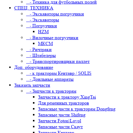
- Техника для футбольных полей
СПЕЦ. ТЕХНИКА
- Экскаваторы погрузчики
- Экскаваторы
- Погрузчики
HZM
- Вилочные погрузчики
МКСМ
- Ричтраки
- Штабелеры
- Транспортировщики паллет
Доп. оборудование
- к тракторам Кентавр / SOLIS
- Доильные аппараты
Заказать запчасти
- Запчасти к тракторам
Запчасти к трактору XingTai
Для ременных тракторов
Запасные части к тракторам Dongfeng
Запасные части Shifeng
Запчасти Foton\Lovol
Запасные части Скаут
Запчасти Кентавр