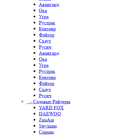
Авангард
Ока
Угра
Рустрак
Кентавр
Файтер
Скаут
Русич
Авангард
Ока
Угра
Рустрак
Кентавр
Файтер
Скаут
Русич
- Садовые Райдеры
YARD FOX
DAEWOO
ZimAni
Steviman
Caiman