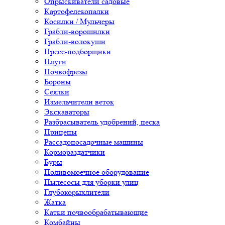
Опрыскиватели садовые
Картофелекопалки
Косилки / Мульчеры
Грабли-ворошилки
Грабли-волокуши
Пресс-подборщики
Плуги
Почвофрезы
Бороны
Сеялки
Измельчители веток
Экскаваторы
Разбрасыватель удобрений, песка
Прицепы
Рассадопосадочные машины
Кормораздатчики
Буры
Поливомоечное оборудование
Пылесосы для уборки улиц
Глубокорыхлители
Жатка
Катки почвообрабатывающие
Комбайны