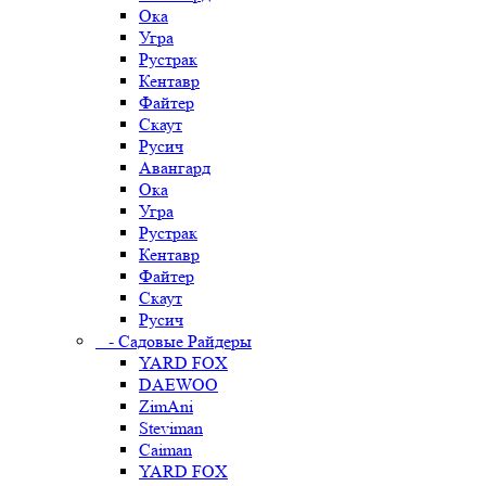
Ока
Угра
Рустрак
Кентавр
Файтер
Скаут
Русич
Авангард
Ока
Угра
Рустрак
Кентавр
Файтер
Скаут
Русич
- Садовые Райдеры
YARD FOX
DAEWOO
ZimAni
Steviman
Caiman
YARD FOX