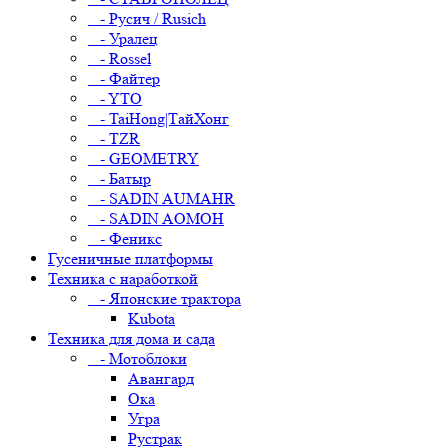
- Русич / Rusich
- Уралец
- Rossel
- Файтер
- YTO
- TaiHong|ТайХонг
- TZR
- GEOMETRY
- Батыр
- SADIN AUMAHR
- SADIN AOMOH
- Феникс
Гусеничные платформы
Техника с наработкой
- Японские трактора
Kubota
Техника для дома и сада
- Мотоблоки
Авангард
Ока
Угра
Рустрак