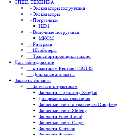
СПЕЦ. ТЕХНИКА
- Экскаваторы погрузчики
- Экскаваторы
- Погрузчики
HZM
- Вилочные погрузчики
МКСМ
- Ричтраки
- Штабелеры
- Транспортировщики паллет
Доп. оборудование
- к тракторам Кентавр / SOLIS
- Доильные аппараты
Заказать запчасти
- Запчасти к тракторам
Запчасти к трактору XingTai
Для ременных тракторов
Запасные части к тракторам Dongfeng
Запасные части Shifeng
Запчасти Foton\Lovol
Запасные части Скаут
Запчасти Кентавр
Запчасти Рустрак