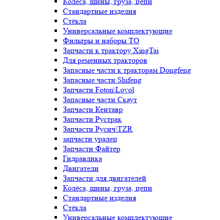
Колёса, шины, груза, цепи
Стандартные изделия
Стёкла
Универсальные комплектующие
Фильтры и наборы ТО
Запчасти к трактору XingTai
Для ременных тракторов
Запасные части к тракторам Dongfeng
Запасные части Shifeng
Запчасти Foton\Lovol
Запасные части Скаут
Запчасти Кентавр
Запчасти Рустрак
Запчасти Русич\TZR
запчасти уралец
Запчасти Файтер
Гидравлика
Двигатели
Запчасти для двигателей
Колёса, шины, груза, цепи
Стандартные изделия
Стёкла
Универсальные комплектующие