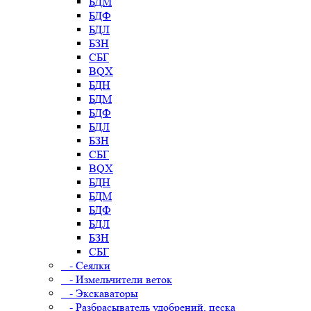
БДМ
БДФ
БДЛ
БЗН
СБГ
BQX
БДН
БДМ
БДФ
БДЛ
БЗН
СБГ
BQX
БДН
БДМ
БДФ
БДЛ
БЗН
СБГ
- Сеялки
- Измельчители веток
- Экскаваторы
- Разбрасыватель удобрений, песка