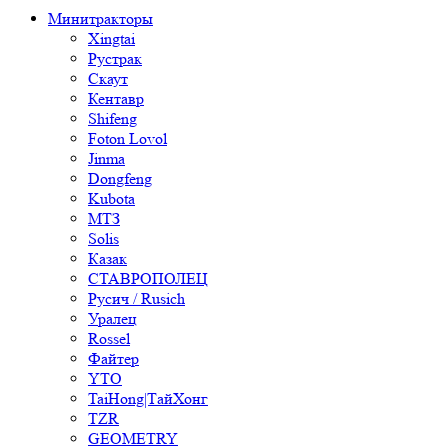
Минитракторы
Xingtai
Рустрак
Скаут
Кентавр
Shifeng
Foton Lovol
Jinma
Dongfeng
Kubota
МТЗ
Solis
Казак
СТАВРОПОЛЕЦ
Русич / Rusich
Уралец
Rossel
Файтер
YTO
TaiHong|ТайХонг
TZR
GEOMETRY