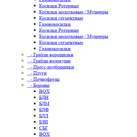
Косилки Роторные
Косилки молотковые / Мульчеры
Косилки сегментные
Газонокосилки
Косилки Роторные
Косилки молотковые / Мульчеры
Косилки сегментные
Газонокосилки
- Грабли-ворошилки
- Грабли-волокуши
- Пресс-подборщики
- Плуги
- Почвофрезы
- Бороны
BQX
БДН
БДМ
БДФ
БДЛ
БЗН
СБГ
BQX