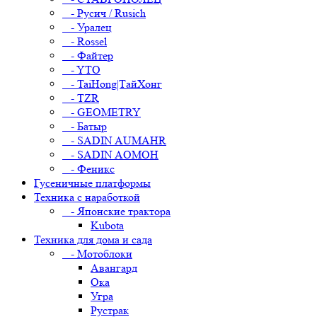
- Русич / Rusich
- Уралец
- Rossel
- Файтер
- YTO
- TaiHong|ТайХонг
- TZR
- GEOMETRY
- Батыр
- SADIN AUMAHR
- SADIN AOMOH
- Феникс
Гусеничные платформы
Техника с наработкой
- Японские трактора
Kubota
Техника для дома и сада
- Мотоблоки
Авангард
Ока
Угра
Рустрак