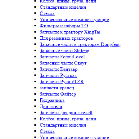
Колёса, шины, груза, цепи
Стандартные изделия
Стёкла
Универсальные комплектующие
Фильтры и наборы ТО
Запчасти к трактору XingTai
Для ременных тракторов
Запасные части к тракторам Dongfeng
Запасные части Shifeng
Запчасти Foton\Lovol
Запасные части Скаут
Запчасти Кентавр
Запчасти Рустрак
Запчасти Русич\TZR
запчасти уралец
Запчасти Файтер
Гидравлика
Двигатели
Запчасти для двигателей
Колёса, шины, груза, цепи
Стандартные изделия
Стёкла
Универсальные комплектующие