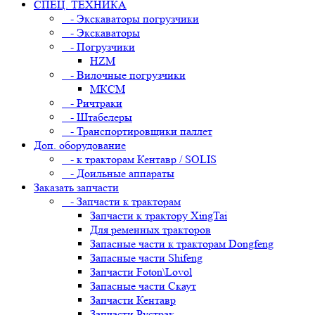
СПЕЦ. ТЕХНИКА
- Экскаваторы погрузчики
- Экскаваторы
- Погрузчики
HZM
- Вилочные погрузчики
МКСМ
- Ричтраки
- Штабелеры
- Транспортировщики паллет
Доп. оборудование
- к тракторам Кентавр / SOLIS
- Доильные аппараты
Заказать запчасти
- Запчасти к тракторам
Запчасти к трактору XingTai
Для ременных тракторов
Запасные части к тракторам Dongfeng
Запасные части Shifeng
Запчасти Foton\Lovol
Запасные части Скаут
Запчасти Кентавр
Запчасти Рустрак