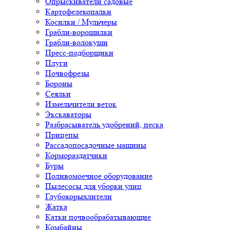
Опрыскиватели садовые
Картофелекопалки
Косилки / Мульчеры
Грабли-ворошилки
Грабли-волокуши
Пресс-подборщики
Плуги
Почвофрезы
Бороны
Сеялки
Измельчители веток
Экскаваторы
Разбрасыватель удобрений, песка
Прицепы
Рассадопосадочные машины
Кормораздатчики
Буры
Поливомоечное оборудование
Пылесосы для уборки улиц
Глубокорыхлители
Жатка
Катки почвообрабатывающие
Комбайны