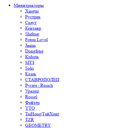
Минитракторы
Xingtai
Рустрак
Скаут
Кентавр
Shifeng
Foton Lovol
Jinma
Dongfeng
Kubota
МТЗ
Solis
Казак
СТАВРОПОЛЕЦ
Русич / Rusich
Уралец
Rossel
Файтер
YTO
TaiHong|ТайХонг
TZR
GEOMETRY