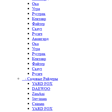
Ока
Угра
Рустрак
Кентавр
Файтер
Скаут
Русич
Авангард
Ока
Угра
Рустрак
Кентавр
Файтер
Скаут
Русич
- Садовые Райдеры
YARD FOX
DAEWOO
ZimAni
Steviman
Caiman
YARD FOX