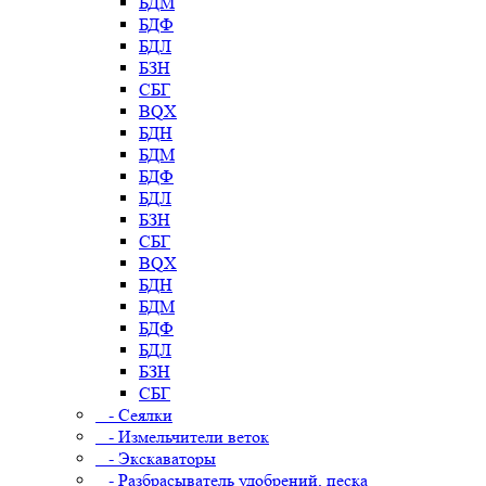
БДМ
БДФ
БДЛ
БЗН
СБГ
BQX
БДН
БДМ
БДФ
БДЛ
БЗН
СБГ
BQX
БДН
БДМ
БДФ
БДЛ
БЗН
СБГ
- Сеялки
- Измельчители веток
- Экскаваторы
- Разбрасыватель удобрений, песка