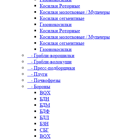
Косилки Роторные
Косилки молотковые / Мульчеры
Косилки сегментные
Газонокосилки
Косилки Роторные
Косилки молотковые / Мульчеры
Косилки сегментные
Газонокосилки
- Грабли-ворошилки
- Грабли-волокуши
- Пресс-подборщики
- Плуги
- Почвофрезы
- Бороны
BQX
БДН
БДМ
БДФ
БДЛ
БЗН
СБГ
BQX