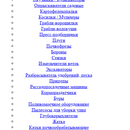
Опрыскиватели садовые
Картофелекопалки
Косилки / Мульчеры
Грабли-ворошилки
Грабли-волокуши
Пресс-подборщики
Плуги
Почвофрезы
Бороны
Сеялки
Измельчители веток
Экскаваторы
Разбрасыватель удобрений, песка
Прицепы
Рассадопосадочные машины
Кормораздатчики
Буры
Поливомоечное оборудование
Пылесосы для уборки улиц
Глубокорыхлители
Жатка
Катки почвообрабатывающие