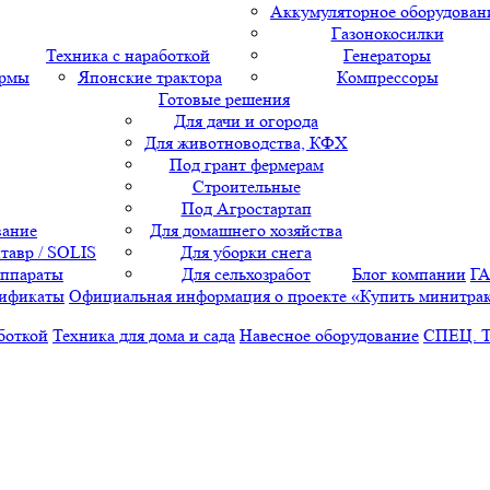
Аккумуляторное оборудован
Газонокосилки
Техника с наработкой
Генераторы
ормы
Японские трактора
Компрессоры
Готовые решения
Для дачи и огорода
Для животноводства, КФХ
Под грант фермерам
Строительные
Под Агростартап
вание
Для домашнего хозяйства
тавр / SOLIS
Для уборки снега
аппараты
Для сельхозработ
Блог компании
Г
ификаты
Официальная информация о проекте «Купить минитра
боткой
Техника для дома и сада
Навесное оборудование
СПЕЦ. 