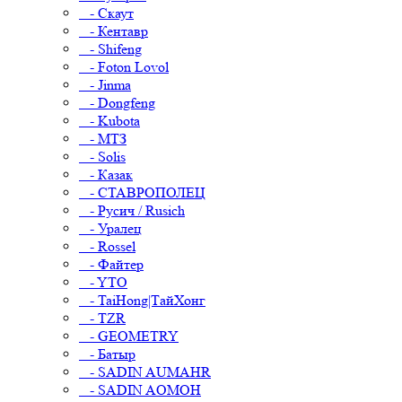
- Скаут
- Кентавр
- Shifeng
- Foton Lovol
- Jinma
- Dongfeng
- Kubota
- МТЗ
- Solis
- Казак
- СТАВРОПОЛЕЦ
- Русич / Rusich
- Уралец
- Rossel
- Файтер
- YTO
- TaiHong|ТайХонг
- TZR
- GEOMETRY
- Батыр
- SADIN AUMAHR
- SADIN AOMOH