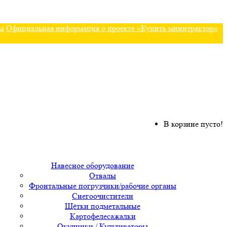
ы
Официальная информация о проекте «Купить минитрактор»
В корзине пусто!
Навесное оборудование
Отвалы
Фронтальные погрузчики/рабочие органы
Снегоочистители
Щётки подметальные
Картофелесажалки
Окучники / Культиваторы