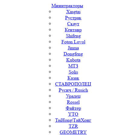
Минитракторы
Xingtai
Рустрак
Скаут
Кентавр
Shifeng
Foton Lovol
Jinma
Dongfeng
Kubota
МТЗ
Solis
Казак
СТАВРОПОЛЕЦ
Русич / Rusich
Уралец
Rossel
Файтер
YTO
TaiHong|ТайХонг
TZR
GEOMETRY