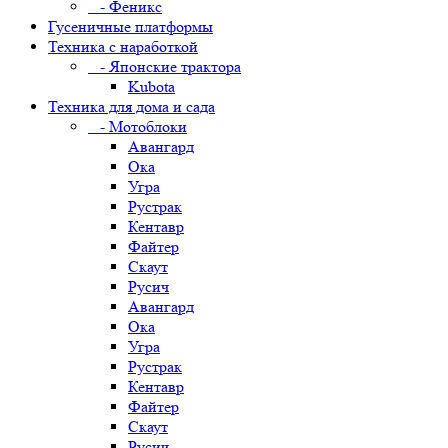
- Феникс
Гусеничные платформы
Техника с наработкой
- Японские трактора
Kubota
Техника для дома и сада
- Мотоблоки
Авангард
Ока
Угра
Рустрак
Кентавр
Файтер
Скаут
Русич
Авангард
Ока
Угра
Рустрак
Кентавр
Файтер
Скаут
Русич