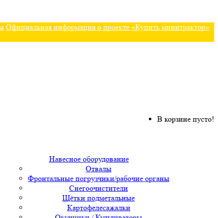
ы
Официальная информация о проекте «Купить минитрактор»
В корзине пусто!
Навесное оборудование
Отвалы
Фронтальные погрузчики/рабочие органы
Снегоочистители
Щётки подметальные
Картофелесажалки
Окучники / Культиваторы