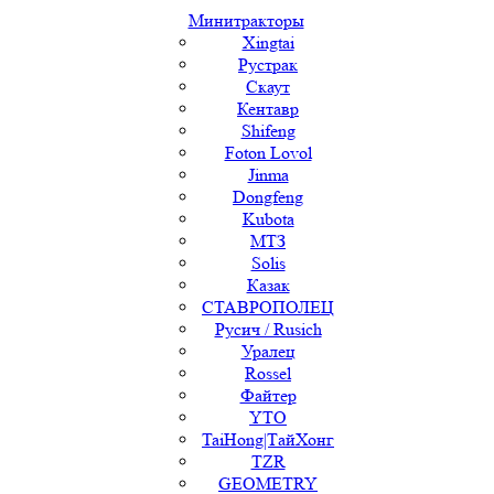
Минитракторы
Xingtai
Рустрак
Скаут
Кентавр
Shifeng
Foton Lovol
Jinma
Dongfeng
Kubota
МТЗ
Solis
Казак
СТАВРОПОЛЕЦ
Русич / Rusich
Уралец
Rossel
Файтер
YTO
TaiHong|ТайХонг
TZR
GEOMETRY