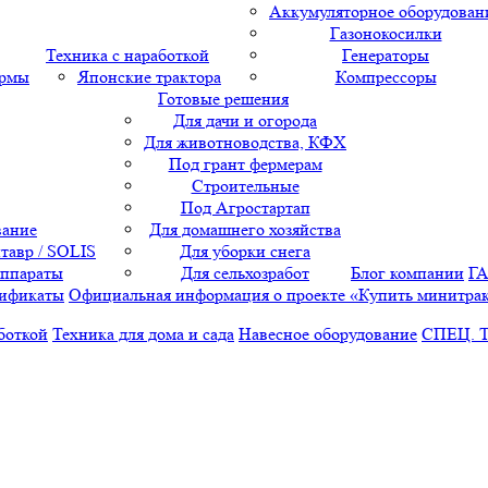
Аккумуляторное оборудован
Газонокосилки
Техника с наработкой
Генераторы
ормы
Японские трактора
Компрессоры
Готовые решения
Для дачи и огорода
Для животноводства, КФХ
Под грант фермерам
Строительные
Под Агростартап
вание
Для домашнего хозяйства
тавр / SOLIS
Для уборки снега
аппараты
Для сельхозработ
Блог компании
Г
ификаты
Официальная информация о проекте «Купить минитра
боткой
Техника для дома и сада
Навесное оборудование
СПЕЦ. 