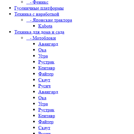
- Феникс
Гусеничные платформы
Техника с наработкой
- Японские трактора
Kubota
Техника для дома и сада
- Мотоблоки
Авангард
Ока
Угра
Рустрак
Кентавр
Файтер
Скаут
Русич
Авангард
Ока
Угра
Рустрак
Кентавр
Файтер
Скаут
Русич