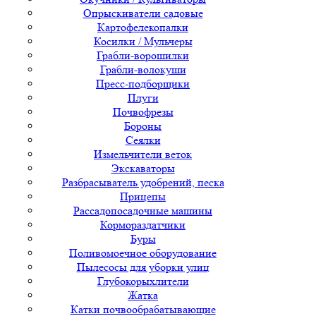
Опрыскиватели садовые
Картофелекопалки
Косилки / Мульчеры
Грабли-ворошилки
Грабли-волокуши
Пресс-подборщики
Плуги
Почвофрезы
Бороны
Сеялки
Измельчители веток
Экскаваторы
Разбрасыватель удобрений, песка
Прицепы
Рассадопосадочные машины
Кормораздатчики
Буры
Поливомоечное оборудование
Пылесосы для уборки улиц
Глубокорыхлители
Жатка
Катки почвообрабатывающие