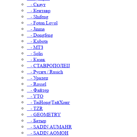
- Скаут
- Кентавр
- Shifeng
- Foton Lovol
- Jinma
- Dongfeng
- Kubota
- МТЗ
- Solis
- Казак
- СТАВРОПОЛЕЦ
- Русич / Rusich
- Уралец
- Rossel
- Файтер
- YTO
- TaiHong|ТайХонг
- TZR
- GEOMETRY
- Батыр
- SADIN AUMAHR
- SADIN AOMOH