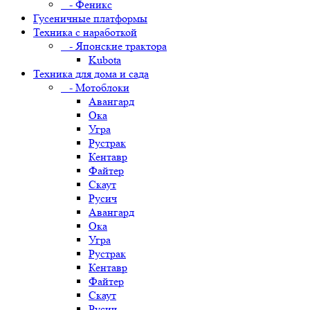
- Феникс
Гусеничные платформы
Техника с наработкой
- Японские трактора
Kubota
Техника для дома и сада
- Мотоблоки
Авангард
Ока
Угра
Рустрак
Кентавр
Файтер
Скаут
Русич
Авангард
Ока
Угра
Рустрак
Кентавр
Файтер
Скаут
Русич