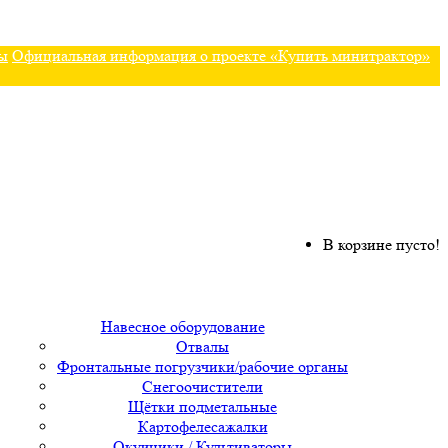
ы
Официальная информация о проекте «Купить минитрактор»
В корзине пусто!
Навесное оборудование
Отвалы
Фронтальные погрузчики/рабочие органы
Снегоочистители
Щётки подметальные
Картофелесажалки
Окучники / Культиваторы