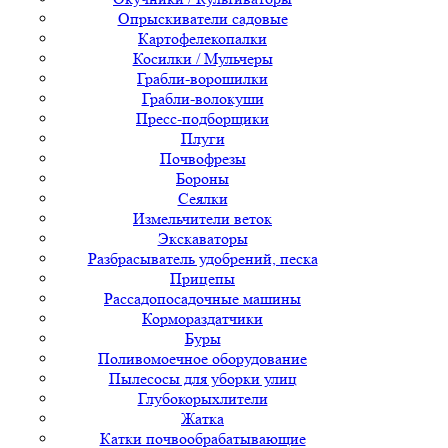
Опрыскиватели садовые
Картофелекопалки
Косилки / Мульчеры
Грабли-ворошилки
Грабли-волокуши
Пресс-подборщики
Плуги
Почвофрезы
Бороны
Сеялки
Измельчители веток
Экскаваторы
Разбрасыватель удобрений, песка
Прицепы
Рассадопосадочные машины
Кормораздатчики
Буры
Поливомоечное оборудование
Пылесосы для уборки улиц
Глубокорыхлители
Жатка
Катки почвообрабатывающие