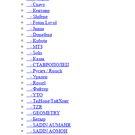
- Скаут
- Кентавр
- Shifeng
- Foton Lovol
- Jinma
- Dongfeng
- Kubota
- МТЗ
- Solis
- Казак
- СТАВРОПОЛЕЦ
- Русич / Rusich
- Уралец
- Rossel
- Файтер
- YTO
- TaiHong|ТайХонг
- TZR
- GEOMETRY
- Батыр
- SADIN AUMAHR
- SADIN AOMOH