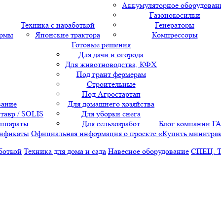
Аккумуляторное оборудован
Газонокосилки
Техника с наработкой
Генераторы
ормы
Японские трактора
Компрессоры
Готовые решения
Для дачи и огорода
Для животноводства, КФХ
Под грант фермерам
Строительные
Под Агростартап
вание
Для домашнего хозяйства
тавр / SOLIS
Для уборки снега
аппараты
Для сельхозработ
Блог компании
Г
ификаты
Официальная информация о проекте «Купить минитра
боткой
Техника для дома и сада
Навесное оборудование
СПЕЦ. 