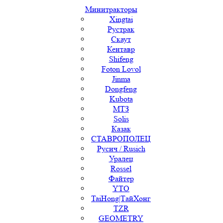
Минитракторы
Xingtai
Рустрак
Скаут
Кентавр
Shifeng
Foton Lovol
Jinma
Dongfeng
Kubota
МТЗ
Solis
Казак
СТАВРОПОЛЕЦ
Русич / Rusich
Уралец
Rossel
Файтер
YTO
TaiHong|ТайХонг
TZR
GEOMETRY