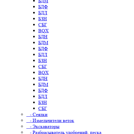
БДМ
БДФ
БДЛ
БЗН
СБГ
BQX
БДН
БДМ
БДФ
БДЛ
БЗН
СБГ
BQX
БДН
БДМ
БДФ
БДЛ
БЗН
СБГ
- Сеялки
- Измельчители веток
- Экскаваторы
- Разбрасыватель удобрений, песка