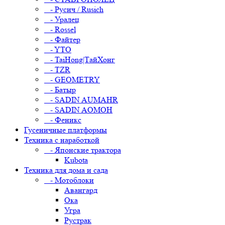
- Русич / Rusich
- Уралец
- Rossel
- Файтер
- YTO
- TaiHong|ТайХонг
- TZR
- GEOMETRY
- Батыр
- SADIN AUMAHR
- SADIN AOMOH
- Феникс
Гусеничные платформы
Техника с наработкой
- Японские трактора
Kubota
Техника для дома и сада
- Мотоблоки
Авангард
Ока
Угра
Рустрак