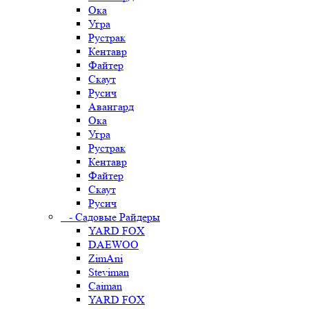
Ока
Угра
Рустрак
Кентавр
Файтер
Скаут
Русич
Авангард
Ока
Угра
Рустрак
Кентавр
Файтер
Скаут
Русич
- Садовые Райдеры
YARD FOX
DAEWOO
ZimAni
Steviman
Caiman
YARD FOX