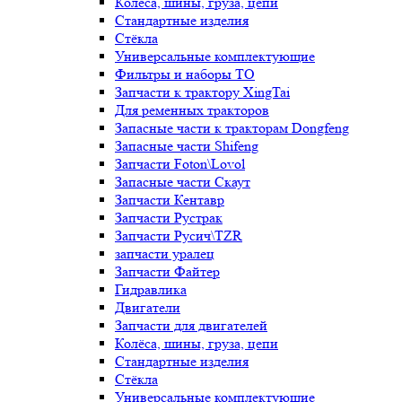
Колёса, шины, груза, цепи
Стандартные изделия
Стёкла
Универсальные комплектующие
Фильтры и наборы ТО
Запчасти к трактору XingTai
Для ременных тракторов
Запасные части к тракторам Dongfeng
Запасные части Shifeng
Запчасти Foton\Lovol
Запасные части Скаут
Запчасти Кентавр
Запчасти Рустрак
Запчасти Русич\TZR
запчасти уралец
Запчасти Файтер
Гидравлика
Двигатели
Запчасти для двигателей
Колёса, шины, груза, цепи
Стандартные изделия
Стёкла
Универсальные комплектующие