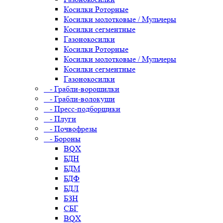
Косилки Роторные
Косилки молотковые / Мульчеры
Косилки сегментные
Газонокосилки
Косилки Роторные
Косилки молотковые / Мульчеры
Косилки сегментные
Газонокосилки
- Грабли-ворошилки
- Грабли-волокуши
- Пресс-подборщики
- Плуги
- Почвофрезы
- Бороны
BQX
БДН
БДМ
БДФ
БДЛ
БЗН
СБГ
BQX