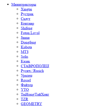
Минитракторы
Xingtai
Рустрак
Скаут
Кентавр
Shifeng
Foton Lovol
Jinma
Dongfeng
Kubota
МТЗ
Solis
Казак
СТАВРОПОЛЕЦ
Русич / Rusich
Уралец
Rossel
Файтер
YTO
TaiHong|ТайХонг
TZR
GEOMETRY