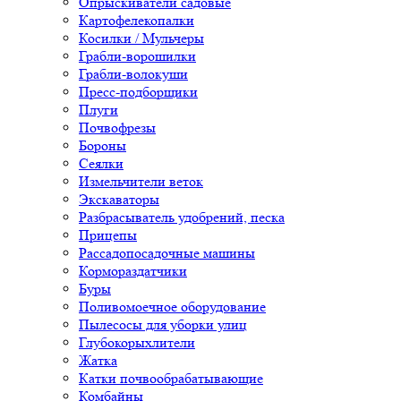
Опрыскиватели садовые
Картофелекопалки
Косилки / Мульчеры
Грабли-ворошилки
Грабли-волокуши
Пресс-подборщики
Плуги
Почвофрезы
Бороны
Сеялки
Измельчители веток
Экскаваторы
Разбрасыватель удобрений, песка
Прицепы
Рассадопосадочные машины
Кормораздатчики
Буры
Поливомоечное оборудование
Пылесосы для уборки улиц
Глубокорыхлители
Жатка
Катки почвообрабатывающие
Комбайны