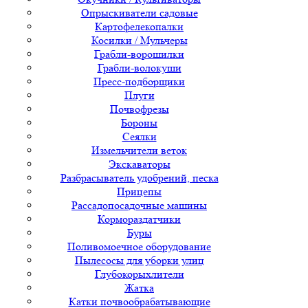
Опрыскиватели садовые
Картофелекопалки
Косилки / Мульчеры
Грабли-ворошилки
Грабли-волокуши
Пресс-подборщики
Плуги
Почвофрезы
Бороны
Сеялки
Измельчители веток
Экскаваторы
Разбрасыватель удобрений, песка
Прицепы
Рассадопосадочные машины
Кормораздатчики
Буры
Поливомоечное оборудование
Пылесосы для уборки улиц
Глубокорыхлители
Жатка
Катки почвообрабатывающие