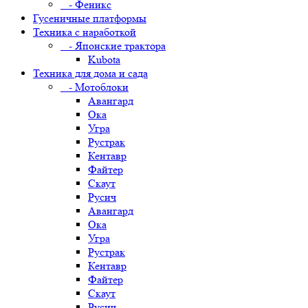
- Феникс
Гусеничные платформы
Техника с наработкой
- Японские трактора
Kubota
Техника для дома и сада
- Мотоблоки
Авангард
Ока
Угра
Рустрак
Кентавр
Файтер
Скаут
Русич
Авангард
Ока
Угра
Рустрак
Кентавр
Файтер
Скаут
Русич