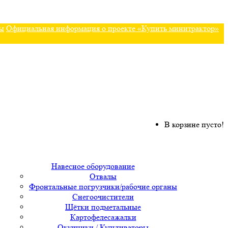
ы
Официальная информация о проекте «Купить минитрактор»
В корзине пусто!
Навесное оборудование
Отвалы
Фронтальные погрузчики/рабочие органы
Снегоочистители
Щётки подметальные
Картофелесажалки
Окучники / Культиваторы