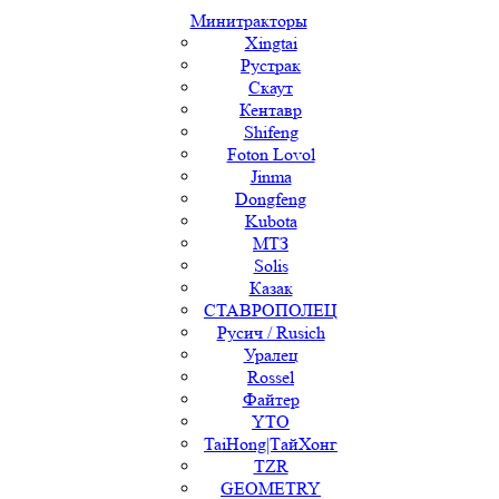
Минитракторы
Xingtai
Рустрак
Скаут
Кентавр
Shifeng
Foton Lovol
Jinma
Dongfeng
Kubota
МТЗ
Solis
Казак
СТАВРОПОЛЕЦ
Русич / Rusich
Уралец
Rossel
Файтер
YTO
TaiHong|ТайХонг
TZR
GEOMETRY