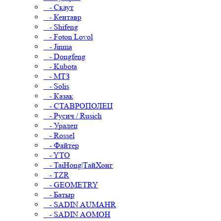
- Скаут
- Кентавр
- Shifeng
- Foton Lovol
- Jinma
- Dongfeng
- Kubota
- МТЗ
- Solis
- Казак
- СТАВРОПОЛЕЦ
- Русич / Rusich
- Уралец
- Rossel
- Файтер
- YTO
- TaiHong|ТайХонг
- TZR
- GEOMETRY
- Батыр
- SADIN AUMAHR
- SADIN AOMOH