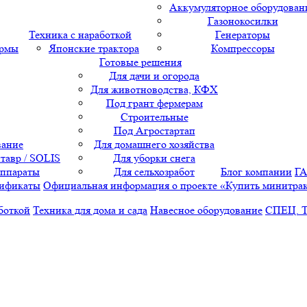
Аккумуляторное оборудован
Газонокосилки
Техника с наработкой
Генераторы
ормы
Японские трактора
Компрессоры
Готовые решения
Для дачи и огорода
Для животноводства, КФХ
Под грант фермерам
Строительные
Под Агростартап
вание
Для домашнего хозяйства
тавр / SOLIS
Для уборки снега
аппараты
Для сельхозработ
Блог компании
Г
ификаты
Официальная информация о проекте «Купить минитра
боткой
Техника для дома и сада
Навесное оборудование
СПЕЦ. 