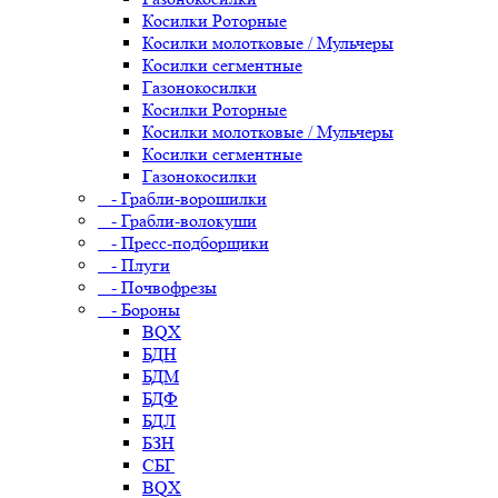
Косилки Роторные
Косилки молотковые / Мульчеры
Косилки сегментные
Газонокосилки
Косилки Роторные
Косилки молотковые / Мульчеры
Косилки сегментные
Газонокосилки
- Грабли-ворошилки
- Грабли-волокуши
- Пресс-подборщики
- Плуги
- Почвофрезы
- Бороны
BQX
БДН
БДМ
БДФ
БДЛ
БЗН
СБГ
BQX