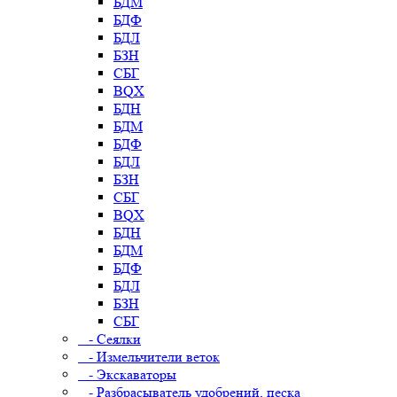
БДМ
БДФ
БДЛ
БЗН
СБГ
BQX
БДН
БДМ
БДФ
БДЛ
БЗН
СБГ
BQX
БДН
БДМ
БДФ
БДЛ
БЗН
СБГ
- Сеялки
- Измельчители веток
- Экскаваторы
- Разбрасыватель удобрений, песка