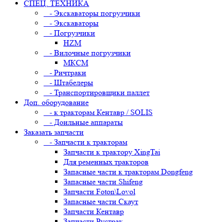
СПЕЦ. ТЕХНИКА
- Экскаваторы погрузчики
- Экскаваторы
- Погрузчики
HZM
- Вилочные погрузчики
МКСМ
- Ричтраки
- Штабелеры
- Транспортировщики паллет
Доп. оборудование
- к тракторам Кентавр / SOLIS
- Доильные аппараты
Заказать запчасти
- Запчасти к тракторам
Запчасти к трактору XingTai
Для ременных тракторов
Запасные части к тракторам Dongfeng
Запасные части Shifeng
Запчасти Foton\Lovol
Запасные части Скаут
Запчасти Кентавр
Запчасти Рустрак