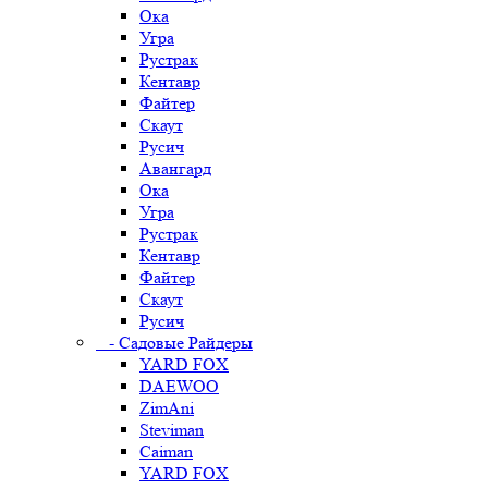
Ока
Угра
Рустрак
Кентавр
Файтер
Скаут
Русич
Авангард
Ока
Угра
Рустрак
Кентавр
Файтер
Скаут
Русич
- Садовые Райдеры
YARD FOX
DAEWOO
ZimAni
Steviman
Caiman
YARD FOX