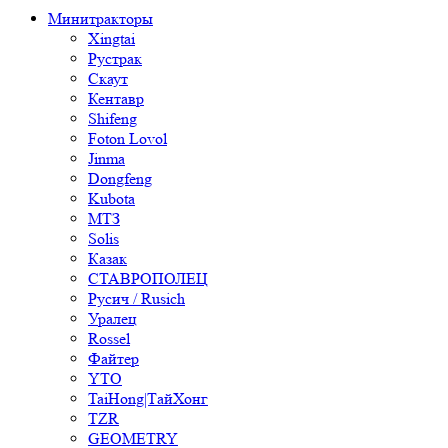
Минитракторы
Xingtai
Рустрак
Скаут
Кентавр
Shifeng
Foton Lovol
Jinma
Dongfeng
Kubota
МТЗ
Solis
Казак
СТАВРОПОЛЕЦ
Русич / Rusich
Уралец
Rossel
Файтер
YTO
TaiHong|ТайХонг
TZR
GEOMETRY