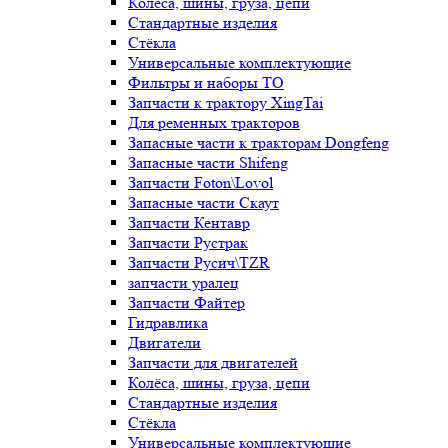
Колёса, шины, груза, цепи
Стандартные изделия
Стёкла
Универсальные комплектующие
Фильтры и наборы ТО
Запчасти к трактору XingTai
Для ременных тракторов
Запасные части к тракторам Dongfeng
Запасные части Shifeng
Запчасти Foton\Lovol
Запасные части Скаут
Запчасти Кентавр
Запчасти Рустрак
Запчасти Русич\TZR
запчасти уралец
Запчасти Файтер
Гидравлика
Двигатели
Запчасти для двигателей
Колёса, шины, груза, цепи
Стандартные изделия
Стёкла
Универсальные комплектующие