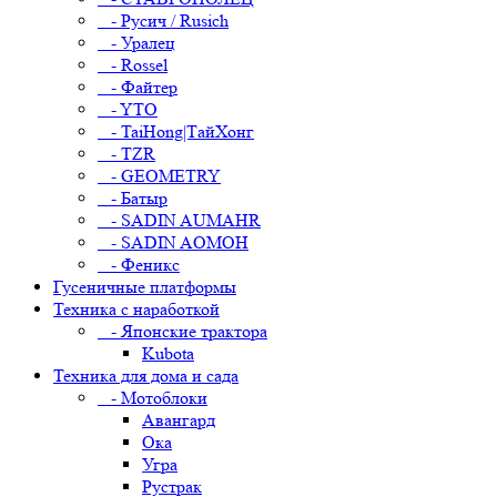
- Русич / Rusich
- Уралец
- Rossel
- Файтер
- YTO
- TaiHong|ТайХонг
- TZR
- GEOMETRY
- Батыр
- SADIN AUMAHR
- SADIN AOMOH
- Феникс
Гусеничные платформы
Техника с наработкой
- Японские трактора
Kubota
Техника для дома и сада
- Мотоблоки
Авангард
Ока
Угра
Рустрак