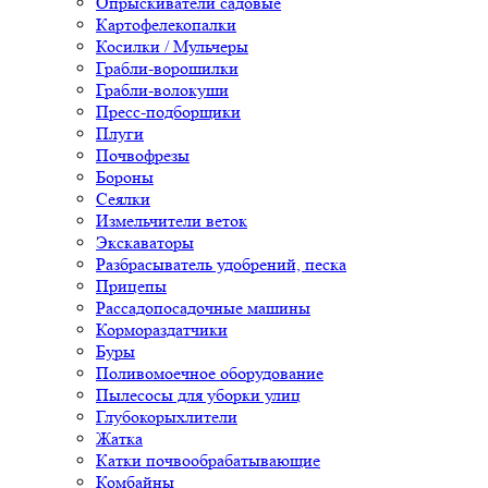
Опрыскиватели садовые
Картофелекопалки
Косилки / Мульчеры
Грабли-ворошилки
Грабли-волокуши
Пресс-подборщики
Плуги
Почвофрезы
Бороны
Сеялки
Измельчители веток
Экскаваторы
Разбрасыватель удобрений, песка
Прицепы
Рассадопосадочные машины
Кормораздатчики
Буры
Поливомоечное оборудование
Пылесосы для уборки улиц
Глубокорыхлители
Жатка
Катки почвообрабатывающие
Комбайны