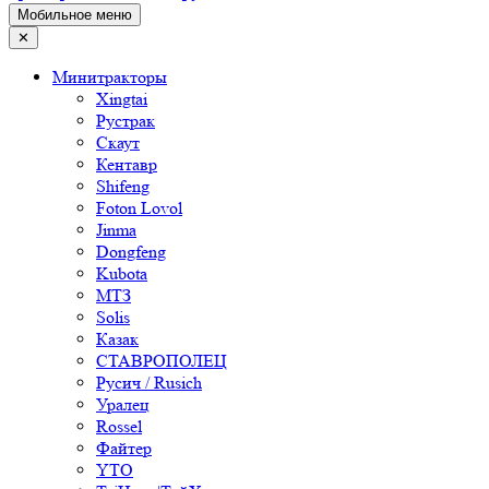
Мобильное меню
✕
Минитракторы
Xingtai
Рустрак
Скаут
Кентавр
Shifeng
Foton Lovol
Jinma
Dongfeng
Kubota
МТЗ
Solis
Казак
СТАВРОПОЛЕЦ
Русич / Rusich
Уралец
Rossel
Файтер
YTO