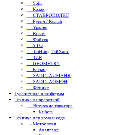
- Solis
- Казак
- СТАВРОПОЛЕЦ
- Русич / Rusich
- Уралец
- Rossel
- Файтер
- YTO
- TaiHong|ТайХонг
- TZR
- GEOMETRY
- Батыр
- SADIN AUMAHR
- SADIN AOMOH
- Феникс
Гусеничные платформы
Техника с наработкой
- Японские трактора
Kubota
Техника для дома и сада
- Мотоблоки
Авангард