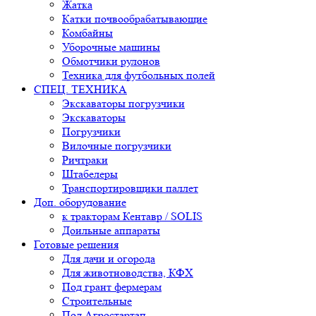
Жатка
Катки почвообрабатывающие
Комбайны
Уборочные машины
Обмотчики рулонов
Техника для футбольных полей
СПЕЦ. ТЕХНИКА
Экскаваторы погрузчики
Экскаваторы
Погрузчики
Вилочные погрузчики
Ричтраки
Штабелеры
Транспортировщики паллет
Доп. оборудование
к тракторам Кентавр / SOLIS
Доильные аппараты
Готовые решения
Для дачи и огорода
Для животноводства, КФХ
Под грант фермерам
Строительные
Под Агростартап