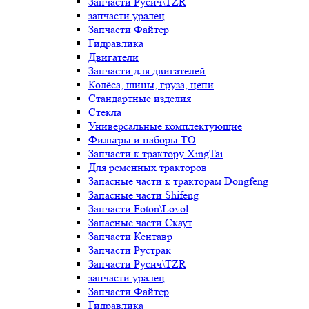
Запчасти Русич\TZR
запчасти уралец
Запчасти Файтер
Гидравлика
Двигатели
Запчасти для двигателей
Колёса, шины, груза, цепи
Стандартные изделия
Стёкла
Универсальные комплектующие
Фильтры и наборы ТО
Запчасти к трактору XingTai
Для ременных тракторов
Запасные части к тракторам Dongfeng
Запасные части Shifeng
Запчасти Foton\Lovol
Запасные части Скаут
Запчасти Кентавр
Запчасти Рустрак
Запчасти Русич\TZR
запчасти уралец
Запчасти Файтер
Гидравлика