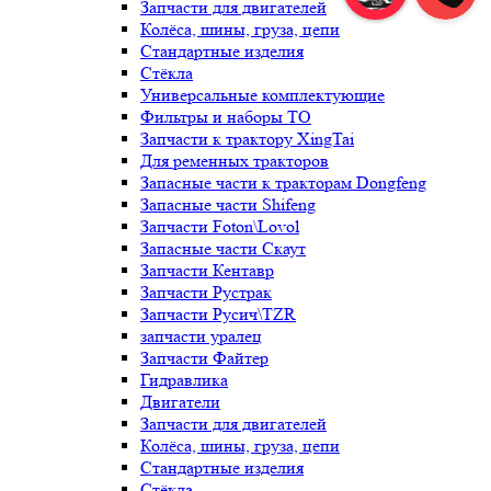
Запчасти для двигателей
Колёса, шины, груза, цепи
Стандартные изделия
Стёкла
Универсальные комплектующие
Фильтры и наборы ТО
Запчасти к трактору XingTai
Для ременных тракторов
Запасные части к тракторам Dongfeng
Запасные части Shifeng
Запчасти Foton\Lovol
Запасные части Скаут
Запчасти Кентавр
Запчасти Рустрак
Запчасти Русич\TZR
запчасти уралец
Запчасти Файтер
Гидравлика
Двигатели
Запчасти для двигателей
Колёса, шины, груза, цепи
Стандартные изделия
Стёкла