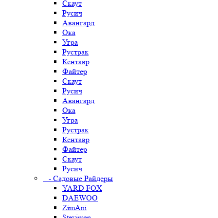
Скаут
Русич
Авангард
Ока
Угра
Рустрак
Кентавр
Файтер
Скаут
Русич
Авангард
Ока
Угра
Рустрак
Кентавр
Файтер
Скаут
Русич
- Садовые Райдеры
YARD FOX
DAEWOO
ZimAni
Steviman