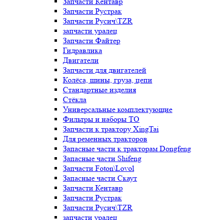
Запчасти Кентавр
Запчасти Рустрак
Запчасти Русич\TZR
запчасти уралец
Запчасти Файтер
Гидравлика
Двигатели
Запчасти для двигателей
Колёса, шины, груза, цепи
Стандартные изделия
Стёкла
Универсальные комплектующие
Фильтры и наборы ТО
Запчасти к трактору XingTai
Для ременных тракторов
Запасные части к тракторам Dongfeng
Запасные части Shifeng
Запчасти Foton\Lovol
Запасные части Скаут
Запчасти Кентавр
Запчасти Рустрак
Запчасти Русич\TZR
запчасти уралец