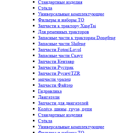
Стандартные изделия
Стёкла
Универсальные комплектующие
Фильтры и наборы ТО
Запчасти к трактору XingTai
Для ременных тракторов
Запасные части к тракторам Dongfeng
Запасные части Shifeng
Запчасти Foton\Lovol
Запасные части Скаут
Запчасти Кентавр
Запчасти Рустрак
Запчасти Русич\TZR
запчасти уралец
Запчасти Файтер
Гидравлика
Двигатели
Запчасти для двигателей
Колёса, шины, груза, цепи
Стандартные изделия
Стёкла
Универсальные комплектующие
Фильтры и наборы ТО