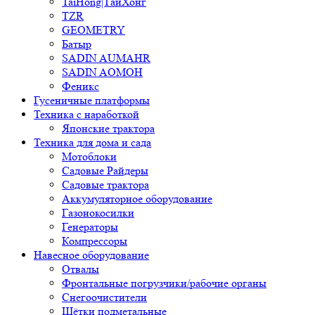
TaiHong|ТайХонг
TZR
GEOMETRY
Батыр
SADIN AUMAHR
SADIN AOMOH
Феникс
Гусеничные платформы
Техника с наработкой
Японские трактора
Техника для дома и сада
Мотоблоки
Садовые Райдеры
Садовые трактора
Аккумуляторное оборудование
Газонокосилки
Генераторы
Компрессоры
Навесное оборудование
Отвалы
Фронтальные погрузчики/рабочие органы
Снегоочистители
Щётки подметальные