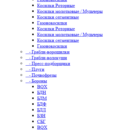
Косилки Роторные
Косилки молотковые / Мульчеры
Косилки сегментные
Газонокосилки
Косилки Роторные
Косилки молотковые / Мульчеры
Косилки сегментные
Газонокосилки
- Грабли-ворошилки
- Грабли-волокуши
- Пресс-подборщики
- Плуги
- Почвофрезы
- Бороны
BQX
БДН
БДМ
БДФ
БДЛ
БЗН
СБГ
BQX