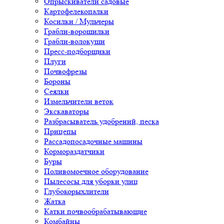
Опрыскиватели садовые
Картофелекопалки
Косилки / Мульчеры
Грабли-ворошилки
Грабли-волокуши
Пресс-подборщики
Плуги
Почвофрезы
Бороны
Сеялки
Измельчители веток
Экскаваторы
Разбрасыватель удобрений, песка
Прицепы
Рассадопосадочные машины
Кормораздатчики
Буры
Поливомоечное оборудование
Пылесосы для уборки улиц
Глубокорыхлители
Жатка
Катки почвообрабатывающие
Комбайны