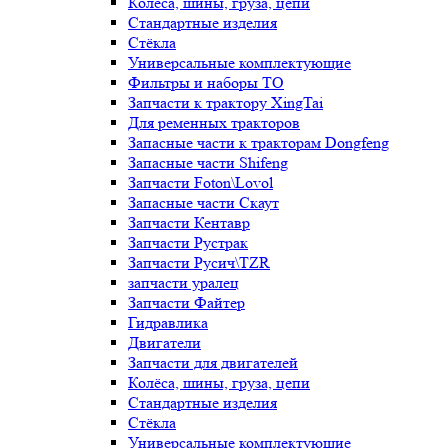
Колёса, шины, груза, цепи
Стандартные изделия
Стёкла
Универсальные комплектующие
Фильтры и наборы ТО
Запчасти к трактору XingTai
Для ременных тракторов
Запасные части к тракторам Dongfeng
Запасные части Shifeng
Запчасти Foton\Lovol
Запасные части Скаут
Запчасти Кентавр
Запчасти Рустрак
Запчасти Русич\TZR
запчасти уралец
Запчасти Файтер
Гидравлика
Двигатели
Запчасти для двигателей
Колёса, шины, груза, цепи
Стандартные изделия
Стёкла
Универсальные комплектующие