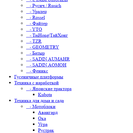
- Русич / Rusich
- Уралец
- Rossel
- Файтер
- YTO
- TaiHong|ТайХонг
- TZR
- GEOMETRY
- Батыр
- SADIN AUMAHR
- SADIN AOMOH
- Феникс
Гусеничные платформы
Техника с наработкой
- Японские трактора
Kubota
Техника для дома и сада
- Мотоблоки
Авангард
Ока
Угра
Рустрак