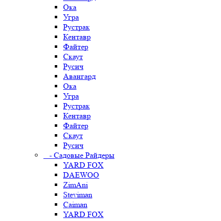
Ока
Угра
Рустрак
Кентавр
Файтер
Скаут
Русич
Авангард
Ока
Угра
Рустрак
Кентавр
Файтер
Скаут
Русич
- Садовые Райдеры
YARD FOX
DAEWOO
ZimAni
Steviman
Caiman
YARD FOX