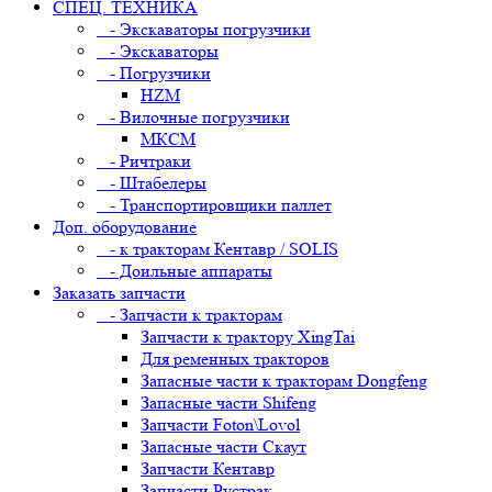
СПЕЦ. ТЕХНИКА
- Экскаваторы погрузчики
- Экскаваторы
- Погрузчики
HZM
- Вилочные погрузчики
МКСМ
- Ричтраки
- Штабелеры
- Транспортировщики паллет
Доп. оборудование
- к тракторам Кентавр / SOLIS
- Доильные аппараты
Заказать запчасти
- Запчасти к тракторам
Запчасти к трактору XingTai
Для ременных тракторов
Запасные части к тракторам Dongfeng
Запасные части Shifeng
Запчасти Foton\Lovol
Запасные части Скаут
Запчасти Кентавр
Запчасти Рустрак