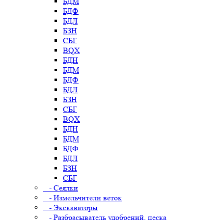
БДМ
БДФ
БДЛ
БЗН
СБГ
BQX
БДН
БДМ
БДФ
БДЛ
БЗН
СБГ
BQX
БДН
БДМ
БДФ
БДЛ
БЗН
СБГ
- Сеялки
- Измельчители веток
- Экскаваторы
- Разбрасыватель удобрений, песка