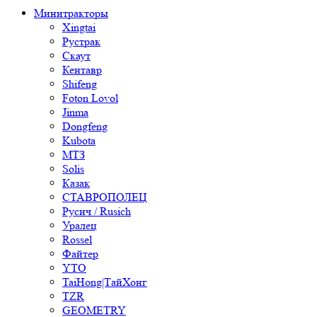
Минитракторы
Xingtai
Рустрак
Скаут
Кентавр
Shifeng
Foton Lovol
Jinma
Dongfeng
Kubota
МТЗ
Solis
Казак
СТАВРОПОЛЕЦ
Русич / Rusich
Уралец
Rossel
Файтер
YTO
TaiHong|ТайХонг
TZR
GEOMETRY