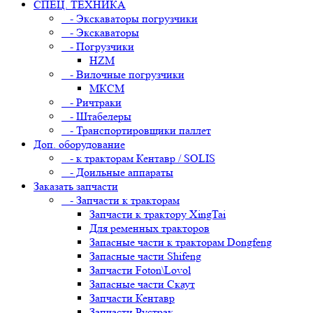
СПЕЦ. ТЕХНИКА
- Экскаваторы погрузчики
- Экскаваторы
- Погрузчики
HZM
- Вилочные погрузчики
МКСМ
- Ричтраки
- Штабелеры
- Транспортировщики паллет
Доп. оборудование
- к тракторам Кентавр / SOLIS
- Доильные аппараты
Заказать запчасти
- Запчасти к тракторам
Запчасти к трактору XingTai
Для ременных тракторов
Запасные части к тракторам Dongfeng
Запасные части Shifeng
Запчасти Foton\Lovol
Запасные части Скаут
Запчасти Кентавр
Запчасти Рустрак