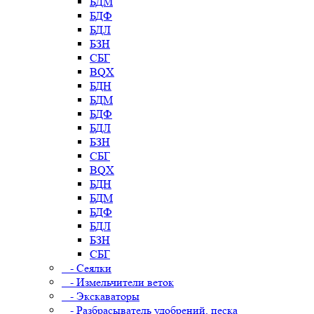
БДМ
БДФ
БДЛ
БЗН
СБГ
BQX
БДН
БДМ
БДФ
БДЛ
БЗН
СБГ
BQX
БДН
БДМ
БДФ
БДЛ
БЗН
СБГ
- Сеялки
- Измельчители веток
- Экскаваторы
- Разбрасыватель удобрений, песка