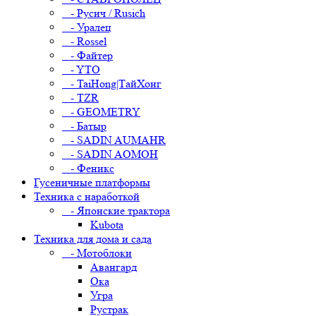
- Русич / Rusich
- Уралец
- Rossel
- Файтер
- YTO
- TaiHong|ТайХонг
- TZR
- GEOMETRY
- Батыр
- SADIN AUMAHR
- SADIN AOMOH
- Феникс
Гусеничные платформы
Техника с наработкой
- Японские трактора
Kubota
Техника для дома и сада
- Мотоблоки
Авангард
Ока
Угра
Рустрак