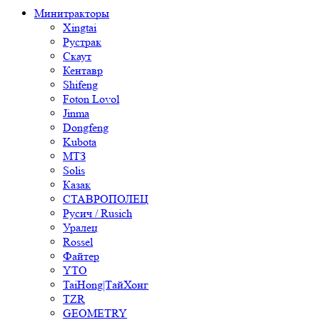
Минитракторы
Xingtai
Рустрак
Скаут
Кентавр
Shifeng
Foton Lovol
Jinma
Dongfeng
Kubota
МТЗ
Solis
Казак
СТАВРОПОЛЕЦ
Русич / Rusich
Уралец
Rossel
Файтер
YTO
TaiHong|ТайХонг
TZR
GEOMETRY