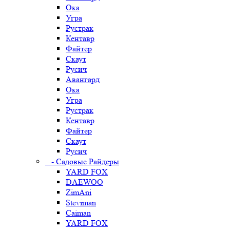
Ока
Угра
Рустрак
Кентавр
Файтер
Скаут
Русич
Авангард
Ока
Угра
Рустрак
Кентавр
Файтер
Скаут
Русич
- Садовые Райдеры
YARD FOX
DAEWOO
ZimAni
Steviman
Caiman
YARD FOX