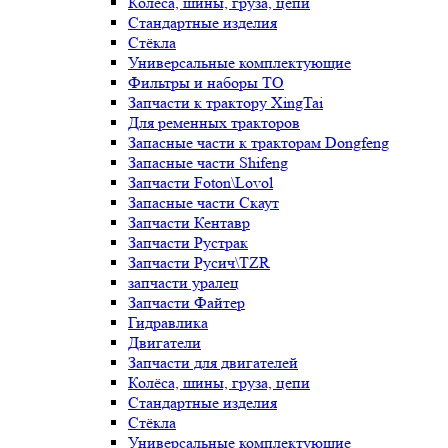
Колёса, шины, груза, цепи
Стандартные изделия
Стёкла
Универсальные комплектующие
Фильтры и наборы ТО
Запчасти к трактору XingTai
Для ременных тракторов
Запасные части к тракторам Dongfeng
Запасные части Shifeng
Запчасти Foton\Lovol
Запасные части Скаут
Запчасти Кентавр
Запчасти Рустрак
Запчасти Русич\TZR
запчасти уралец
Запчасти Файтер
Гидравлика
Двигатели
Запчасти для двигателей
Колёса, шины, груза, цепи
Стандартные изделия
Стёкла
Универсальные комплектующие