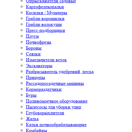
Опрыскиватели садовые
Картофелекопалки
Косилки / Мульчеры
Грабли-ворошилки
Грабли-волокуши
Пресс-подборщики
Плуги
Почвофрезы
Бороны
Сеялки
Измельчители веток
Экскаваторы
Разбрасыватель удобрений, песка
Прицепы
Рассадопосадочные машины
Кормораздатчики
Буры
Поливомоечное оборудование
Пылесосы для уборки улиц
Глубокорыхлители
Жатка
Катки почвообрабатывающие
Комбайны