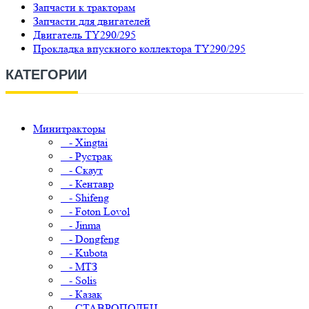
Запчасти к тракторам
Запчасти для двигателей
Двигатель TY290/295
Прокладка впускного коллектора TY290/295
КАТЕГОРИИ
Минитракторы
- Xingtai
- Рустрак
- Скаут
- Кентавр
- Shifeng
- Foton Lovol
- Jinma
- Dongfeng
- Kubota
- МТЗ
- Solis
- Казак
- СТАВРОПОЛЕЦ