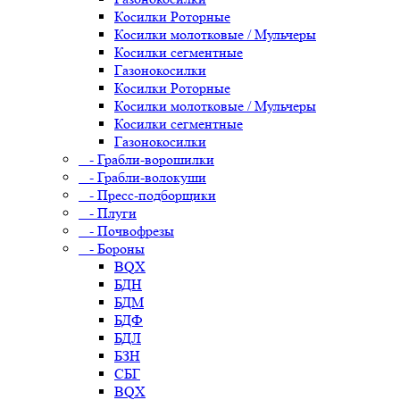
Косилки Роторные
Косилки молотковые / Мульчеры
Косилки сегментные
Газонокосилки
Косилки Роторные
Косилки молотковые / Мульчеры
Косилки сегментные
Газонокосилки
- Грабли-ворошилки
- Грабли-волокуши
- Пресс-подборщики
- Плуги
- Почвофрезы
- Бороны
BQX
БДН
БДМ
БДФ
БДЛ
БЗН
СБГ
BQX