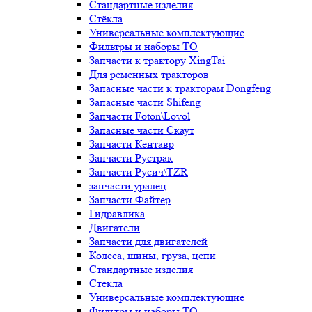
Стандартные изделия
Стёкла
Универсальные комплектующие
Фильтры и наборы ТО
Запчасти к трактору XingTai
Для ременных тракторов
Запасные части к тракторам Dongfeng
Запасные части Shifeng
Запчасти Foton\Lovol
Запасные части Скаут
Запчасти Кентавр
Запчасти Рустрак
Запчасти Русич\TZR
запчасти уралец
Запчасти Файтер
Гидравлика
Двигатели
Запчасти для двигателей
Колёса, шины, груза, цепи
Стандартные изделия
Стёкла
Универсальные комплектующие
Фильтры и наборы ТО