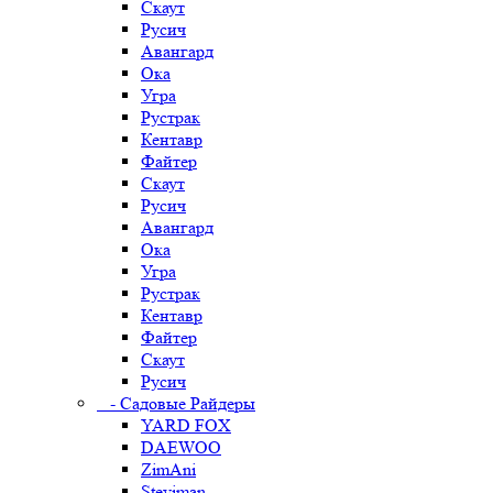
Скаут
Русич
Авангард
Ока
Угра
Рустрак
Кентавр
Файтер
Скаут
Русич
Авангард
Ока
Угра
Рустрак
Кентавр
Файтер
Скаут
Русич
- Садовые Райдеры
YARD FOX
DAEWOO
ZimAni
Steviman