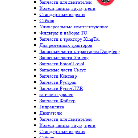
Запчасти для двигателей
Колёса, шины, груза, цепи
Стандартные изделия
Стёкла
Универсальные комплектующие
Фильтры и наборы ТО
Запчасти к трактору XingTai
Для ременных тракторов
Запасные части к тракторам Dongfeng
Запасные части Shifeng
Запчасти Foton\Lovol
Запасные части Скаут
Запчасти Кентавр
Запчасти Рустрак
Запчасти Русич\TZR
запчасти уралец
Запчасти Файтер
Гидравлика
Двигатели
Запчасти для двигателей
Колёса, шины, груза, цепи
Стандартные изделия
Стёкла