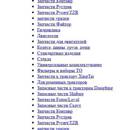
Запчасти Кентавр
Запчасти Рустрак
Запчасти Русич\TZR
запчасти уралец
Запчасти Файтер
Гидравлика
Двигатели
Запчасти для двигателей
Колёса, шины, груза, цепи
Стандартные изделия
Стёкла
Универсальные комплектующие
Фильтры и наборы ТО
Запчасти к трактору XingTai
Для ременных тракторов
Запасные части к тракторам Dongfeng
Запасные части Shifeng
Запчасти Foton\Lovol
Запасные части Скаут
Запчасти Кентавр
Запчасти Рустрак
Запчасти Русич\TZR
запчасти уралец