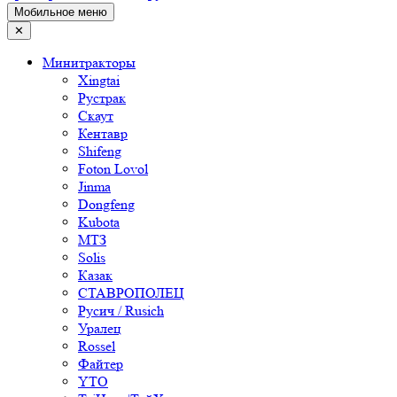
Мобильное меню
✕
Минитракторы
Xingtai
Рустрак
Скаут
Кентавр
Shifeng
Foton Lovol
Jinma
Dongfeng
Kubota
МТЗ
Solis
Казак
СТАВРОПОЛЕЦ
Русич / Rusich
Уралец
Rossel
Файтер
YTO