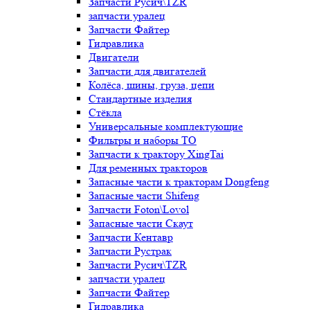
Запчасти Русич\TZR
запчасти уралец
Запчасти Файтер
Гидравлика
Двигатели
Запчасти для двигателей
Колёса, шины, груза, цепи
Стандартные изделия
Стёкла
Универсальные комплектующие
Фильтры и наборы ТО
Запчасти к трактору XingTai
Для ременных тракторов
Запасные части к тракторам Dongfeng
Запасные части Shifeng
Запчасти Foton\Lovol
Запасные части Скаут
Запчасти Кентавр
Запчасти Рустрак
Запчасти Русич\TZR
запчасти уралец
Запчасти Файтер
Гидравлика