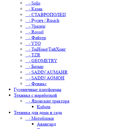
- Solis
- Казак
- СТАВРОПОЛЕЦ
- Русич / Rusich
- Уралец
- Rossel
- Файтер
- YTO
- TaiHong|ТайХонг
- TZR
- GEOMETRY
- Батыр
- SADIN AUMAHR
- SADIN AOMOH
- Феникс
Гусеничные платформы
Техника с наработкой
- Японские трактора
Kubota
Техника для дома и сада
- Мотоблоки
Авангард