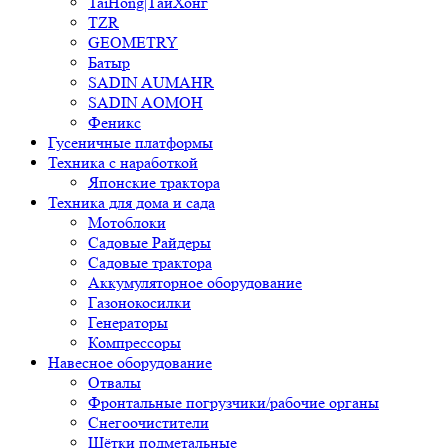
TaiHong|ТайХонг
TZR
GEOMETRY
Батыр
SADIN AUMAHR
SADIN AOMOH
Феникс
Гусеничные платформы
Техника с наработкой
Японские трактора
Техника для дома и сада
Мотоблоки
Садовые Райдеры
Садовые трактора
Аккумуляторное оборудование
Газонокосилки
Генераторы
Компрессоры
Навесное оборудование
Отвалы
Фронтальные погрузчики/рабочие органы
Снегоочистители
Щётки подметальные