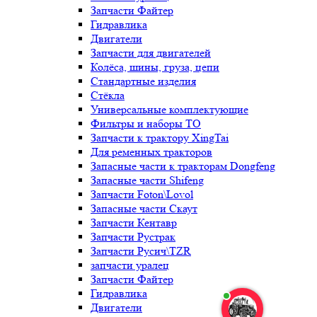
Запчасти Файтер
Гидравлика
Двигатели
Запчасти для двигателей
Колёса, шины, груза, цепи
Стандартные изделия
Стёкла
Универсальные комплектующие
Фильтры и наборы ТО
Запчасти к трактору XingTai
Для ременных тракторов
Запасные части к тракторам Dongfeng
Запасные части Shifeng
Запчасти Foton\Lovol
Запасные части Скаут
Запчасти Кентавр
Запчасти Рустрак
Запчасти Русич\TZR
запчасти уралец
Запчасти Файтер
Гидравлика
Двигатели