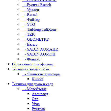
- Русич / Rusich
- Уралец
- Rossel
- Файтер
- YTO
- TaiHong|ТайХонг
- TZR
- GEOMETRY
- Батыр
- SADIN AUMAHR
- SADIN AOMOH
- Феникс
Гусеничные платформы
Техника с наработкой
- Японские трактора
Kubota
Техника для дома и сада
- Мотоблоки
Авангард
Ока
Угра
Рустрак