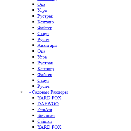
Ока
Угра
Рустрак
Кентавр
Файтер
Скаут
Русич
Авангард
Ока
Угра
Рустрак
Кентавр
Файтер
Скаут
Русич
- Садовые Райдеры
YARD FOX
DAEWOO
ZimAni
Steviman
Caiman
YARD FOX