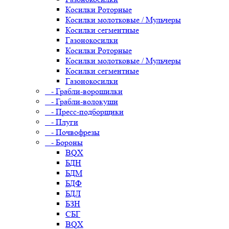
Косилки Роторные
Косилки молотковые / Мульчеры
Косилки сегментные
Газонокосилки
Косилки Роторные
Косилки молотковые / Мульчеры
Косилки сегментные
Газонокосилки
- Грабли-ворошилки
- Грабли-волокуши
- Пресс-подборщики
- Плуги
- Почвофрезы
- Бороны
BQX
БДН
БДМ
БДФ
БДЛ
БЗН
СБГ
BQX