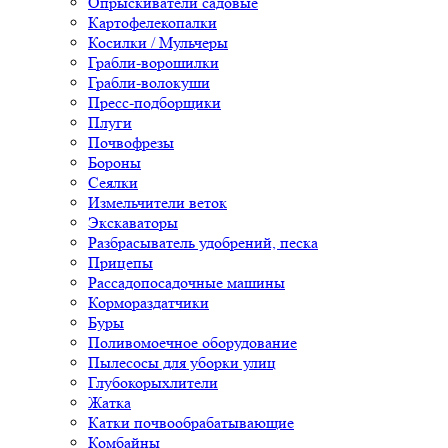
Опрыскиватели садовые
Картофелекопалки
Косилки / Мульчеры
Грабли-ворошилки
Грабли-волокуши
Пресс-подборщики
Плуги
Почвофрезы
Бороны
Сеялки
Измельчители веток
Экскаваторы
Разбрасыватель удобрений, песка
Прицепы
Рассадопосадочные машины
Кормораздатчики
Буры
Поливомоечное оборудование
Пылесосы для уборки улиц
Глубокорыхлители
Жатка
Катки почвообрабатывающие
Комбайны