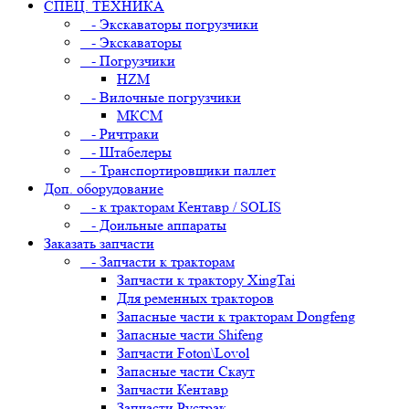
СПЕЦ. ТЕХНИКА
- Экскаваторы погрузчики
- Экскаваторы
- Погрузчики
HZM
- Вилочные погрузчики
МКСМ
- Ричтраки
- Штабелеры
- Транспортировщики паллет
Доп. оборудование
- к тракторам Кентавр / SOLIS
- Доильные аппараты
Заказать запчасти
- Запчасти к тракторам
Запчасти к трактору XingTai
Для ременных тракторов
Запасные части к тракторам Dongfeng
Запасные части Shifeng
Запчасти Foton\Lovol
Запасные части Скаут
Запчасти Кентавр
Запчасти Рустрак