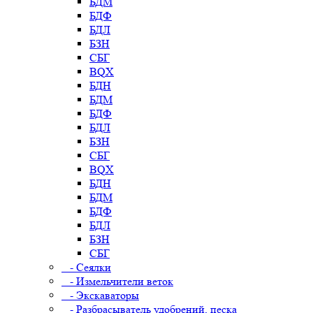
БДМ
БДФ
БДЛ
БЗН
СБГ
BQX
БДН
БДМ
БДФ
БДЛ
БЗН
СБГ
BQX
БДН
БДМ
БДФ
БДЛ
БЗН
СБГ
- Сеялки
- Измельчители веток
- Экскаваторы
- Разбрасыватель удобрений, песка