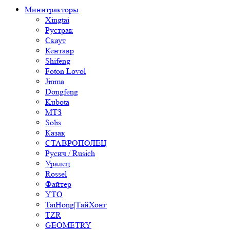
Минитракторы
Xingtai
Рустрак
Скаут
Кентавр
Shifeng
Foton Lovol
Jinma
Dongfeng
Kubota
МТЗ
Solis
Казак
СТАВРОПОЛЕЦ
Русич / Rusich
Уралец
Rossel
Файтер
YTO
TaiHong|ТайХонг
TZR
GEOMETRY