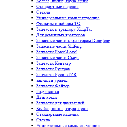
Колёса, шины, груза, цепи
Стандартные изделия
Стёкла
Универсальные комплектующие
Фильтры и наборы ТО
Запчасти к трактору XingTai
Для ременных тракторов
Запасные части к тракторам Dongfeng
Запасные части Shifeng
Запчасти Foton\Lovol
Запасные части Скаут
Запчасти Кентавр
Запчасти Рустрак
Запчасти Русич\TZR
запчасти уралец
Запчасти Файтер
Гидравлика
Двигатели
Запчасти для двигателей
Колёса, шины, груза, цепи
Стандартные изделия
Стёкла
Универсальные комплектующие