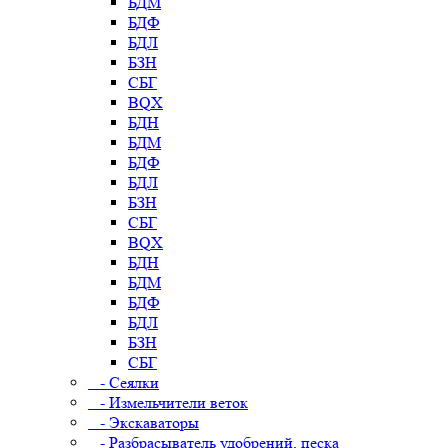
БДМ
БДФ
БДЛ
БЗН
СБГ
BQX
БДН
БДМ
БДФ
БДЛ
БЗН
СБГ
BQX
БДН
БДМ
БДФ
БДЛ
БЗН
СБГ
- Сеялки
- Измельчители веток
- Экскаваторы
- Разбрасыватель удобрений, песка