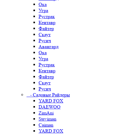
Ока
Угра
Рустрак
Кентавр
Файтер
Скаут
Русич
Авангард
Ока
Угра
Рустрак
Кентавр
Файтер
Скаут
Русич
- Садовые Райдеры
YARD FOX
DAEWOO
ZimAni
Steviman
Caiman
YARD FOX