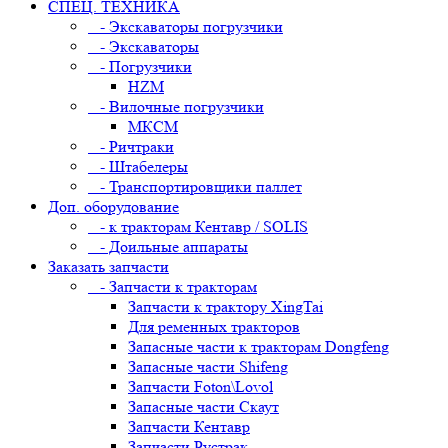
СПЕЦ. ТЕХНИКА
- Экскаваторы погрузчики
- Экскаваторы
- Погрузчики
HZM
- Вилочные погрузчики
МКСМ
- Ричтраки
- Штабелеры
- Транспортировщики паллет
Доп. оборудование
- к тракторам Кентавр / SOLIS
- Доильные аппараты
Заказать запчасти
- Запчасти к тракторам
Запчасти к трактору XingTai
Для ременных тракторов
Запасные части к тракторам Dongfeng
Запасные части Shifeng
Запчасти Foton\Lovol
Запасные части Скаут
Запчасти Кентавр
Запчасти Рустрак