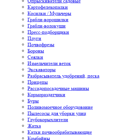
Опрыскиватели садовые
Картофелекопалки
Косилки / Мульчеры
Грабли-ворошилки
Грабли-волокуши
Пресс-подборщики
Плуги
Почвофрезы
Бороны
Сеялки
Измельчители веток
Экскаваторы
Разбрасыватель удобрений, песка
Прицепы
Рассадопосадочные машины
Кормораздатчики
Буры
Поливомоечное оборудование
Пылесосы для уборки улиц
Глубокорыхлители
Жатка
Катки почвообрабатывающие
Комбайны