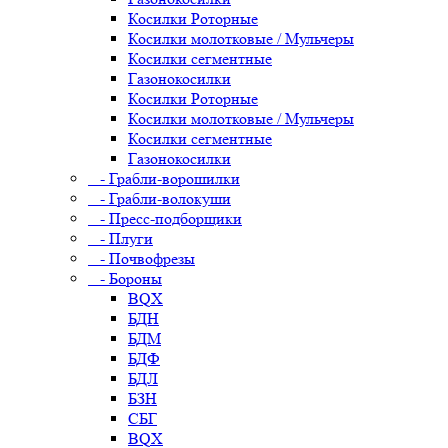
Косилки Роторные
Косилки молотковые / Мульчеры
Косилки сегментные
Газонокосилки
Косилки Роторные
Косилки молотковые / Мульчеры
Косилки сегментные
Газонокосилки
- Грабли-ворошилки
- Грабли-волокуши
- Пресс-подборщики
- Плуги
- Почвофрезы
- Бороны
BQX
БДН
БДМ
БДФ
БДЛ
БЗН
СБГ
BQX