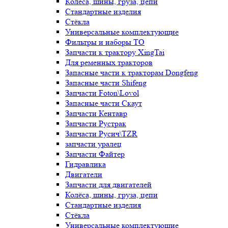
Колёса, шины, груза, цепи
Стандартные изделия
Стёкла
Универсальные комплектующие
Фильтры и наборы ТО
Запчасти к трактору XingTai
Для ременных тракторов
Запасные части к тракторам Dongfeng
Запасные части Shifeng
Запчасти Foton\Lovol
Запасные части Скаут
Запчасти Кентавр
Запчасти Рустрак
Запчасти Русич\TZR
запчасти уралец
Запчасти Файтер
Гидравлика
Двигатели
Запчасти для двигателей
Колёса, шины, груза, цепи
Стандартные изделия
Стёкла
Универсальные комплектующие