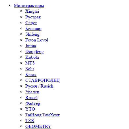
Минитракторы
Xingtai
Рустрак
Скаут
Кентавр
Shifeng
Foton Lovol
Jinma
Dongfeng
Kubota
МТЗ
Solis
Казак
СТАВРОПОЛЕЦ
Русич / Rusich
Уралец
Rossel
Файтер
YTO
TaiHong|ТайХонг
TZR
GEOMETRY