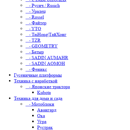
- Русич / Rusich
- Уралец
- Rossel
- Файтер
- YTO
- TaiHong|ТайХонг
- TZR
- GEOMETRY
- Батыр
- SADIN AUMAHR
- SADIN AOMOH
- Феникс
Гусеничные платформы
Техника с наработкой
- Японские трактора
Kubota
Техника для дома и сада
- Мотоблоки
Авангард
Ока
Угра
Рустрак