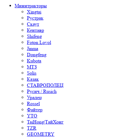
Минитракторы
Xingtai
Рустрак
Скаут
Кентавр
Shifeng
Foton Lovol
Jinma
Dongfeng
Kubota
МТЗ
Solis
Казак
СТАВРОПОЛЕЦ
Русич / Rusich
Уралец
Rossel
Файтер
YTO
TaiHong|ТайХонг
TZR
GEOMETRY