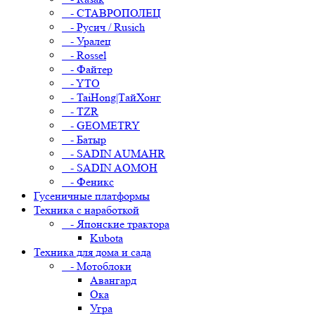
- СТАВРОПОЛЕЦ
- Русич / Rusich
- Уралец
- Rossel
- Файтер
- YTO
- TaiHong|ТайХонг
- TZR
- GEOMETRY
- Батыр
- SADIN AUMAHR
- SADIN AOMOH
- Феникс
Гусеничные платформы
Техника с наработкой
- Японские трактора
Kubota
Техника для дома и сада
- Мотоблоки
Авангард
Ока
Угра