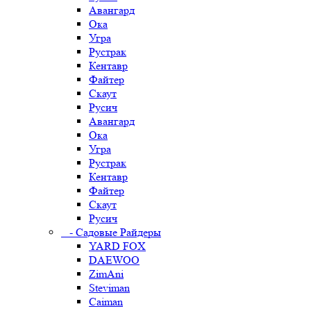
Авангард
Ока
Угра
Рустрак
Кентавр
Файтер
Скаут
Русич
Авангард
Ока
Угра
Рустрак
Кентавр
Файтер
Скаут
Русич
- Садовые Райдеры
YARD FOX
DAEWOO
ZimAni
Steviman
Caiman