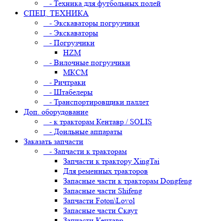
- Техника для футбольных полей
СПЕЦ. ТЕХНИКА
- Экскаваторы погрузчики
- Экскаваторы
- Погрузчики
HZM
- Вилочные погрузчики
МКСМ
- Ричтраки
- Штабелеры
- Транспортировщики паллет
Доп. оборудование
- к тракторам Кентавр / SOLIS
- Доильные аппараты
Заказать запчасти
- Запчасти к тракторам
Запчасти к трактору XingTai
Для ременных тракторов
Запасные части к тракторам Dongfeng
Запасные части Shifeng
Запчасти Foton\Lovol
Запасные части Скаут
Запчасти Кентавр