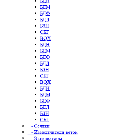
БДН
БДМ
БДФ
БДЛ
БЗН
СБГ
BQX
БДН
БДМ
БДФ
БДЛ
БЗН
СБГ
BQX
БДН
БДМ
БДФ
БДЛ
БЗН
СБГ
- Сеялки
- Измельчители веток
- Экскаваторы