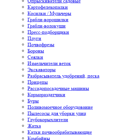
Опрыскиватели садовые
Картофелекопалки
Косилки / Мульчеры
Грабли-ворошилки
Грабли-волокуши
Пресс-подборщики
Плуги
Почвофрезы
Бороны
Сеялки
Измельчители веток
Экскаваторы
Разбрасыватель удобрений, песка
Прицепы
Рассадопосадочные машины
Кормораздатчики
Буры
Поливомоечное оборудование
Пылесосы для уборки улиц
Глубокорыхлители
Жатка
Катки почвообрабатывающие
Комбайны