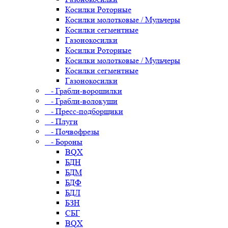
Косилки Роторные
Косилки молотковые / Мульчеры
Косилки сегментные
Газонокосилки
Косилки Роторные
Косилки молотковые / Мульчеры
Косилки сегментные
Газонокосилки
- Грабли-ворошилки
- Грабли-волокуши
- Пресс-подборщики
- Плуги
- Почвофрезы
- Бороны
BQX
БДН
БДМ
БДФ
БДЛ
БЗН
СБГ
BQX