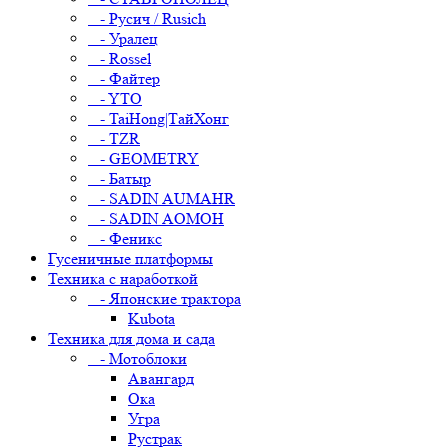
- Русич / Rusich
- Уралец
- Rossel
- Файтер
- YTO
- TaiHong|ТайХонг
- TZR
- GEOMETRY
- Батыр
- SADIN AUMAHR
- SADIN AOMOH
- Феникс
Гусеничные платформы
Техника с наработкой
- Японские трактора
Kubota
Техника для дома и сада
- Мотоблоки
Авангард
Ока
Угра
Рустрак