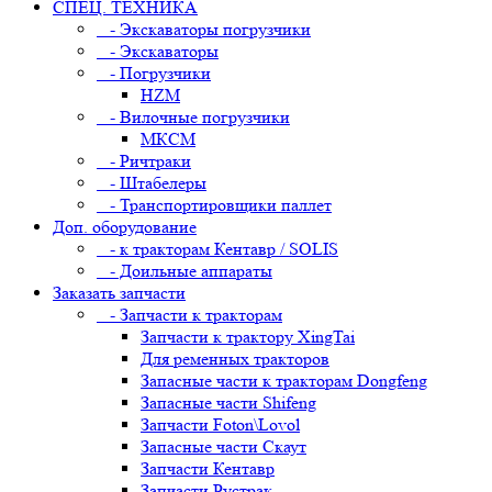
СПЕЦ. ТЕХНИКА
- Экскаваторы погрузчики
- Экскаваторы
- Погрузчики
HZM
- Вилочные погрузчики
МКСМ
- Ричтраки
- Штабелеры
- Транспортировщики паллет
Доп. оборудование
- к тракторам Кентавр / SOLIS
- Доильные аппараты
Заказать запчасти
- Запчасти к тракторам
Запчасти к трактору XingTai
Для ременных тракторов
Запасные части к тракторам Dongfeng
Запасные части Shifeng
Запчасти Foton\Lovol
Запасные части Скаут
Запчасти Кентавр
Запчасти Рустрак