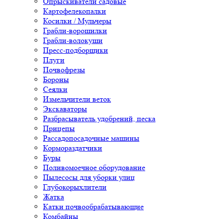
Опрыскиватели садовые
Картофелекопалки
Косилки / Мульчеры
Грабли-ворошилки
Грабли-волокуши
Пресс-подборщики
Плуги
Почвофрезы
Бороны
Сеялки
Измельчители веток
Экскаваторы
Разбрасыватель удобрений, песка
Прицепы
Рассадопосадочные машины
Кормораздатчики
Буры
Поливомоечное оборудование
Пылесосы для уборки улиц
Глубокорыхлители
Жатка
Катки почвообрабатывающие
Комбайны