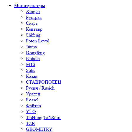
Минитракторы
Xingtai
Рустрак
Скаут
Кентавр
Shifeng
Foton Lovol
Jinma
Dongfeng
Kubota
МТЗ
Solis
Казак
СТАВРОПОЛЕЦ
Русич / Rusich
Уралец
Rossel
Файтер
YTO
TaiHong|ТайХонг
TZR
GEOMETRY