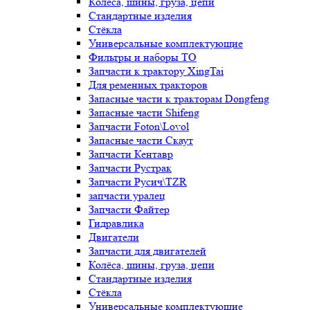
Колёса, шины, груза, цепи
Стандартные изделия
Стёкла
Универсальные комплектующие
Фильтры и наборы ТО
Запчасти к трактору XingTai
Для ременных тракторов
Запасные части к тракторам Dongfeng
Запасные части Shifeng
Запчасти Foton\Lovol
Запасные части Скаут
Запчасти Кентавр
Запчасти Рустрак
Запчасти Русич\TZR
запчасти уралец
Запчасти Файтер
Гидравлика
Двигатели
Запчасти для двигателей
Колёса, шины, груза, цепи
Стандартные изделия
Стёкла
Универсальные комплектующие