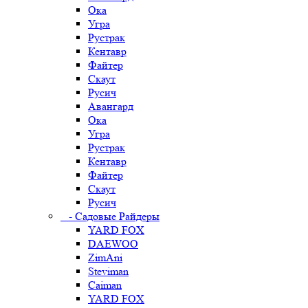
Ока
Угра
Рустрак
Кентавр
Файтер
Скаут
Русич
Авангард
Ока
Угра
Рустрак
Кентавр
Файтер
Скаут
Русич
- Садовые Райдеры
YARD FOX
DAEWOO
ZimAni
Steviman
Caiman
YARD FOX