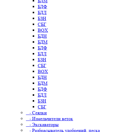
БДМ
БДФ
БДЛ
БЗН
СБГ
BQX
БДН
БДМ
БДФ
БДЛ
БЗН
СБГ
BQX
БДН
БДМ
БДФ
БДЛ
БЗН
СБГ
- Сеялки
- Измельчители веток
- Экскаваторы
- Разбрасыватель удобрений, песка