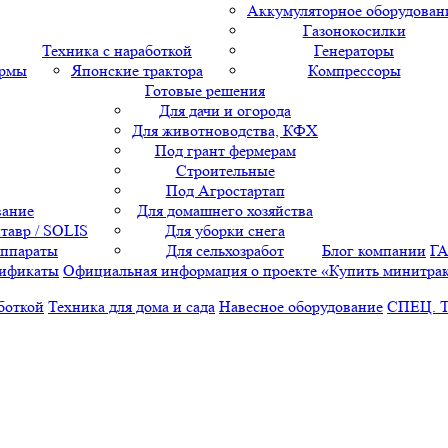
Аккумуляторное оборудован
Газонокосилки
Техника с наработкой
Генераторы
ормы
Японские трактора
Компрессоры
Готовые решения
Для дачи и огорода
Для животноводства, КФХ
Под грант фермерам
Строительные
Под Агростартап
вание
Для домашнего хозяйства
тавр / SOLIS
Для уборки снега
аппараты
Для сельхозработ
Блог компании
Г
ификаты
Официальная информация о проекте «Купить минитра
боткой
Техника для дома и сада
Навесное оборудование
СПЕЦ. 