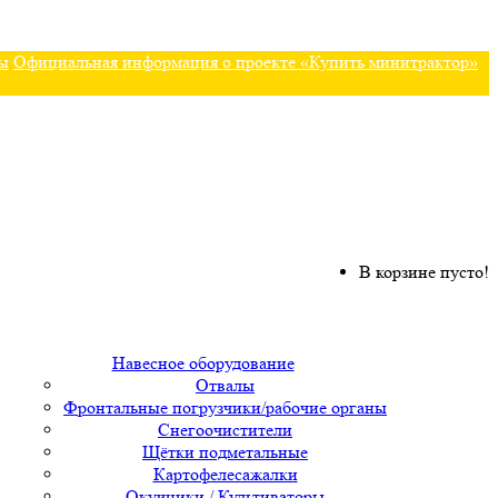
ы
Официальная информация о проекте «Купить минитрактор»
В корзине пусто!
Навесное оборудование
Отвалы
Фронтальные погрузчики/рабочие органы
Снегоочистители
Щётки подметальные
Картофелесажалки
Окучники / Культиваторы