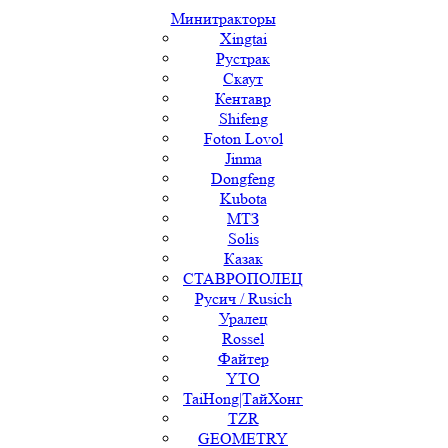
Минитракторы
Xingtai
Рустрак
Скаут
Кентавр
Shifeng
Foton Lovol
Jinma
Dongfeng
Kubota
МТЗ
Solis
Казак
СТАВРОПОЛЕЦ
Русич / Rusich
Уралец
Rossel
Файтер
YTO
TaiHong|ТайХонг
TZR
GEOMETRY