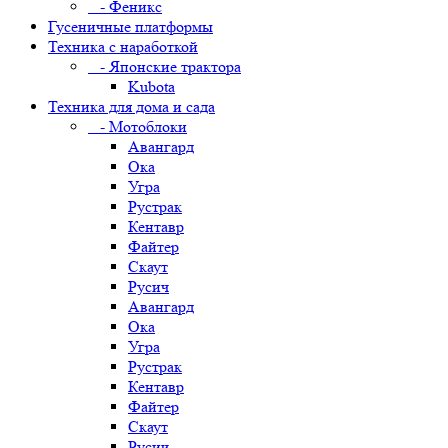
- Феникс
Гусеничные платформы
Техника с наработкой
- Японские трактора
Kubota
Техника для дома и сада
- Мотоблоки
Авангард
Ока
Угра
Рустрак
Кентавр
Файтер
Скаут
Русич
Авангард
Ока
Угра
Рустрак
Кентавр
Файтер
Скаут
Русич