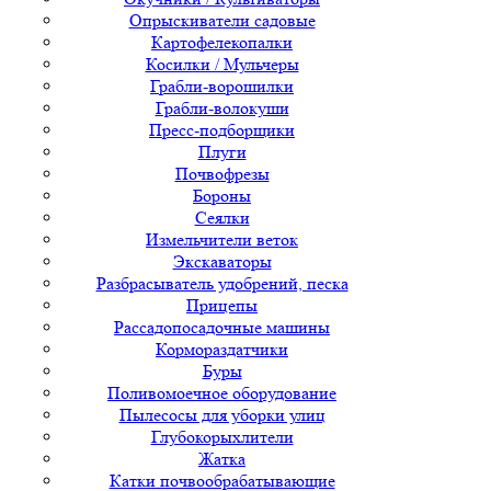
Опрыскиватели садовые
Картофелекопалки
Косилки / Мульчеры
Грабли-ворошилки
Грабли-волокуши
Пресс-подборщики
Плуги
Почвофрезы
Бороны
Сеялки
Измельчители веток
Экскаваторы
Разбрасыватель удобрений, песка
Прицепы
Рассадопосадочные машины
Кормораздатчики
Буры
Поливомоечное оборудование
Пылесосы для уборки улиц
Глубокорыхлители
Жатка
Катки почвообрабатывающие