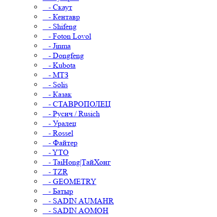
- Скаут
- Кентавр
- Shifeng
- Foton Lovol
- Jinma
- Dongfeng
- Kubota
- МТЗ
- Solis
- Казак
- СТАВРОПОЛЕЦ
- Русич / Rusich
- Уралец
- Rossel
- Файтер
- YTO
- TaiHong|ТайХонг
- TZR
- GEOMETRY
- Батыр
- SADIN AUMAHR
- SADIN AOMOH