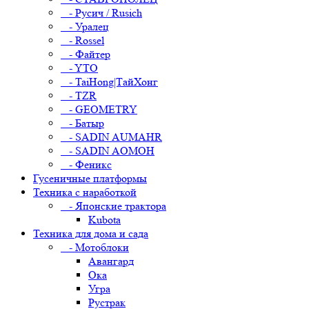
- Русич / Rusich
- Уралец
- Rossel
- Файтер
- YTO
- TaiHong|ТайХонг
- TZR
- GEOMETRY
- Батыр
- SADIN AUMAHR
- SADIN AOMOH
- Феникс
Гусеничные платформы
Техника с наработкой
- Японские трактора
Kubota
Техника для дома и сада
- Мотоблоки
Авангард
Ока
Угра
Рустрак