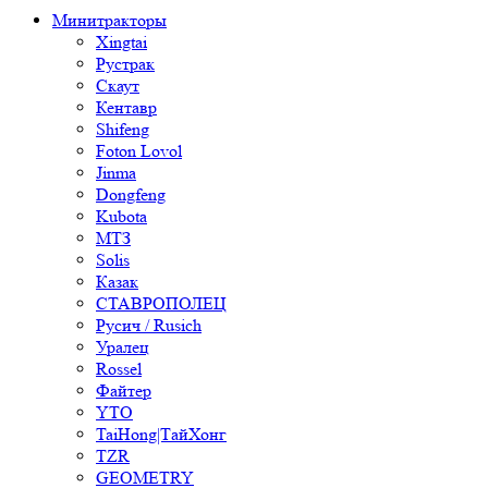
Минитракторы
Xingtai
Рустрак
Скаут
Кентавр
Shifeng
Foton Lovol
Jinma
Dongfeng
Kubota
МТЗ
Solis
Казак
СТАВРОПОЛЕЦ
Русич / Rusich
Уралец
Rossel
Файтер
YTO
TaiHong|ТайХонг
TZR
GEOMETRY