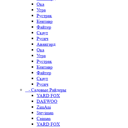
Ока
Угра
Рустрак
Кентавр
Файтер
Скаут
Русич
Авангард
Ока
Угра
Рустрак
Кентавр
Файтер
Скаут
Русич
- Садовые Райдеры
YARD FOX
DAEWOO
ZimAni
Steviman
Caiman
YARD FOX