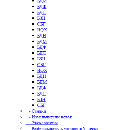
БДМ
БДФ
БДЛ
БЗН
СБГ
BQX
БДН
БДМ
БДФ
БДЛ
БЗН
СБГ
BQX
БДН
БДМ
БДФ
БДЛ
БЗН
СБГ
- Сеялки
- Измельчители веток
- Экскаваторы
- Разбрасыватель удобрений, песка