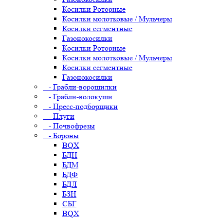
Косилки Роторные
Косилки молотковые / Мульчеры
Косилки сегментные
Газонокосилки
Косилки Роторные
Косилки молотковые / Мульчеры
Косилки сегментные
Газонокосилки
- Грабли-ворошилки
- Грабли-волокуши
- Пресс-подборщики
- Плуги
- Почвофрезы
- Бороны
BQX
БДН
БДМ
БДФ
БДЛ
БЗН
СБГ
BQX