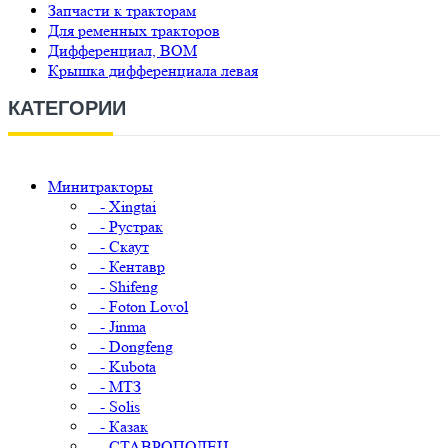
Запчасти к тракторам
Для ременных тракторов
Дифференциал, ВОМ
Крышка дифференциала левая
КАТЕГОРИИ
Минитракторы
- Xingtai
- Рустрак
- Скаут
- Кентавр
- Shifeng
- Foton Lovol
- Jinma
- Dongfeng
- Kubota
- МТЗ
- Solis
- Казак
- СТАВРОПОЛЕЦ