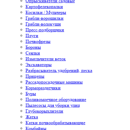
Опрыскиватели садовые
Картофелекопалки
Косилки / Мульчеры
Грабли-ворошилки
Грабли-волокуши
Пресс-подборщики
Плуги
Почвофрезы
Бороны
Сеялки
Измельчители веток
Экскаваторы
Разбрасыватель удобрений, песка
Прицепы
Рассадопосадочные машины
Кормораздатчики
Буры
Поливомоечное оборудование
Пылесосы для уборки улиц
Глубокорыхлители
Жатка
Катки почвообрабатывающие
Комбайны