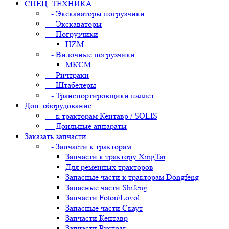
СПЕЦ. ТЕХНИКА
- Экскаваторы погрузчики
- Экскаваторы
- Погрузчики
HZM
- Вилочные погрузчики
МКСМ
- Ричтраки
- Штабелеры
- Транспортировщики паллет
Доп. оборудование
- к тракторам Кентавр / SOLIS
- Доильные аппараты
Заказать запчасти
- Запчасти к тракторам
Запчасти к трактору XingTai
Для ременных тракторов
Запасные части к тракторам Dongfeng
Запасные части Shifeng
Запчасти Foton\Lovol
Запасные части Скаут
Запчасти Кентавр
Запчасти Рустрак