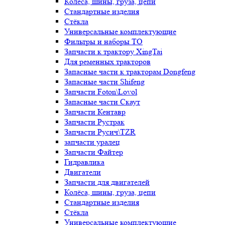
Колёса, шины, груза, цепи
Стандартные изделия
Стёкла
Универсальные комплектующие
Фильтры и наборы ТО
Запчасти к трактору XingTai
Для ременных тракторов
Запасные части к тракторам Dongfeng
Запасные части Shifeng
Запчасти Foton\Lovol
Запасные части Скаут
Запчасти Кентавр
Запчасти Рустрак
Запчасти Русич\TZR
запчасти уралец
Запчасти Файтер
Гидравлика
Двигатели
Запчасти для двигателей
Колёса, шины, груза, цепи
Стандартные изделия
Стёкла
Универсальные комплектующие