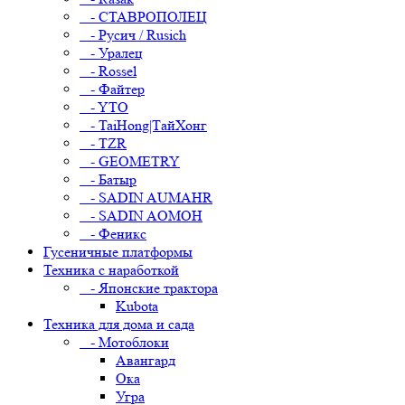
- СТАВРОПОЛЕЦ
- Русич / Rusich
- Уралец
- Rossel
- Файтер
- YTO
- TaiHong|ТайХонг
- TZR
- GEOMETRY
- Батыр
- SADIN AUMAHR
- SADIN AOMOH
- Феникс
Гусеничные платформы
Техника с наработкой
- Японские трактора
Kubota
Техника для дома и сада
- Мотоблоки
Авангард
Ока
Угра