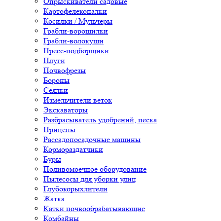
Опрыскиватели садовые
Картофелекопалки
Косилки / Мульчеры
Грабли-ворошилки
Грабли-волокуши
Пресс-подборщики
Плуги
Почвофрезы
Бороны
Сеялки
Измельчители веток
Экскаваторы
Разбрасыватель удобрений, песка
Прицепы
Рассадопосадочные машины
Кормораздатчики
Буры
Поливомоечное оборудование
Пылесосы для уборки улиц
Глубокорыхлители
Жатка
Катки почвообрабатывающие
Комбайны