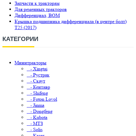
Запчасти к тракторам
Для ременных тракторов
Дифференциал, ВОМ
Крышка подшипника дифференциала (в центре болт)
Т25 (2017)
КАТЕГОРИИ
Минитракторы
- Xingtai
- Рустрак
- Скаут
- Кентавр
- Shifeng
- Foton Lovol
- Jinma
- Dongfeng
- Kubota
- МТЗ
- Solis
- Казак