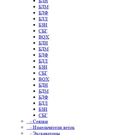
БДН
БДМ
БДФ
БДЛ
БЗН
СБГ
BQX
БДН
БДМ
БДФ
БДЛ
БЗН
СБГ
BQX
БДН
БДМ
БДФ
БДЛ
БЗН
СБГ
- Сеялки
- Измельчители веток
- Экскаваторы