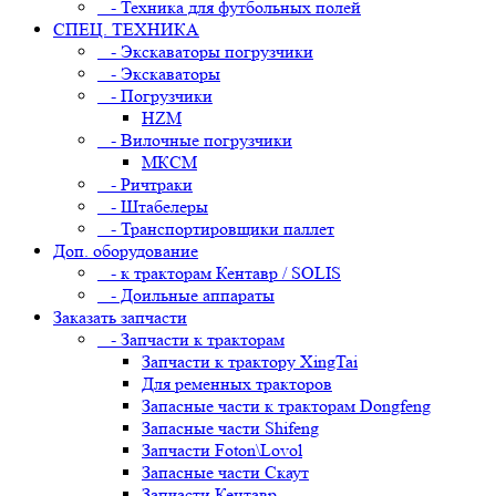
- Техника для футбольных полей
СПЕЦ. ТЕХНИКА
- Экскаваторы погрузчики
- Экскаваторы
- Погрузчики
HZM
- Вилочные погрузчики
МКСМ
- Ричтраки
- Штабелеры
- Транспортировщики паллет
Доп. оборудование
- к тракторам Кентавр / SOLIS
- Доильные аппараты
Заказать запчасти
- Запчасти к тракторам
Запчасти к трактору XingTai
Для ременных тракторов
Запасные части к тракторам Dongfeng
Запасные части Shifeng
Запчасти Foton\Lovol
Запасные части Скаут
Запчасти Кентавр