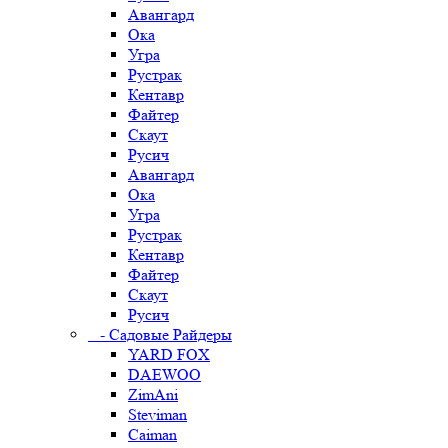
Авангард
Ока
Угра
Рустрак
Кентавр
Файтер
Скаут
Русич
Авангард
Ока
Угра
Рустрак
Кентавр
Файтер
Скаут
Русич
- Садовые Райдеры
YARD FOX
DAEWOO
ZimAni
Steviman
Caiman