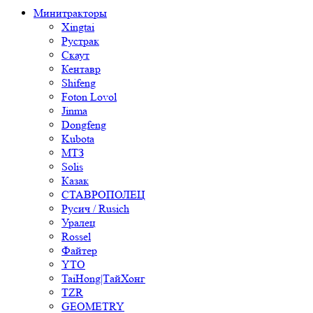
Минитракторы
Xingtai
Рустрак
Скаут
Кентавр
Shifeng
Foton Lovol
Jinma
Dongfeng
Kubota
МТЗ
Solis
Казак
СТАВРОПОЛЕЦ
Русич / Rusich
Уралец
Rossel
Файтер
YTO
TaiHong|ТайХонг
TZR
GEOMETRY