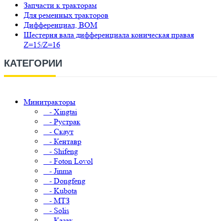
Запчасти к тракторам
Для ременных тракторов
Дифференциал, ВОМ
Шестерня вала дифференциала коническая правая
Z=15/Z=16
КАТЕГОРИИ
Минитракторы
- Xingtai
- Рустрак
- Скаут
- Кентавр
- Shifeng
- Foton Lovol
- Jinma
- Dongfeng
- Kubota
- МТЗ
- Solis
- Казак