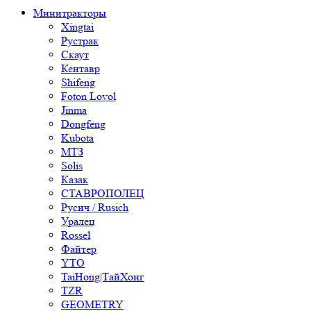
Минитракторы
Xingtai
Рустрак
Скаут
Кентавр
Shifeng
Foton Lovol
Jinma
Dongfeng
Kubota
МТЗ
Solis
Казак
СТАВРОПОЛЕЦ
Русич / Rusich
Уралец
Rossel
Файтер
YTO
TaiHong|ТайХонг
TZR
GEOMETRY