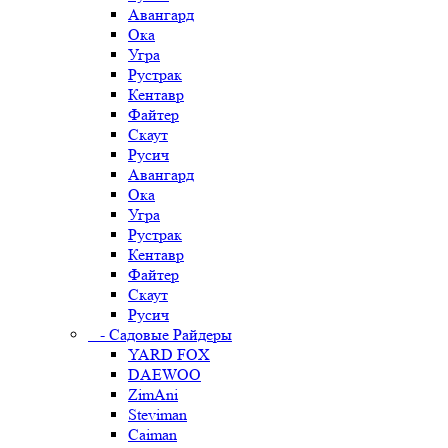
Авангард
Ока
Угра
Рустрак
Кентавр
Файтер
Скаут
Русич
Авангард
Ока
Угра
Рустрак
Кентавр
Файтер
Скаут
Русич
- Садовые Райдеры
YARD FOX
DAEWOO
ZimAni
Steviman
Caiman