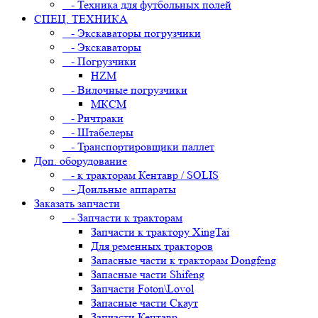
- Техника для футбольных полей
СПЕЦ. ТЕХНИКА
- Экскаваторы погрузчики
- Экскаваторы
- Погрузчики
HZM
- Вилочные погрузчики
МКСМ
- Ричтраки
- Штабелеры
- Транспортировщики паллет
Доп. оборудование
- к тракторам Кентавр / SOLIS
- Доильные аппараты
Заказать запчасти
- Запчасти к тракторам
Запчасти к трактору XingTai
Для ременных тракторов
Запасные части к тракторам Dongfeng
Запасные части Shifeng
Запчасти Foton\Lovol
Запасные части Скаут
Запчасти Кентавр