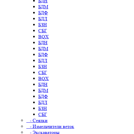
БДН
БДМ
БДФ
БДЛ
БЗН
СБГ
BQX
БДН
БДМ
БДФ
БДЛ
БЗН
СБГ
BQX
БДН
БДМ
БДФ
БДЛ
БЗН
СБГ
- Сеялки
- Измельчители веток
- Экскаваторы