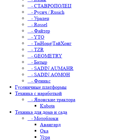
- СТАВРОПОЛЕЦ
- Русич / Rusich
- Уралец
- Rossel
- Файтер
- YTO
- TaiHong|ТайХонг
- TZR
- GEOMETRY
- Батыр
- SADIN AUMAHR
- SADIN AOMOH
- Феникс
Гусеничные платформы
Техника с наработкой
- Японские трактора
Kubota
Техника для дома и сада
- Мотоблоки
Авангард
Ока
Угра