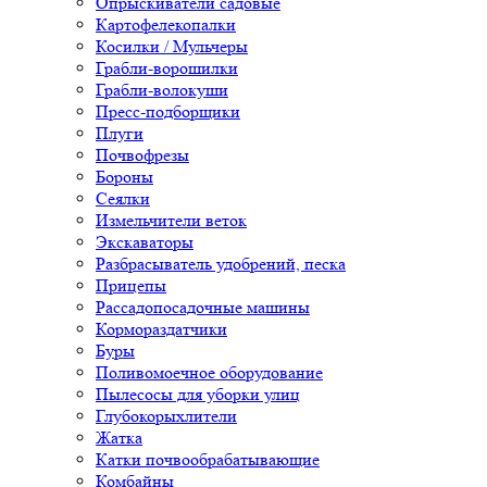
Опрыскиватели садовые
Картофелекопалки
Косилки / Мульчеры
Грабли-ворошилки
Грабли-волокуши
Пресс-подборщики
Плуги
Почвофрезы
Бороны
Сеялки
Измельчители веток
Экскаваторы
Разбрасыватель удобрений, песка
Прицепы
Рассадопосадочные машины
Кормораздатчики
Буры
Поливомоечное оборудование
Пылесосы для уборки улиц
Глубокорыхлители
Жатка
Катки почвообрабатывающие
Комбайны