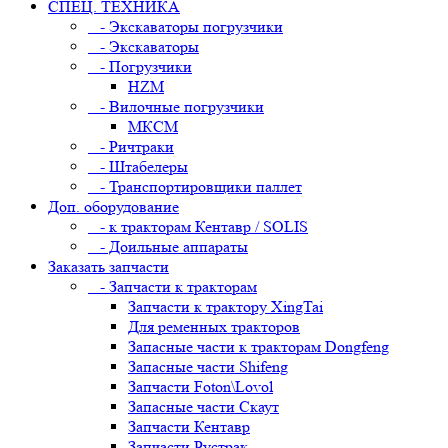
СПЕЦ. ТЕХНИКА
- Экскаваторы погрузчики
- Экскаваторы
- Погрузчики
HZM
- Вилочные погрузчики
МКСМ
- Ричтраки
- Штабелеры
- Транспортировщики паллет
Доп. оборудование
- к тракторам Кентавр / SOLIS
- Доильные аппараты
Заказать запчасти
- Запчасти к тракторам
Запчасти к трактору XingTai
Для ременных тракторов
Запасные части к тракторам Dongfeng
Запасные части Shifeng
Запчасти Foton\Lovol
Запасные части Скаут
Запчасти Кентавр
Запчасти Рустрак