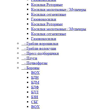
Косилки Роторные
Косилки молотковые / Мульчеры
Косилки сегментные
Газонокосилки
Косилки Роторные
Косилки молотковые / Мульчеры
Косилки сегментные
Газонокосилки
- Грабли-ворошилки
- Грабли-волокуши
- Пресс-подборщики
- Плуги
- Почвофрезы
- Бороны
BQX
БДН
БДМ
БДФ
БДЛ
БЗН
СБГ
BQX