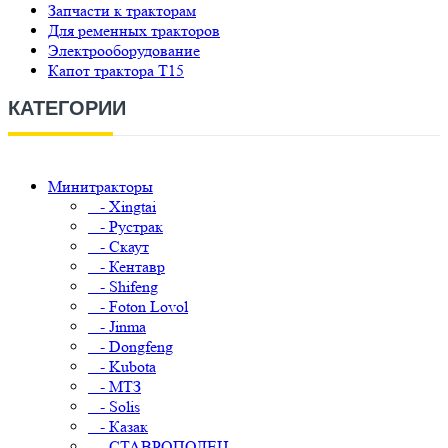
Запчасти к тракторам
Для ременных тракторов
Электрооборудование
Капот трактора Т15
КАТЕГОРИИ
Минитракторы
- Xingtai
- Рустрак
- Скаут
- Кентавр
- Shifeng
- Foton Lovol
- Jinma
- Dongfeng
- Kubota
- МТЗ
- Solis
- Казак
- СТАВРОПОЛЕЦ