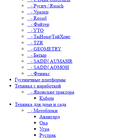
- Русич / Rusich
- Уралец
- Rossel
- Файтер
- YTO
- TaiHong|ТайХонг
- TZR
- GEOMETRY
- Батыр
- SADIN AUMAHR
- SADIN AOMOH
- Феникс
Гусеничные платформы
Техника с наработкой
- Японские трактора
Kubota
Техника для дома и сада
- Мотоблоки
Авангард
Ока
Угра
Рустрак