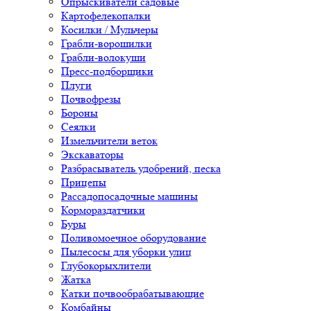
Опрыскиватели садовые
Картофелекопалки
Косилки / Мульчеры
Грабли-ворошилки
Грабли-волокуши
Пресс-подборщики
Плуги
Почвофрезы
Бороны
Сеялки
Измельчители веток
Экскаваторы
Разбрасыватель удобрений, песка
Прицепы
Рассадопосадочные машины
Кормораздатчики
Буры
Поливомоечное оборудование
Пылесосы для уборки улиц
Глубокорыхлители
Жатка
Катки почвообрабатывающие
Комбайны