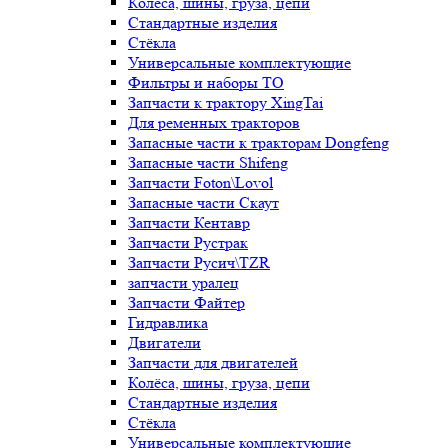
Колёса, шины, груза, цепи
Стандартные изделия
Стёкла
Универсальные комплектующие
Фильтры и наборы ТО
Запчасти к трактору XingTai
Для ременных тракторов
Запасные части к тракторам Dongfeng
Запасные части Shifeng
Запчасти Foton\Lovol
Запасные части Скаут
Запчасти Кентавр
Запчасти Рустрак
Запчасти Русич\TZR
запчасти уралец
Запчасти Файтер
Гидравлика
Двигатели
Запчасти для двигателей
Колёса, шины, груза, цепи
Стандартные изделия
Стёкла
Универсальные комплектующие