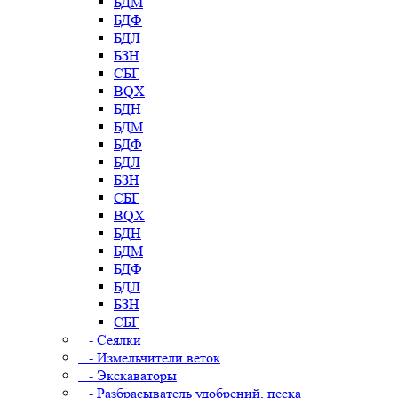
БДМ
БДФ
БДЛ
БЗН
СБГ
BQX
БДН
БДМ
БДФ
БДЛ
БЗН
СБГ
BQX
БДН
БДМ
БДФ
БДЛ
БЗН
СБГ
- Сеялки
- Измельчители веток
- Экскаваторы
- Разбрасыватель удобрений, песка