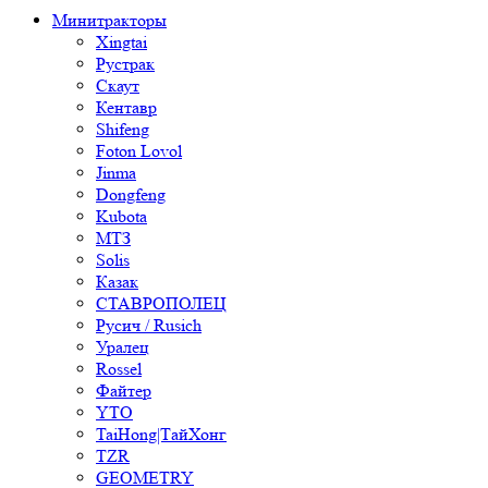
Минитракторы
Xingtai
Рустрак
Скаут
Кентавр
Shifeng
Foton Lovol
Jinma
Dongfeng
Kubota
МТЗ
Solis
Казак
СТАВРОПОЛЕЦ
Русич / Rusich
Уралец
Rossel
Файтер
YTO
TaiHong|ТайХонг
TZR
GEOMETRY