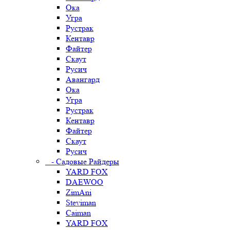
Ока
Угра
Рустрак
Кентавр
Файтер
Скаут
Русич
Авангард
Ока
Угра
Рустрак
Кентавр
Файтер
Скаут
Русич
- Садовые Райдеры
YARD FOX
DAEWOO
ZimAni
Steviman
Caiman
YARD FOX