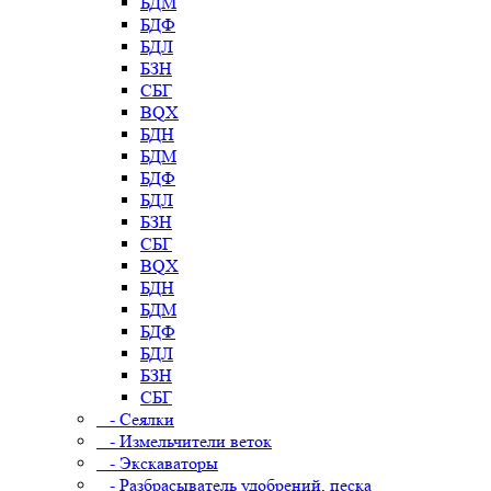
БДМ
БДФ
БДЛ
БЗН
СБГ
BQX
БДН
БДМ
БДФ
БДЛ
БЗН
СБГ
BQX
БДН
БДМ
БДФ
БДЛ
БЗН
СБГ
- Сеялки
- Измельчители веток
- Экскаваторы
- Разбрасыватель удобрений, песка