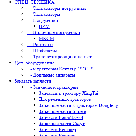
СПЕЦ. ТЕХНИКА
- Экскаваторы погрузчики
- Экскаваторы
- Погрузчики
HZM
- Вилочные погрузчики
МКСМ
- Ричтраки
- Штабелеры
- Транспортировщики паллет
Доп. оборудование
- к тракторам Кентавр / SOLIS
- Доильные аппараты
Заказать запчасти
- Запчасти к тракторам
Запчасти к трактору XingTai
Для ременных тракторов
Запасные части к тракторам Dongfeng
Запасные части Shifeng
Запчасти Foton\Lovol
Запасные части Скаут
Запчасти Кентавр
Запчасти Рустрак