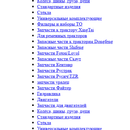
Колёса, шины, груза, цепи
Стандартные изделия
Стёкла
Универсальные комплектующие
Фильтры и наборы ТО
Запчасти к трактору XingTai
Для ременных тракторов
Запасные части к тракторам Dongfeng
Запасные части Shifeng
Запчасти Foton\Lovol
Запасные части Скаут
Запчасти Кентавр
Запчасти Рустрак
Запчасти Русич\TZR
запчасти уралец
Запчасти Файтер
Гидравлика
Двигатели
Запчасти для двигателей
Колёса, шины, груза, цепи
Стандартные изделия
Стёкла
Универсальные комплектующие