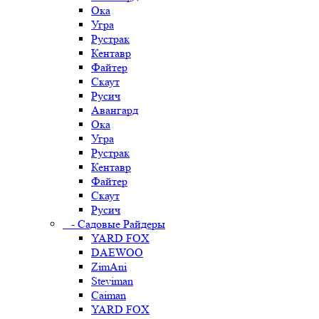
Ока
Угра
Рустрак
Кентавр
Файтер
Скаут
Русич
Авангард
Ока
Угра
Рустрак
Кентавр
Файтер
Скаут
Русич
- Садовые Райдеры
YARD FOX
DAEWOO
ZimAni
Steviman
Caiman
YARD FOX