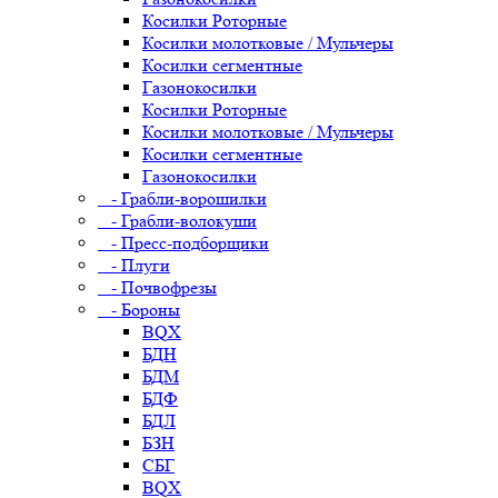
Косилки Роторные
Косилки молотковые / Мульчеры
Косилки сегментные
Газонокосилки
Косилки Роторные
Косилки молотковые / Мульчеры
Косилки сегментные
Газонокосилки
- Грабли-ворошилки
- Грабли-волокуши
- Пресс-подборщики
- Плуги
- Почвофрезы
- Бороны
BQX
БДН
БДМ
БДФ
БДЛ
БЗН
СБГ
BQX