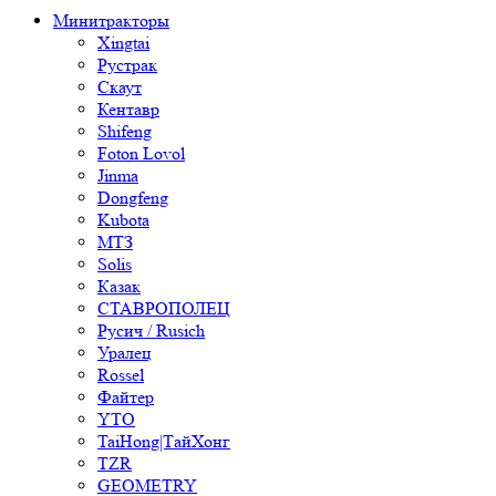
Минитракторы
Xingtai
Рустрак
Скаут
Кентавр
Shifeng
Foton Lovol
Jinma
Dongfeng
Kubota
МТЗ
Solis
Казак
СТАВРОПОЛЕЦ
Русич / Rusich
Уралец
Rossel
Файтер
YTO
TaiHong|ТайХонг
TZR
GEOMETRY