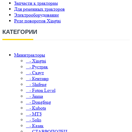
Запчасти к тракторам
Для ременных тракторов
Электрооборудование
Реле поворотов Xingtai
КАТЕГОРИИ
Минитракторы
- Xingtai
- Рустрак
- Скаут
- Кентавр
- Shifeng
- Foton Lovol
- Jinma
- Dongfeng
- Kubota
- МТЗ
- Solis
- Казак
- СТАВРОПОЛЕЦ