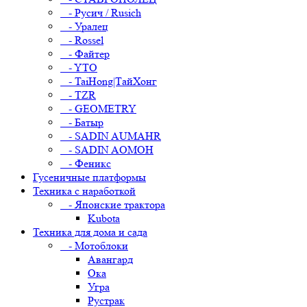
- Русич / Rusich
- Уралец
- Rossel
- Файтер
- YTO
- TaiHong|ТайХонг
- TZR
- GEOMETRY
- Батыр
- SADIN AUMAHR
- SADIN AOMOH
- Феникс
Гусеничные платформы
Техника с наработкой
- Японские трактора
Kubota
Техника для дома и сада
- Мотоблоки
Авангард
Ока
Угра
Рустрак