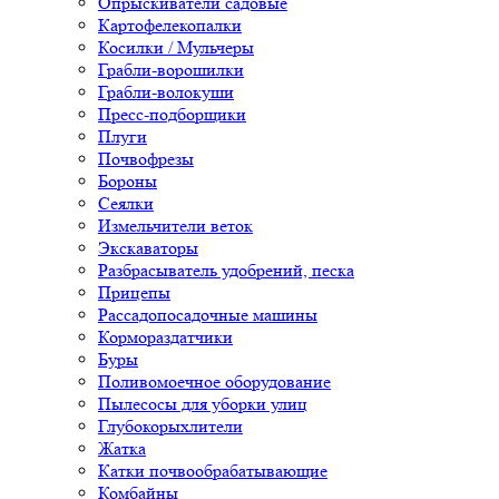
Опрыскиватели садовые
Картофелекопалки
Косилки / Мульчеры
Грабли-ворошилки
Грабли-волокуши
Пресс-подборщики
Плуги
Почвофрезы
Бороны
Сеялки
Измельчители веток
Экскаваторы
Разбрасыватель удобрений, песка
Прицепы
Рассадопосадочные машины
Кормораздатчики
Буры
Поливомоечное оборудование
Пылесосы для уборки улиц
Глубокорыхлители
Жатка
Катки почвообрабатывающие
Комбайны