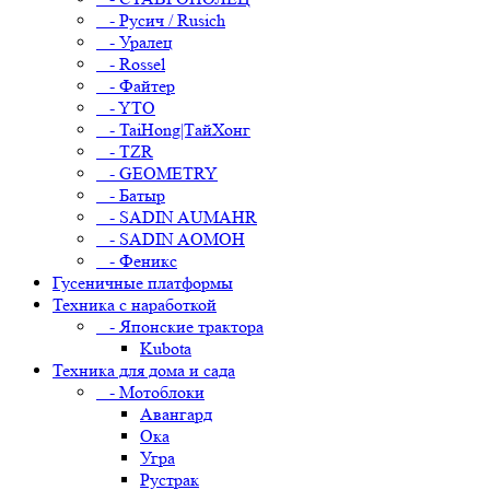
- Русич / Rusich
- Уралец
- Rossel
- Файтер
- YTO
- TaiHong|ТайХонг
- TZR
- GEOMETRY
- Батыр
- SADIN AUMAHR
- SADIN AOMOH
- Феникс
Гусеничные платформы
Техника с наработкой
- Японские трактора
Kubota
Техника для дома и сада
- Мотоблоки
Авангард
Ока
Угра
Рустрак