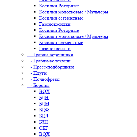
Косилки Роторные
Косилки молотковые / Мульчеры
Косилки сегментные
Газонокосилки
Косилки Роторные
Косилки молотковые / Мульчеры
Косилки сегментные
Газонокосилки
- Грабли-ворошилки
- Грабли-волокуши
- Пресс-подборщики
- Плуги
- Почвофрезы
- Бороны
BQX
БДН
БДМ
БДФ
БДЛ
БЗН
СБГ
BQX