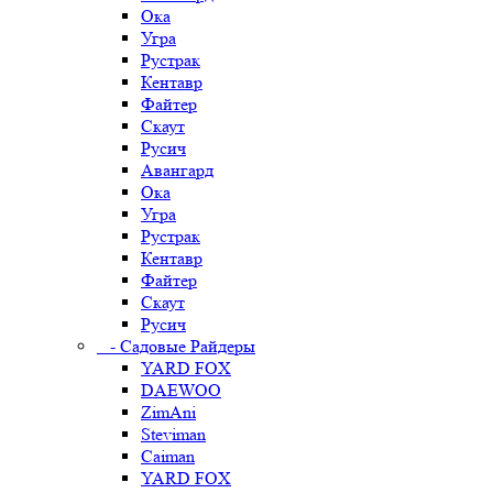
Ока
Угра
Рустрак
Кентавр
Файтер
Скаут
Русич
Авангард
Ока
Угра
Рустрак
Кентавр
Файтер
Скаут
Русич
- Садовые Райдеры
YARD FOX
DAEWOO
ZimAni
Steviman
Caiman
YARD FOX