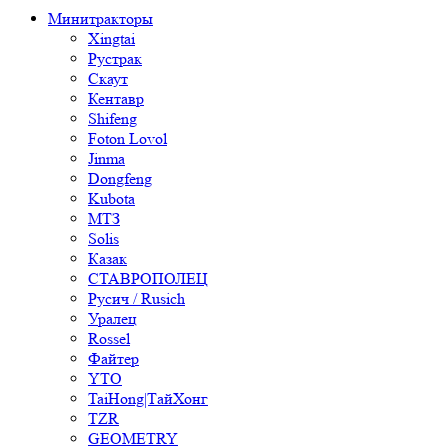
Минитракторы
Xingtai
Рустрак
Скаут
Кентавр
Shifeng
Foton Lovol
Jinma
Dongfeng
Kubota
МТЗ
Solis
Казак
СТАВРОПОЛЕЦ
Русич / Rusich
Уралец
Rossel
Файтер
YTO
TaiHong|ТайХонг
TZR
GEOMETRY