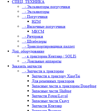
СПЕЦ. ТЕХНИКА
- Экскаваторы погрузчики
- Экскаваторы
- Погрузчики
HZM
- Вилочные погрузчики
МКСМ
- Ричтраки
- Штабелеры
- Транспортировщики паллет
Доп. оборудование
- к тракторам Кентавр / SOLIS
- Доильные аппараты
Заказать запчасти
- Запчасти к тракторам
Запчасти к трактору XingTai
Для ременных тракторов
Запасные части к тракторам Dongfeng
Запасные части Shifeng
Запчасти Foton\Lovol
Запасные части Скаут
Запчасти Кентавр
Запчасти Рустрак