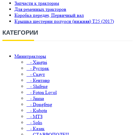
Запчасти к тракторам
Для ременных тракторов
Коробка передач, Первичный вал
Крышка шестерни полуоси (нижняя) Т25 (2017)
КАТЕГОРИИ
Минитракторы
- Xingtai
- Рустрак
- Скаут
- Кентавр
- Shifeng
- Foton Lovol
- Jinma
- Dongfeng
- Kubota
- МТЗ
- Solis
- Казак
- СТАВРОПОЛЕЦ