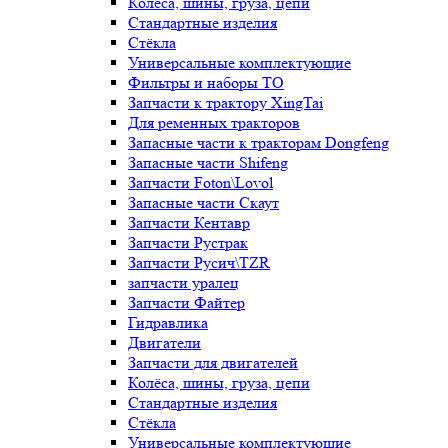
Колёса, шины, груза, цепи
Стандартные изделия
Стёкла
Универсальные комплектующие
Фильтры и наборы ТО
Запчасти к трактору XingTai
Для ременных тракторов
Запасные части к тракторам Dongfeng
Запасные части Shifeng
Запчасти Foton\Lovol
Запасные части Скаут
Запчасти Кентавр
Запчасти Рустрак
Запчасти Русич\TZR
запчасти уралец
Запчасти Файтер
Гидравлика
Двигатели
Запчасти для двигателей
Колёса, шины, груза, цепи
Стандартные изделия
Стёкла
Универсальные комплектующие