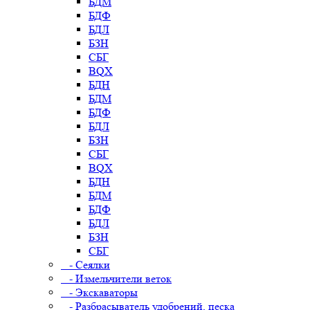
БДМ
БДФ
БДЛ
БЗН
СБГ
BQX
БДН
БДМ
БДФ
БДЛ
БЗН
СБГ
BQX
БДН
БДМ
БДФ
БДЛ
БЗН
СБГ
- Сеялки
- Измельчители веток
- Экскаваторы
- Разбрасыватель удобрений, песка