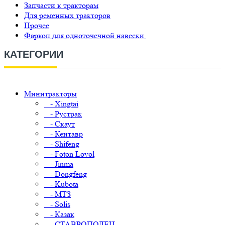
Запчасти к тракторам
Для ременных тракторов
Прочее
Фаркоп для одноточечной навески
КАТЕГОРИИ
Минитракторы
- Xingtai
- Рустрак
- Скаут
- Кентавр
- Shifeng
- Foton Lovol
- Jinma
- Dongfeng
- Kubota
- МТЗ
- Solis
- Казак
- СТАВРОПОЛЕЦ