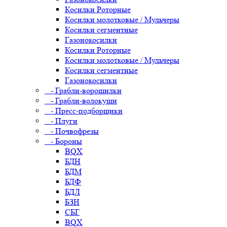
Косилки Роторные
Косилки молотковые / Мульчеры
Косилки сегментные
Газонокосилки
Косилки Роторные
Косилки молотковые / Мульчеры
Косилки сегментные
Газонокосилки
- Грабли-ворошилки
- Грабли-волокуши
- Пресс-подборщики
- Плуги
- Почвофрезы
- Бороны
BQX
БДН
БДМ
БДФ
БДЛ
БЗН
СБГ
BQX