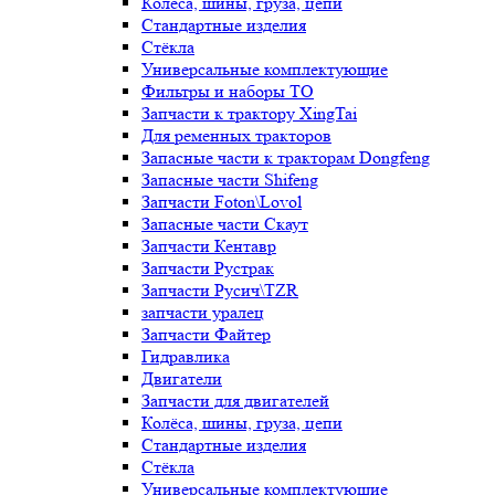
Колёса, шины, груза, цепи
Стандартные изделия
Стёкла
Универсальные комплектующие
Фильтры и наборы ТО
Запчасти к трактору XingTai
Для ременных тракторов
Запасные части к тракторам Dongfeng
Запасные части Shifeng
Запчасти Foton\Lovol
Запасные части Скаут
Запчасти Кентавр
Запчасти Рустрак
Запчасти Русич\TZR
запчасти уралец
Запчасти Файтер
Гидравлика
Двигатели
Запчасти для двигателей
Колёса, шины, груза, цепи
Стандартные изделия
Стёкла
Универсальные комплектующие