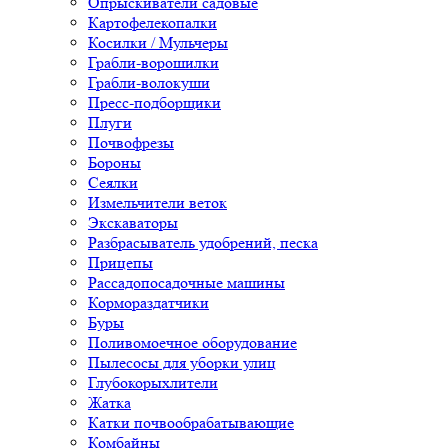
Опрыскиватели садовые
Картофелекопалки
Косилки / Мульчеры
Грабли-ворошилки
Грабли-волокуши
Пресс-подборщики
Плуги
Почвофрезы
Бороны
Сеялки
Измельчители веток
Экскаваторы
Разбрасыватель удобрений, песка
Прицепы
Рассадопосадочные машины
Кормораздатчики
Буры
Поливомоечное оборудование
Пылесосы для уборки улиц
Глубокорыхлители
Жатка
Катки почвообрабатывающие
Комбайны