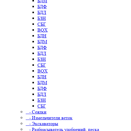
БДМ
БДФ
БДЛ
БЗН
СБГ
BQX
БДН
БДМ
БДФ
БДЛ
БЗН
СБГ
BQX
БДН
БДМ
БДФ
БДЛ
БЗН
СБГ
- Сеялки
- Измельчители веток
- Экскаваторы
- Разбрасыватель удобрений, песка