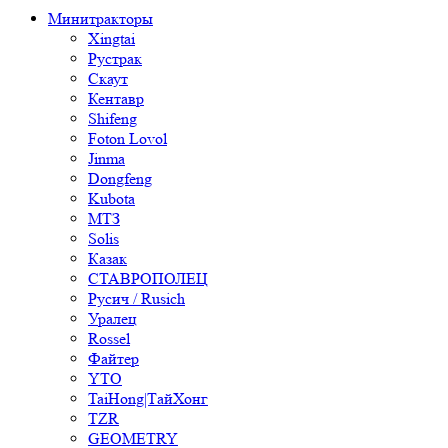
Минитракторы
Xingtai
Рустрак
Скаут
Кентавр
Shifeng
Foton Lovol
Jinma
Dongfeng
Kubota
МТЗ
Solis
Казак
СТАВРОПОЛЕЦ
Русич / Rusich
Уралец
Rossel
Файтер
YTO
TaiHong|ТайХонг
TZR
GEOMETRY