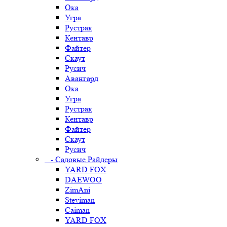
Ока
Угра
Рустрак
Кентавр
Файтер
Скаут
Русич
Авангард
Ока
Угра
Рустрак
Кентавр
Файтер
Скаут
Русич
- Садовые Райдеры
YARD FOX
DAEWOO
ZimAni
Steviman
Caiman
YARD FOX