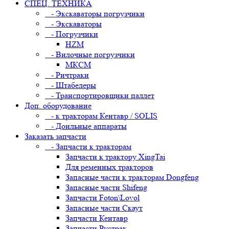
СПЕЦ. ТЕХНИКА
- Экскаваторы погрузчики
- Экскаваторы
- Погрузчики
HZM
- Вилочные погрузчики
МКСМ
- Ричтраки
- Штабелеры
- Транспортировщики паллет
Доп. оборудование
- к тракторам Кентавр / SOLIS
- Доильные аппараты
Заказать запчасти
- Запчасти к тракторам
Запчасти к трактору XingTai
Для ременных тракторов
Запасные части к тракторам Dongfeng
Запасные части Shifeng
Запчасти Foton\Lovol
Запасные части Скаут
Запчасти Кентавр
Запчасти Рустрак