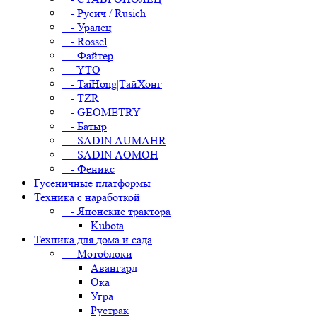
- Русич / Rusich
- Уралец
- Rossel
- Файтер
- YTO
- TaiHong|ТайХонг
- TZR
- GEOMETRY
- Батыр
- SADIN AUMAHR
- SADIN AOMOH
- Феникс
Гусеничные платформы
Техника с наработкой
- Японские трактора
Kubota
Техника для дома и сада
- Мотоблоки
Авангард
Ока
Угра
Рустрак