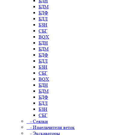
БДН
БДМ
БДФ
БДЛ
БЗН
СБГ
BQX
БДН
БДМ
БДФ
БДЛ
БЗН
СБГ
BQX
БДН
БДМ
БДФ
БДЛ
БЗН
СБГ
- Сеялки
- Измельчители веток
- Экскаваторы