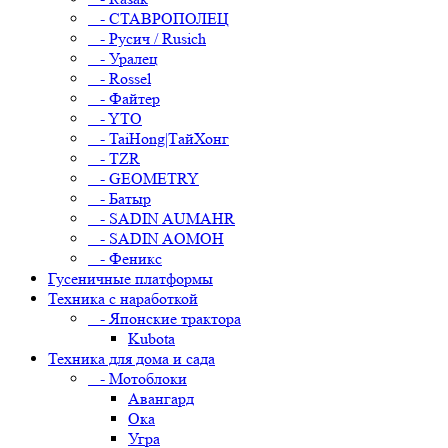
- СТАВРОПОЛЕЦ
- Русич / Rusich
- Уралец
- Rossel
- Файтер
- YTO
- TaiHong|ТайХонг
- TZR
- GEOMETRY
- Батыр
- SADIN AUMAHR
- SADIN AOMOH
- Феникс
Гусеничные платформы
Техника с наработкой
- Японские трактора
Kubota
Техника для дома и сада
- Мотоблоки
Авангард
Ока
Угра