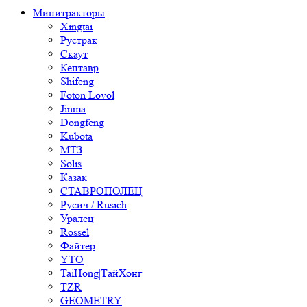
Минитракторы
Xingtai
Рустрак
Скаут
Кентавр
Shifeng
Foton Lovol
Jinma
Dongfeng
Kubota
МТЗ
Solis
Казак
СТАВРОПОЛЕЦ
Русич / Rusich
Уралец
Rossel
Файтер
YTO
TaiHong|ТайХонг
TZR
GEOMETRY