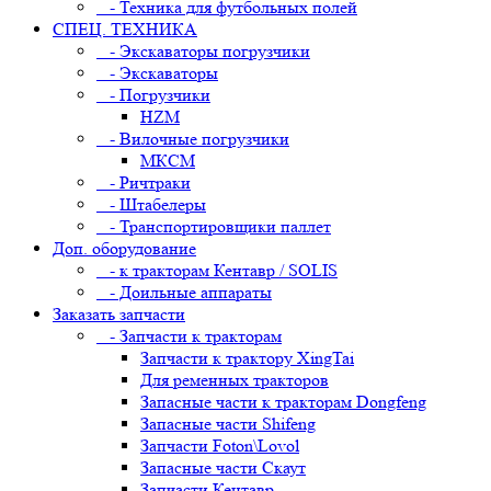
- Техника для футбольных полей
СПЕЦ. ТЕХНИКА
- Экскаваторы погрузчики
- Экскаваторы
- Погрузчики
HZM
- Вилочные погрузчики
МКСМ
- Ричтраки
- Штабелеры
- Транспортировщики паллет
Доп. оборудование
- к тракторам Кентавр / SOLIS
- Доильные аппараты
Заказать запчасти
- Запчасти к тракторам
Запчасти к трактору XingTai
Для ременных тракторов
Запасные части к тракторам Dongfeng
Запасные части Shifeng
Запчасти Foton\Lovol
Запасные части Скаут
Запчасти Кентавр