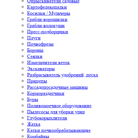
Опрыскиватели садовые
Картофелекопалки
Косилки / Мульчеры
Грабли-ворошилки
Грабли-волокуши
Пресс-подборщики
Плуги
Почвофрезы
Бороны
Сеялки
Измельчители веток
Экскаваторы
Разбрасыватель удобрений, песка
Прицепы
Рассадопосадочные машины
Кормораздатчики
Буры
Поливомоечное оборудование
Пылесосы для уборки улиц
Глубокорыхлители
Жатка
Катки почвообрабатывающие
Комбайны