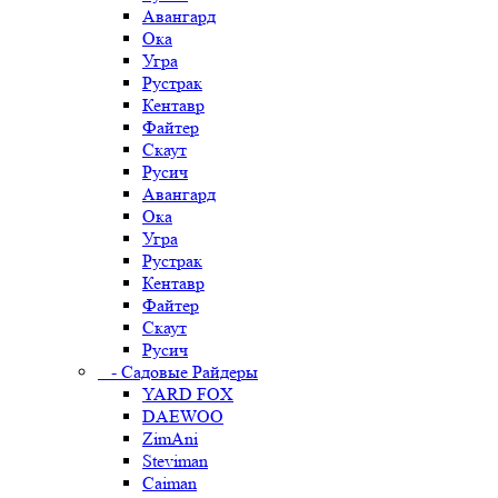
Авангард
Ока
Угра
Рустрак
Кентавр
Файтер
Скаут
Русич
Авангард
Ока
Угра
Рустрак
Кентавр
Файтер
Скаут
Русич
- Садовые Райдеры
YARD FOX
DAEWOO
ZimAni
Steviman
Caiman