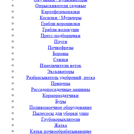
Опрыскиватели садовые
Картофелекопалки
Косилки / Мульчеры
Грабли-ворошилки
Грабли-волокуши
Пресс-подборщики
Плуги
Почвофрезы
Бороны
Сеялки
Измельчители веток
Экскаваторы
Разбрасыватель удобрений, песка
Прицепы
Рассадопосадочные машины
Кормораздатчики
Буры
Поливомоечное оборудование
Пылесосы для уборки улиц
Глубокорыхлители
Жатка
Катки почвообрабатывающие