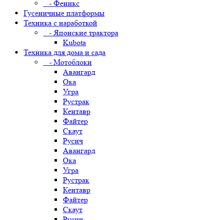
- Феникс
Гусеничные платформы
Техника с наработкой
- Японские трактора
Kubota
Техника для дома и сада
- Мотоблоки
Авангард
Ока
Угра
Рустрак
Кентавр
Файтер
Скаут
Русич
Авангард
Ока
Угра
Рустрак
Кентавр
Файтер
Скаут
Русич