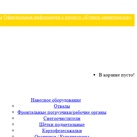
ы
Официальная информация о проекте «Купить минитрактор»
В корзине пусто!
Навесное оборудование
Отвалы
Фронтальные погрузчики/рабочие органы
Снегоочистители
Щётки подметальные
Картофелесажалки
Окучники / Культиваторы