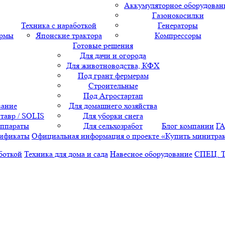
Аккумуляторное оборудован
Газонокосилки
Техника с наработкой
Генераторы
ормы
Японские трактора
Компрессоры
Готовые решения
Для дачи и огорода
Для животноводства, КФХ
Под грант фермерам
Строительные
Под Агростартап
вание
Для домашнего хозяйства
тавр / SOLIS
Для уборки снега
аппараты
Для сельхозработ
Блог компании
Г
ификаты
Официальная информация о проекте «Купить минитра
боткой
Техника для дома и сада
Навесное оборудование
СПЕЦ. 