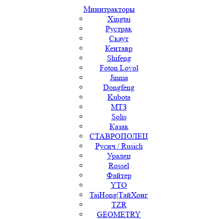
Минитракторы
Xingtai
Рустрак
Скаут
Кентавр
Shifeng
Foton Lovol
Jinma
Dongfeng
Kubota
МТЗ
Solis
Казак
СТАВРОПОЛЕЦ
Русич / Rusich
Уралец
Rossel
Файтер
YTO
TaiHong|ТайХонг
TZR
GEOMETRY