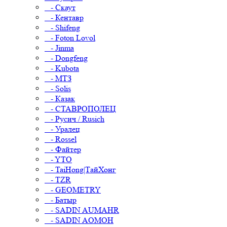
- Скаут
- Кентавр
- Shifeng
- Foton Lovol
- Jinma
- Dongfeng
- Kubota
- МТЗ
- Solis
- Казак
- СТАВРОПОЛЕЦ
- Русич / Rusich
- Уралец
- Rossel
- Файтер
- YTO
- TaiHong|ТайХонг
- TZR
- GEOMETRY
- Батыр
- SADIN AUMAHR
- SADIN AOMOH