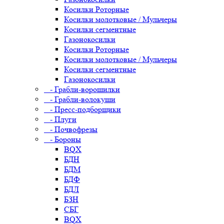
Косилки Роторные
Косилки молотковые / Мульчеры
Косилки сегментные
Газонокосилки
Косилки Роторные
Косилки молотковые / Мульчеры
Косилки сегментные
Газонокосилки
- Грабли-ворошилки
- Грабли-волокуши
- Пресс-подборщики
- Плуги
- Почвофрезы
- Бороны
BQX
БДН
БДМ
БДФ
БДЛ
БЗН
СБГ
BQX