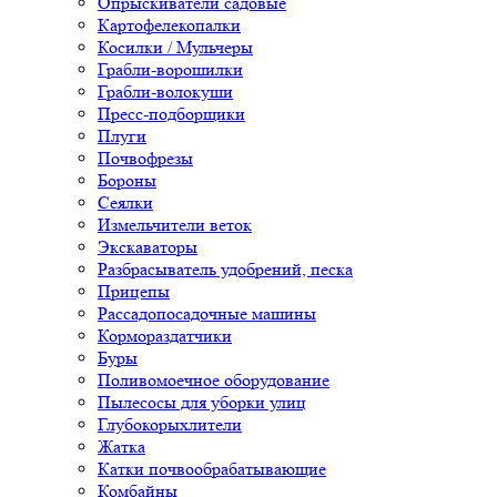
Опрыскиватели садовые
Картофелекопалки
Косилки / Мульчеры
Грабли-ворошилки
Грабли-волокуши
Пресс-подборщики
Плуги
Почвофрезы
Бороны
Сеялки
Измельчители веток
Экскаваторы
Разбрасыватель удобрений, песка
Прицепы
Рассадопосадочные машины
Кормораздатчики
Буры
Поливомоечное оборудование
Пылесосы для уборки улиц
Глубокорыхлители
Жатка
Катки почвообрабатывающие
Комбайны