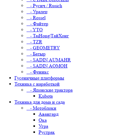
- Русич / Rusich
- Уралец
- Rossel
- Файтер
- YTO
- TaiHong|ТайХонг
- TZR
- GEOMETRY
- Батыр
- SADIN AUMAHR
- SADIN AOMOH
- Феникс
Гусеничные платформы
Техника с наработкой
- Японские трактора
Kubota
Техника для дома и сада
- Мотоблоки
Авангард
Ока
Угра
Рустрак