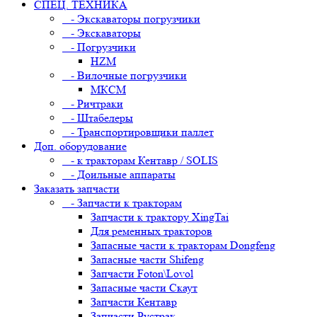
СПЕЦ. ТЕХНИКА
- Экскаваторы погрузчики
- Экскаваторы
- Погрузчики
HZM
- Вилочные погрузчики
МКСМ
- Ричтраки
- Штабелеры
- Транспортировщики паллет
Доп. оборудование
- к тракторам Кентавр / SOLIS
- Доильные аппараты
Заказать запчасти
- Запчасти к тракторам
Запчасти к трактору XingTai
Для ременных тракторов
Запасные части к тракторам Dongfeng
Запасные части Shifeng
Запчасти Foton\Lovol
Запасные части Скаут
Запчасти Кентавр
Запчасти Рустрак