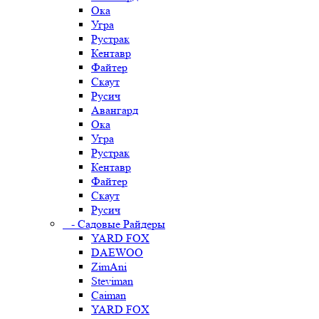
Ока
Угра
Рустрак
Кентавр
Файтер
Скаут
Русич
Авангард
Ока
Угра
Рустрак
Кентавр
Файтер
Скаут
Русич
- Садовые Райдеры
YARD FOX
DAEWOO
ZimAni
Steviman
Caiman
YARD FOX