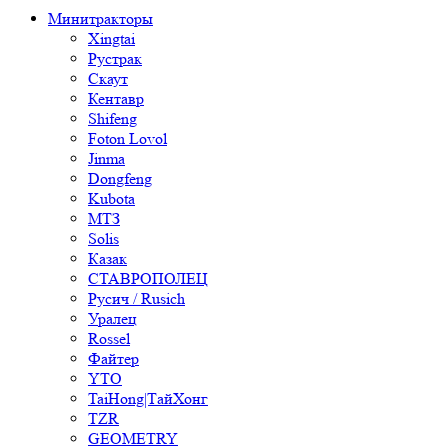
Минитракторы
Xingtai
Рустрак
Скаут
Кентавр
Shifeng
Foton Lovol
Jinma
Dongfeng
Kubota
МТЗ
Solis
Казак
СТАВРОПОЛЕЦ
Русич / Rusich
Уралец
Rossel
Файтер
YTO
TaiHong|ТайХонг
TZR
GEOMETRY