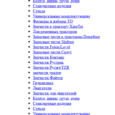
Колёса, шины, груза, цепи
Стандартные изделия
Стёкла
Универсальные комплектующие
Фильтры и наборы ТО
Запчасти к трактору XingTai
Для ременных тракторов
Запасные части к тракторам Dongfeng
Запасные части Shifeng
Запчасти Foton\Lovol
Запасные части Скаут
Запчасти Кентавр
Запчасти Рустрак
Запчасти Русич\TZR
запчасти уралец
Запчасти Файтер
Гидравлика
Двигатели
Запчасти для двигателей
Колёса, шины, груза, цепи
Стандартные изделия
Стёкла
Универсальные комплектующие