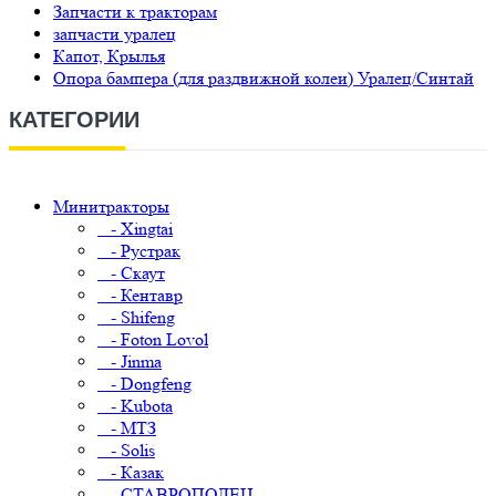
Запчасти к тракторам
запчасти уралец
Капот, Крылья
Опора бампера (для раздвижной колеи) Уралец/Синтай
КАТЕГОРИИ
Минитракторы
- Xingtai
- Рустрак
- Скаут
- Кентавр
- Shifeng
- Foton Lovol
- Jinma
- Dongfeng
- Kubota
- МТЗ
- Solis
- Казак
- СТАВРОПОЛЕЦ