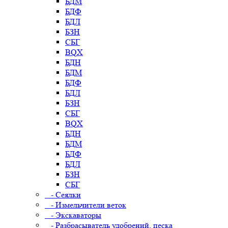
БДМ
БДФ
БДЛ
БЗН
СБГ
BQX
БДН
БДМ
БДФ
БДЛ
БЗН
СБГ
BQX
БДН
БДМ
БДФ
БДЛ
БЗН
СБГ
- Сеялки
- Измельчители веток
- Экскаваторы
- Разбрасыватель удобрений, песка