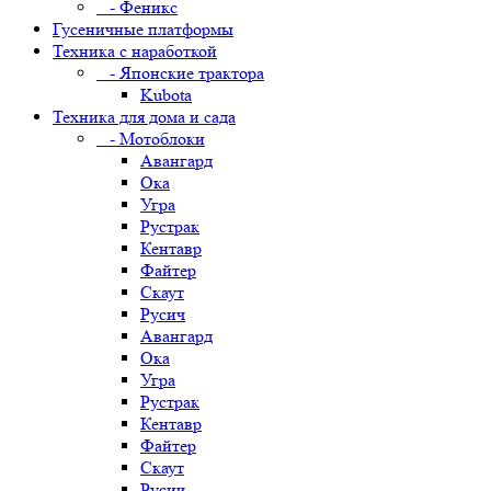
- Феникс
Гусеничные платформы
Техника с наработкой
- Японские трактора
Kubota
Техника для дома и сада
- Мотоблоки
Авангард
Ока
Угра
Рустрак
Кентавр
Файтер
Скаут
Русич
Авангард
Ока
Угра
Рустрак
Кентавр
Файтер
Скаут
Русич