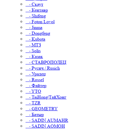
- Скаут
- Кентавр
- Shifeng
- Foton Lovol
- Jinma
- Dongfeng
- Kubota
- МТЗ
- Solis
- Казак
- СТАВРОПОЛЕЦ
- Русич / Rusich
- Уралец
- Rossel
- Файтер
- YTO
- TaiHong|ТайХонг
- TZR
- GEOMETRY
- Батыр
- SADIN AUMAHR
- SADIN AOMOH