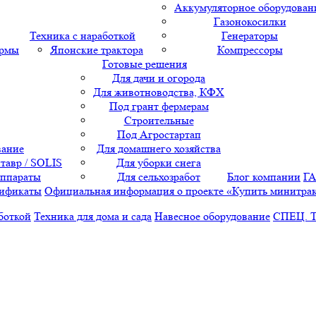
Аккумуляторное оборудован
Газонокосилки
Техника с наработкой
Генераторы
ормы
Японские трактора
Компрессоры
Готовые решения
Для дачи и огорода
Для животноводства, КФХ
Под грант фермерам
Строительные
Под Агростартап
вание
Для домашнего хозяйства
тавр / SOLIS
Для уборки снега
аппараты
Для сельхозработ
Блог компании
Г
ификаты
Официальная информация о проекте «Купить минитра
боткой
Техника для дома и сада
Навесное оборудование
СПЕЦ. 