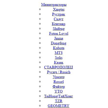
Минитракторы
Xingtai
Рустрак
Скаут
Кентавр
Shifeng
Foton Lovol
Jinma
Dongfeng
Kubota
МТЗ
Solis
Казак
СТАВРОПОЛЕЦ
Русич / Rusich
Уралец
Rossel
Файтер
YTO
TaiHong|ТайХонг
TZR
GEOMETRY