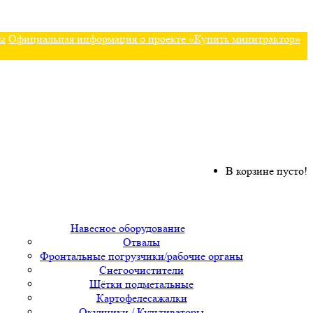
ы
Официальная информация о проекте «Купить минитрактор»
В корзине пусто!
Навесное оборудование
Отвалы
Фронтальные погрузчики/рабочие органы
Снегоочистители
Щётки подметальные
Картофелесажалки
Окучники / Культиваторы