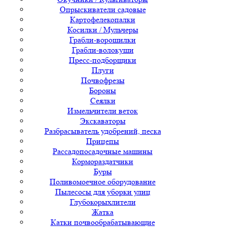
Опрыскиватели садовые
Картофелекопалки
Косилки / Мульчеры
Грабли-ворошилки
Грабли-волокуши
Пресс-подборщики
Плуги
Почвофрезы
Бороны
Сеялки
Измельчители веток
Экскаваторы
Разбрасыватель удобрений, песка
Прицепы
Рассадопосадочные машины
Кормораздатчики
Буры
Поливомоечное оборудование
Пылесосы для уборки улиц
Глубокорыхлители
Жатка
Катки почвообрабатывающие